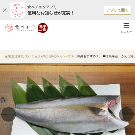
食べチョクアプリ
アプリで開く
便利なお知らせが充実！
メニュー
産地直送通販 食べチョク
魚介類
魚
カンパチ
【刺身おすすめ！】◆徳島県産「かんぱち」◆