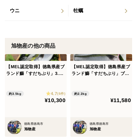
ウニ
牡蠣
旭物産の他の商品
【MEL認定取得】徳島県産ブ
【MEL認定取得】徳島県産ブ
ランド鰤「すだちぶり」3.5k
ランド鰤「すだちぶり」ブリ
gサイズ ラウンド1尾
フィレー2枚（2.2kg）
4.7
(6件)
約3.5kg
約2.2kg
¥10,300
¥11,580
徳島県徳島市
徳島県徳島市
旭物産
旭物産