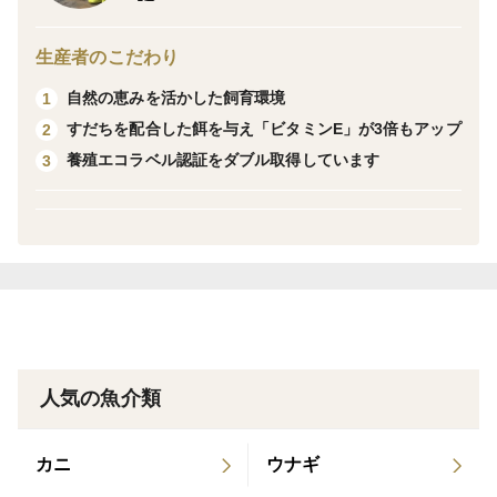
与えて、通常より大きめサイズの生簀でのびのび育てて
います。
生産者のこだわり
自然の恵みを活かした飼育環境
1
産地の特徴
すだちを配合した餌を与え「ビタミンE」が3倍もアップ
2
水流の速い鳴門海峡の西に位置する北灘漁場は水質がよ
養殖エコラベル認証をダブル取得しています
3
いのが特徴です。
品種の特徴
徳島県産養殖カンパチ フィレー2枚（2.6kg）
人気の魚介類
カニ
ウナギ