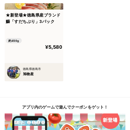
★新登場★徳島県産ブランド
鰤「すだちぶり」3パック
約450g
¥5,580
徳島県徳島市
旭物産
アプリ内のゲームで遊んでクーポンをゲット！