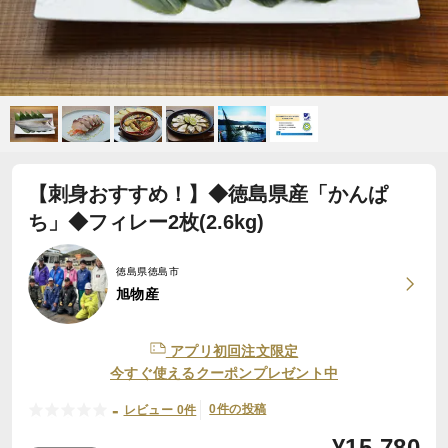
【刺身おすすめ！】◆徳島県産「かんぱ
ち」◆フィレー2枚(2.6kg)
徳島県徳島市
旭物産
アプリ初回注文限定
今すぐ使えるクーポンプレゼント中
-
0件の投稿
レビュー 0件
¥
15,780