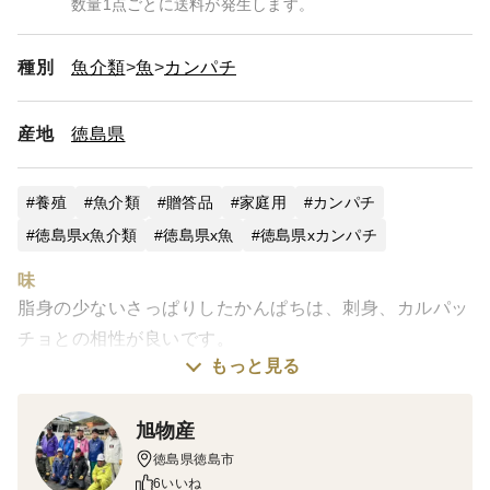
数量1点ごとに送料が発生します。
種別
魚介類
魚
カンパチ
産地
徳島県
養殖
魚介類
贈答品
家庭用
カンパチ
徳島県x魚介類
徳島県x魚
徳島県xカンパチ
味
脂身の少ないさっぱりしたかんぱちは、刺身、カルパッ
チョとの相性が良いです。
もっと見る
栽培・生産のこだわり
水流豊かな鳴門海峡西部に位置する「北灘漁場」で、全
旭物産
国でも少ない大型生簀で飼育。養殖エコラベルAELに続
徳島県徳島市
6いいね
き、MEL認証をダブル取得しています。選び抜いた餌を