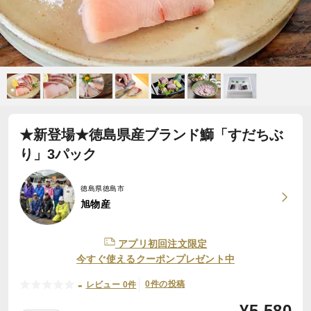
★新登場★徳島県産ブランド鰤「すだちぶ
り」3パック
徳島県徳島市
旭物産
アプリ初回注文限定
今すぐ使えるクーポンプレゼント中
-
0件の投稿
レビュー 0件
¥
5,580