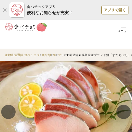
食べチョクアプリ
アプリで開く
便利なお知らせが充実！
メニュー
産地直送通販 食べチョク
魚介類
魚
ブリ
★新登場★徳島県産ブランド鰤「すだちぶり」