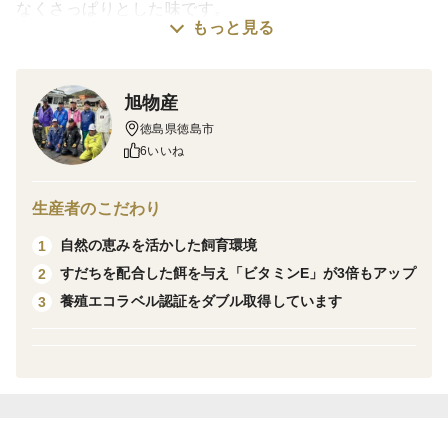
なくさっぱりとした味です。
もっと見る
上品な脂ののったすだちぶりをぜひ1度ご賞味くださ
い。
旭物産
まずは刺身・ぶりしゃぶ・カルパッチョをはじめ、生食
徳島県徳島市
でのお召し上がりをお勧めします。
6いいね
【商品内容】
徳島県産ブランド鰤「すだちぶり」150g×3パック
生産者のこだわり
自然の恵みを活かした飼育環境
1
すだちを配合した餌を与え「ビタミンE」が3倍もアップ
2
養殖エコラベル認証をダブル取得しています
3