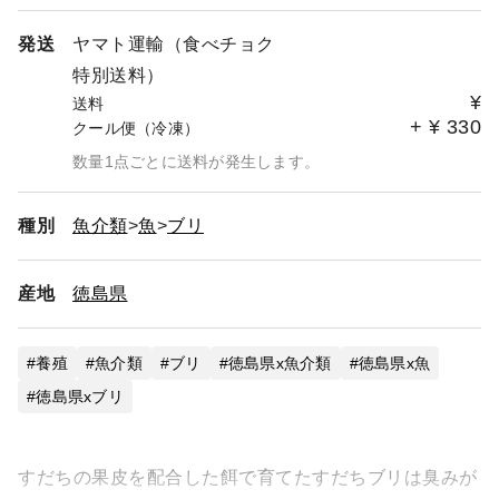
発送
ヤマト運輸（食べチョク
特別送料）
¥
送料
+
¥
330
クール便（冷凍）
数量1点ごとに送料が発生します。
種別
魚介類
魚
ブリ
産地
徳島県
養殖
魚介類
ブリ
徳島県x魚介類
徳島県x魚
徳島県xブリ
すだちの果皮を配合した餌で育てたすだちブリは臭みが