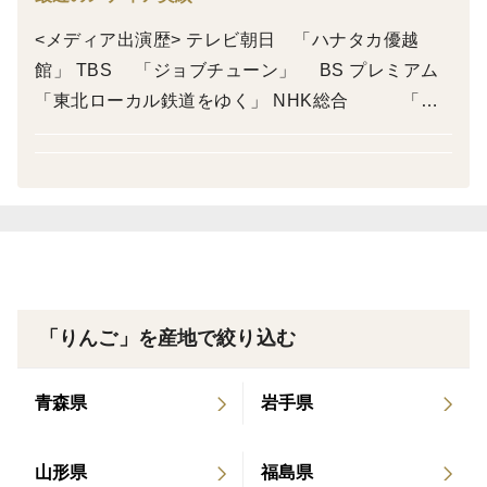
<メディア出演歴> テレビ朝日 「ハナタカ優越
館」 TBS 「ジョブチューン」 BS プレミアム
「東北ローカル鉄道をゆく」 NHK総合 「輝
け!青森りんごスター」 CS 「舞の海の旅
はちゃんこで」 日本テレビ 「所さんの目がテ
ン!」 毎日放送 「ちちんぷいぷい」 BSジャパ
ン 「日本新発見」 zipでポン! ※景品として
「りんご」を産地で絞り込む
青森県
岩手県
山形県
福島県