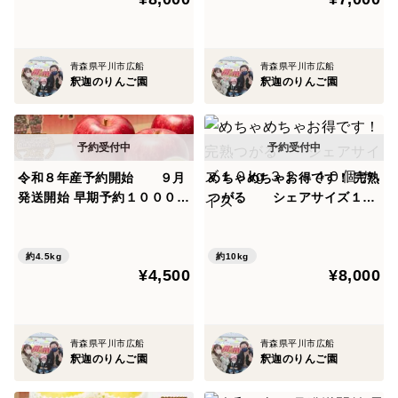
青森県平川市広船
青森県平川市広船
釈迦のりんご園
釈迦のりんご園
令和８年産予約開始 ９月
めちゃめちゃお得です！ 完熟
発送開始 早期予約１０００円
つがる シェアサイズ１０
割引中 秋の初物☆｢完熟つが
kg ３２～４０個サイズ
る｣ お徳用家庭用５kg１６
ー２０個
約4.5kg
約10kg
¥4,500
¥8,000
青森県平川市広船
青森県平川市広船
釈迦のりんご園
釈迦のりんご園