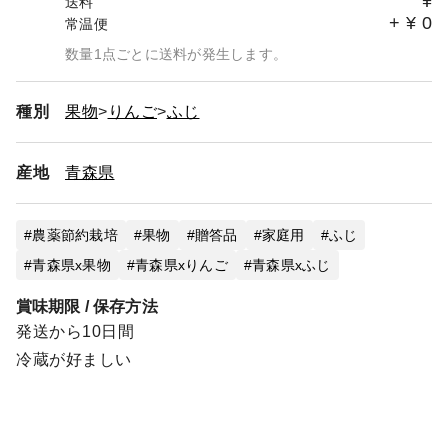
¥
送料
+
¥
0
常温便
数量1点ごとに送料が発生します。
種別
果物
りんご
ふじ
産地
青森県
農薬節約栽培
果物
贈答品
家庭用
ふじ
青森県x果物
青森県xりんご
青森県xふじ
賞味期限 / 保存方法
発送から10日間
冷蔵が好ましい