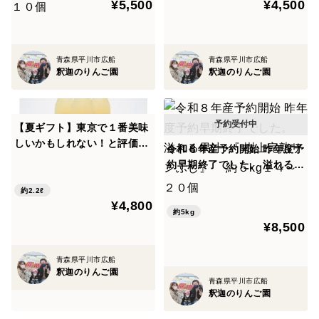
¥5,500
¥4,500
青森県平川市広船
青森県平川市広船
釈迦のりんご園
釈迦のりんご園
【夏ギフト】東京で１番美味
しいかもしれない！と評価し
令和８年産予約開始 昨年度予
ていただきました✨贅沢５品
約早期終了でした。 溢れる果
種ブレンドりんごジュース
汁♪『 樹上完熟サンふじ』
「百年の想い」 720ml 3本セ
約2.2ℓ
約５kg１４～２０個
¥4,800
ット
約5kg
¥8,500
青森県平川市広船
釈迦のりんご園
青森県平川市広船
釈迦のりんご園