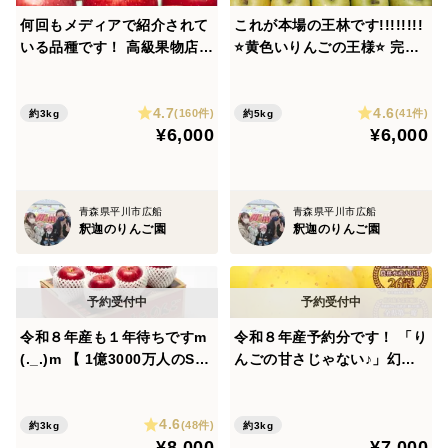
何回もメディアで紹介されて
これが本場の王林です!!!!!!!!
いる品種です！ 高級果物店の
⭐黄色いりんごの王様⭐ 完
味をお楽しみください✨ １時
熟 王林 家庭用５kg14-2
間で８００件の超人気品種♪
0個
4.7
4.6
シナノスイート 家庭用３kg
(160件)
(41件)
約3kg
約5kg
¥6,000
¥6,000
8-11個
青森県平川市広船
青森県平川市広船
釈迦のりんご園
釈迦のりんご園
令和８年産も１年待ちですm
令和８年産予約分です！ 「り
(._.)m 【 1億3000万人のSH
んごの甘さじゃない♪」幻の
OWチャンネルで紹介！】当
りんご りんご界のラ・フラン
園人気No.１品種です✨味よ
ス♪「はるか」 甘さを究極の
4.6
し❗見映えよし❗特選大玉シナ
糖度を求めた無袋栽培 ３kg
(48件)
約3kg
約3kg
¥8,000
¥7,000
ノスイート ３kg７ー９個