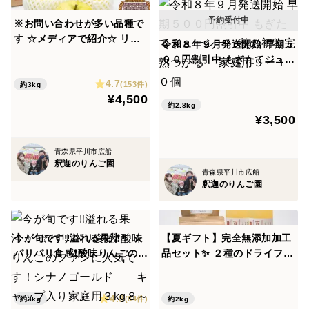
※お問い合わせが多い品種で
す ☆メディアで紹介☆ リピ
令和８年９月発送開始 早期５
ート率好評価率第１位☆
００円割引中 もぎたてジュー
シャキシャキ食感の｢王林｣中
シー 秋の初物完熟つがる
4.7
小玉キャップ入り３kg１０～
(153件)
約3kg
家庭用９ー１０個
¥4,500
１２個
約2.8kg
¥3,500
青森県平川市広船
釈迦のりんご園
青森県平川市広船
釈迦のりんご園
今が旬です‼️溢れる果汁！ ☆
【夏ギフト】完全無添加加工
パリパリ食感❗酸味りんごのフ
品セット✨ ２種のドライフル
ァンに人気です！シナノゴー
ーツ各２袋 ３品種ブレンドジ
ルド キャップ入り家庭用
ュース２本
4.8
３kg８～１０個
(84件)
約3kg
約2kg