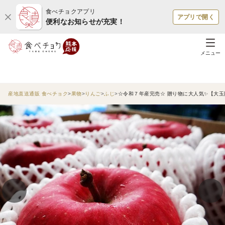
食べチョクアプリ
アプリで開く
便利なお知らせが充実！
メニュー
産地直送通販 食べチョク
果物
りんご
ふじ
☆令和７年産完売☆ 贈り物に大人気✨【大玉