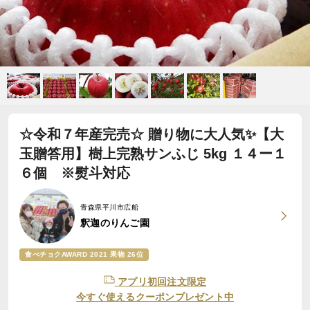
☆令和７年産完売☆ 贈り物に大人気✨【大
玉贈答用】樹上完熟サンふじ 5kg １４ー１
６個 ※熨斗対応
青森県平川市広船
釈迦のりんご園
食べチョクAWARD 2021 果物 26位
アプリ初回注文限定
今すぐ使えるクーポンプレゼント中