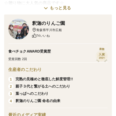
☆贈り物に大人気の商品です☆
もっと見る
釈迦のりんご園
老舗高級果物店でもお取り扱いいただいている
青森県平川市広船
「自信の作品」です❗
74いいね
果物
食べチョクAWARD受賞歴
糖度は１５度を超え、見栄え、食感が良く蜜が入り甘味
受賞回数 2回
と酸味のバランスが抜群です。当園のサンふじは青森県
りんご品評会において全県第一席、農林水産生産局長
生産者のこだわり
賞、県知事賞を何度も受賞しています。３０数年連続金
完熟の見極めと徹底した鮮度管理!!
1
賞受賞中✨
親子３代と繋がる土へのこだわり
2
是非食べて頂きたいほど当園最も自信のある品種。
葉っぱへのこだわり
3
釈迦のりんご園 命名の由来
4
最近のメディア実績