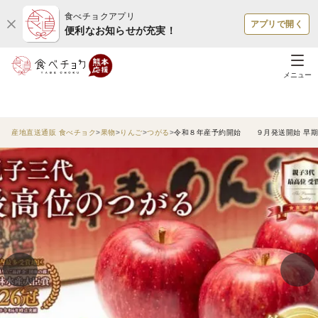
食べチョクアプリ
アプリで開く
便利なお知らせが充実！
メニュー
産地直送通販 食べチョク
果物
りんご
つがる
令和８年産予約開始 ９月発送開始 早期