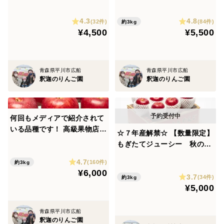
りんご園セット☆
ルド キャップ入り家庭用
4.3
4.8
３kg８～１０個
(32件)
(84件)
約3kg
¥4,500
¥5,500
青森県平川市広船
青森県平川市広船
釈迦のりんご園
釈迦のりんご園
何回もメディアで紹介されて
いる品種です！ 高級果物店の
☆７年産解禁☆ 【数量限定】
味をお楽しみください✨ １時
もぎたてジューシー 秋の初
間で８００件の超人気品種♪
物完熟つがる 見映えの良い
4.7
シナノスイート 家庭用３kg
(160件)
約3kg
贈答キャップ入り 3kg ９～
¥6,000
8-11個
3.7
１０個
(34件)
約3kg
¥5,000
青森県平川市広船
釈迦のりんご園