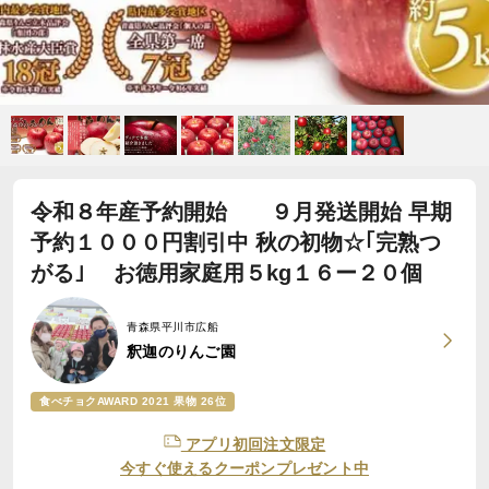
令和８年産予約開始 ９月発送開始 早期
予約１０００円割引中 秋の初物☆｢完熟つ
がる｣ お徳用家庭用５kg１６ー２０個
青森県平川市広船
釈迦のりんご園
食べチョクAWARD 2021 果物 26位
アプリ初回注文限定
今すぐ使えるクーポンプレゼント中