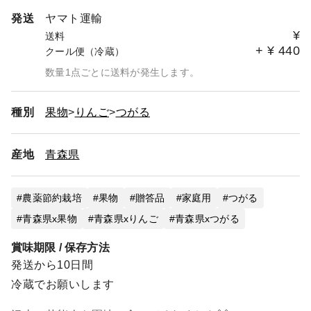
発送
ヤマト運輸
¥
送料
+
¥
440
クール便（冷蔵）
数量1点ごとに送料が発生します。
種別
果物
りんご
つがる
産地
青森県
農薬節約栽培
果物
贈答品
家庭用
つがる
青森県x果物
青森県xりんご
青森県xつがる
賞味期限 / 保存方法
発送から10日間
冷蔵でお願いします