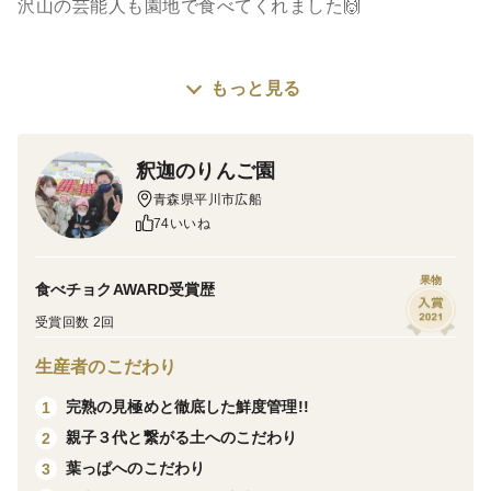
沢山の芸能人も園地で食べてくれました🙌
もっと見る
秋の訪れを感じさせてくれる早生品種の王様
｢つがる｣は軽めの食感でジューシーなりんごです❗
ＴＶ番組で何度も紹介された、コンポートに使用してい
釈迦のりんご園
る品種です✨スムージーやドライフルーツとしての相性
青森県平川市広船
もバッチリです◎
74いいね
果物
食べチョクAWARD受賞歴
初物としてりんごの初陣を飾ります✨
受賞回数 2回
中玉～小玉サイズの１８～２０個入りです!!
生産者のこだわり
※家庭用なので小傷や葉跡、色薄などのものが混じるこ
完熟の見極めと徹底した鮮度管理!!
1
とがございます！
親子３代と繋がる土へのこだわり
2
味重視の葉とらず栽培で仕上げます❗
葉っぱへのこだわり
3