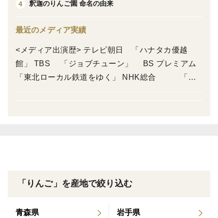
８月３１日までは５００円引きで予約受け付けします✨
釈迦のりんご園 命名の由来
4
※収穫は８月下旬から９月１日頃
最近のメディア実績
<メディア出演歴> テレビ朝日 「ハナタカ優越
館」 TBS 「ジョブチューン」 BS プレミアム
「東北ローカル鉄道をゆく」 NHK総合 「輝
け!青森りんごスター」 CS 「舞の海の旅
はちゃんこで」 日本テレビ 「所さんの目がテ
ン!」 毎日放送 「ちちんぷいぷい」 BSジャパ
ン 「日本新発見」 zipでポン! ※景品として
「りんご」を産地で絞り込む
青森県
岩手県