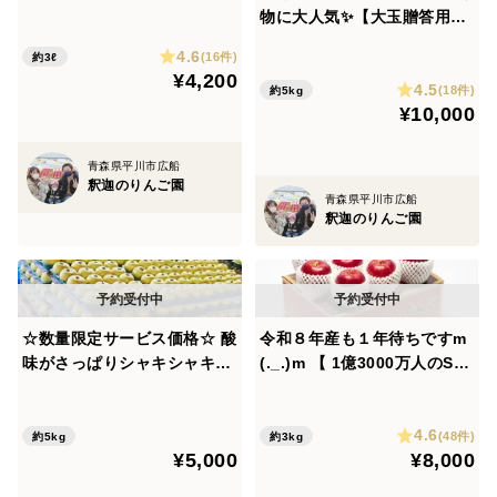
完全無添加✨完熟りんご３品
物に大人気✨【大玉贈答用】
種ブレンド 「百年の想い 」1
樹上完熟サンふじ 5kg １４
4.6
リットル 3本
(16件)
約3ℓ
ー１６個 ※熨斗対応
¥4,200
4.5
(18件)
約5kg
¥10,000
青森県平川市広船
釈迦のりんご園
青森県平川市広船
釈迦のりんご園
☆数量限定サービス価格☆ 酸
令和８年産も１年待ちですm
味がさっぱりシャキシャキ食
(._.)m 【 1億3000万人のSH
感♪ 酸味のあるりんごが好き
OWチャンネルで紹介！】当
な方にはコレ！ シナノゴール
園人気No.１品種です✨味よ
4.6
ド 家庭用５kg 〈〈お友
し❗見映えよし❗特選大玉シナ
(48件)
約5kg
約3kg
¥5,000
¥8,000
達とシェア購入の方にオスス
ノスイート ３kg７ー９個
メです♪〉〉