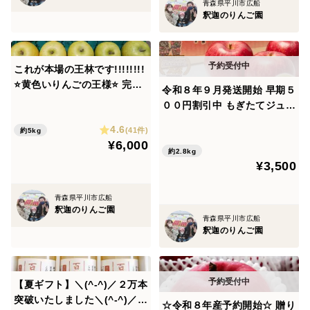
青森県平川市広船
釈迦のりんご園
これが本場の王林です!!!!!!!!
⭐黄色いりんごの王様⭐ 完
令和８年９月発送開始 早期５
熟 王林 家庭用５kg14-2
００円割引中 もぎたてジュー
0個
シー 秋の初物完熟つがる
4.6
(41件)
約5kg
家庭用９ー１０個
¥6,000
約2.8kg
¥3,500
青森県平川市広船
釈迦のりんご園
青森県平川市広船
釈迦のりんご園
【夏ギフト】＼(^-^)／２万本
突破いたしました＼(^-^)／
☆令和８年産予約開始☆ 贈り