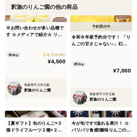
釈迦のりんご園の他の商品
※お問い合わせが多い品種で
す ☆メディアで紹介☆ リピ
令和８年産予約分です！ 「り
ート率好評価率第１位☆
んごの甘さじゃない♪」幻の
シャキシャキ食感の｢王林｣中
りんご りんご界のラ・フラン
4.7
小玉キャップ入り３kg１０～
(153件)
約3kg
ス♪「はるか」 甘さを究極の
¥4,500
１２個
糖度を求めた無袋栽培 ３kg
約3kg
¥7,000
青森県平川市広船
釈迦のりんご園
青森県平川市広船
釈迦のりんご園
【夏ギフト】旬のりんご×３
今が旬です‼️溢れる果汁！ ☆
個ドライフルーツ２種×２袋
パリパリ食感❗酸味りんごのフ
ジュース１０００ml☆釈迦の
ァンに人気です！シナノゴー