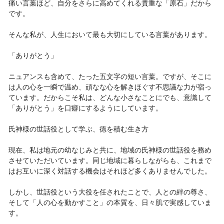
痛い言葉ほど、自分をさらに高めてくれる貴重な「原石」だから
です。
そんな私が、人生において最も大切にしている言葉があります。
「ありがとう」
ニュアンスも含めて、たった五文字の短い言葉。ですが、そこに
は人の心を一瞬で温め、頑なな心を解きほぐす不思議な力が宿っ
ています。だからこそ私は、どんな小さなことにでも、意識して
「ありがとう」を口癖にするようにしています。
氏神様の世話役として学ぶ、徳を積む生き方
現在、私は地元の幼なじみと共に、地域の氏神様の世話役を務め
させていただいています。同じ地域に暮らしながらも、これまで
はお互いに深く対話する機会はそれほど多くありませんでした。
しかし、世話役という大役を任されたことで、人との絆の尊さ、
そして「人の心を動かすこと」の本質を、日々肌で実感していま
す。