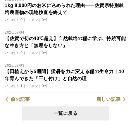
1kg 8,000円のお米に込められた理由――佐賀県特別栽
培農産物の現地検査を終えて
いいね！ 0 件
コメント0件
2026/08/04
【佐賀で初の40℃超え】自然栽培の稲に学ぶ、持続可能
な生き方と「無理をしない」
いいね！ 0 件
コメント0件
2026/08/03
【田植えから5週間】猛暑を力に変える稲の生命力｜40
年育んできた「干し付け」と自然の理
いいね！ 1 件
コメント0件
前の記事
新しい記事
一覧に戻る