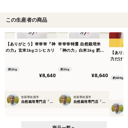
この生産者の商品
【ありがとう】🌸🌸🌸『神
🌸🌸🌸特選 自然栽培米
の力』玄米1kgコシヒカリ
「神の力」白米1kg 肥
【ありが
料・農薬不使用 大粒厳選
力だけで
コシヒカリ
究極の玄
約1kg
約1kg
¥8,640
¥8,640
約400g
佐賀県佐賀市
佐賀県佐賀市
自然栽培専門店「自然栽培園北村」
自然栽培専門店「自然栽培園北村」
商品一覧へ