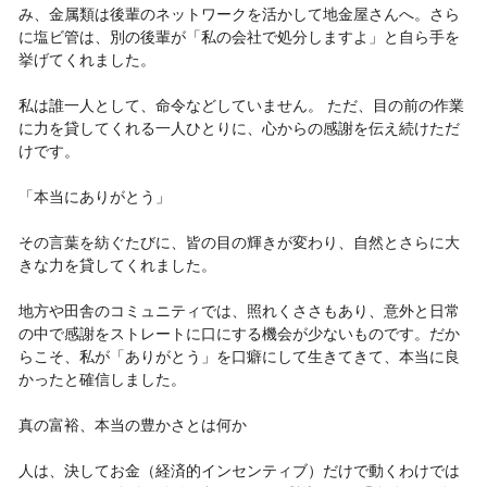
み、金属類は後輩のネットワークを活かして地金屋さんへ。さら
に塩ビ管は、別の後輩が「私の会社で処分しますよ」と自ら手を
挙げてくれました。
私は誰一人として、命令などしていません。 ただ、目の前の作業
に力を貸してくれる一人ひとりに、心からの感謝を伝え続けただ
けです。
「本当にありがとう」
その言葉を紡ぐたびに、皆の目の輝きが変わり、自然とさらに大
きな力を貸してくれました。
地方や田舎のコミュニティでは、照れくささもあり、意外と日常
の中で感謝をストレートに口にする機会が少ないものです。だか
らこそ、私が「ありがとう」を口癖にして生きてきて、本当に良
かったと確信しました。
真の富裕、本当の豊かさとは何か
人は、決してお金（経済的インセンティブ）だけで動くわけでは