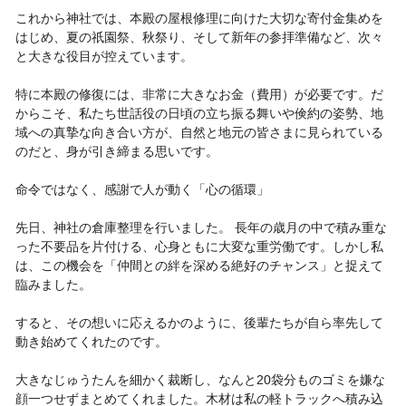
これから神社では、本殿の屋根修理に向けた大切な寄付金集めを
はじめ、夏の祇園祭、秋祭り、そして新年の参拝準備など、次々
と大きな役目が控えています。
特に本殿の修復には、非常に大きなお金（費用）が必要です。だ
からこそ、私たち世話役の日頃の立ち振る舞いや倹約の姿勢、地
域への真摯な向き合い方が、自然と地元の皆さまに見られている
のだと、身が引き締まる思いです。
命令ではなく、感謝で人が動く「心の循環」
先日、神社の倉庫整理を行いました。 長年の歳月の中で積み重な
った不要品を片付ける、心身ともに大変な重労働です。しかし私
は、この機会を「仲間との絆を深める絶好のチャンス」と捉えて
臨みました。
すると、その想いに応えるかのように、後輩たちが自ら率先して
動き始めてくれたのです。
大きなじゅうたんを細かく裁断し、なんと20袋分ものゴミを嫌な
顔一つせずまとめてくれました。木材は私の軽トラックへ積み込