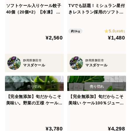
ソフトケール入りケール餃子
TVでも話題！ミシュラン星付
40個（20個×2）【冷凍】 国
きレストラン採用のソフトケ
産素材・餃子マイスターの美
ール1kg
味しい焼き方レシピ付き
5.0
(45件)
約1kg
¥2,560
¥1,480
静岡県磐田市
静岡県磐田市
マスダケール
マスダケール
【完全無添加】旬だからこそ
【完全無添加】旬だからこそ
美味い。野菜の王様 ケール1
美味い ケール100％ジュース
00% ジュース【冷凍】（90
【冷凍】 90ml×10パック／
ml X 15パック）スーパーフ
野菜の王様スーパーフード
ード
¥3,780
¥4,298