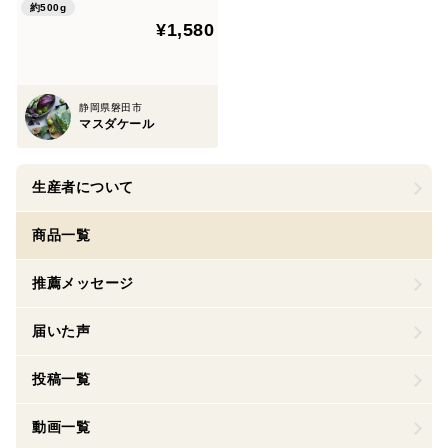
性表示食品】ソフトケールG
約500g
¥1,580
ABA（500g）静岡県磐田市
産
静岡県磐田市
マスダケール
生産者について
商品一覧
推薦メッセージ
届いた声
投稿一覧
動画一覧