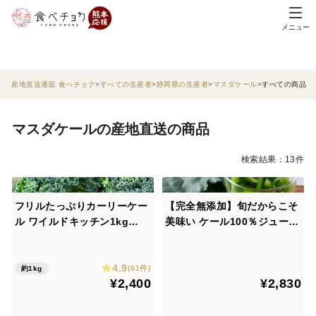
メニュー
産地直送通販 食べチョク
すべての生産者
静岡県の生産者
マスダケール
すべての商品
マスダケールの産地直送の商品
検索結果：13件
フリルたっぷりカーリーケー
【完全無添加】旬だからこそ
ル ワイルドキッチン1kg
美味い ケール100％ジュース
【静岡県磐田市産／サラダに
【冷凍】 90ml×10パック／
ぴったり】
野菜の王様スーパーフード
4.9
(61件)
約1kg
¥2,400
¥2,830