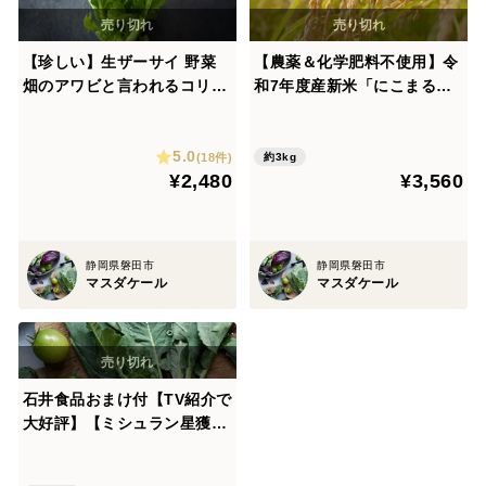
【珍しい】生ザーサイ 野菜
【農薬＆化学肥料不使用】令
畑のアワビと言われるコリコ
和7年度産新米「にこまる」
リとした食感（静岡県磐田市
（白米）3kg（数量限定）静
産・5袋）【2026年1月出
岡県磐田市産
5.0
荷】
(18件)
約3kg
¥2,480
¥3,560
静岡県磐田市
静岡県磐田市
マスダケール
マスダケール
石井食品おまけ付【TV紹介で
大好評】【ミシュラン星獲得
レストランで採用】おいしさ
で、ケールに革命を。【機能