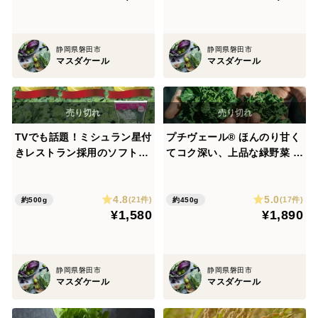
静岡県磐田市
静岡県磐田市
マスダケール
マスダケール
TVでも話題！ミシュラン星付
プチヴェール® ほんのり甘く
きレストラン採用のソフトケ
てコク深い、上品な緑野菜 9
ールGABA 【100ｇ×５パ
0g×5袋
ック】
4.8
5.0
(21件)
(17件)
約500g
約450g
¥1,580
¥1,890
静岡県磐田市
静岡県磐田市
マスダケール
マスダケール