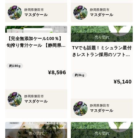
静岡県磐田市
静岡県磐田市
マスダケール
マスダケール
【完全無添加ケール100％】
旬搾り青汁ケール 【静岡県磐
TVでも話題！ミシュラン星付
田市産・有機栽培】2箱セッ
きレストラン採用のソフトケ
ト
ール3kg
約180g
¥8,596
約3kg
¥5,140
静岡県磐田市
マスダケール
静岡県磐田市
マスダケール