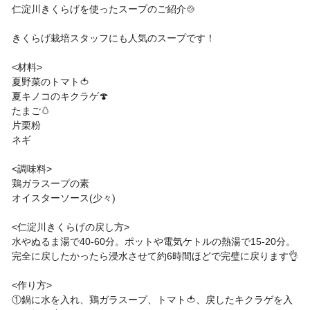
仁淀川きくらげを使ったスープのご紹介🍲
きくらげ栽培スタッフにも人気のスープです！
<材料>
夏野菜のトマト🍅
夏キノコのキクラゲ🍄
たまご🥚
片栗粉
ネギ
<調味料>
鶏ガラスープの素
オイスターソース(少々)
<仁淀川きくらげの戻し方>
水やぬるま湯で40-60分。ポットや電気ケトルの熱湯で15-20分。
完全に戻したかったら浸水させて約6時間ほどで完璧に戻ります👌
<作り方>
①鍋に水を入れ、鶏ガラスープ、トマト🍅、戻したキクラゲを入