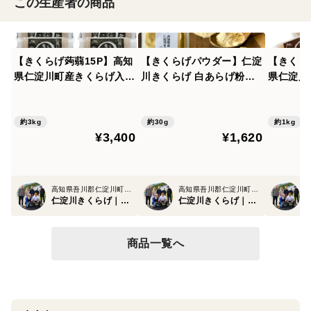
この生産者の商品
【きくらげ蒟蒻15P】高知
【きくらげパウダー】仁淀
【きくら
県仁淀川町産きくらげ入り
川きくらげ 白あらげ粉末3
県仁淀川
蒟蒻200g×15P｜あく抜き
0g×1袋｜味噌汁・炊飯・
こんにゃく
不要・さしみOK｜おでん
ハンバーグに
く抜き不
や鍋物にも
鍋物にも
約3kg
約30g
約1kg
¥3,400
¥1,620
高知県吾川郡仁淀川町竹ノ谷
高知県吾川郡仁淀川町竹ノ谷
仁淀川きくらげ｜高知県仁淀川町産
仁淀川きくらげ｜高知県仁淀川町産
商品一覧へ