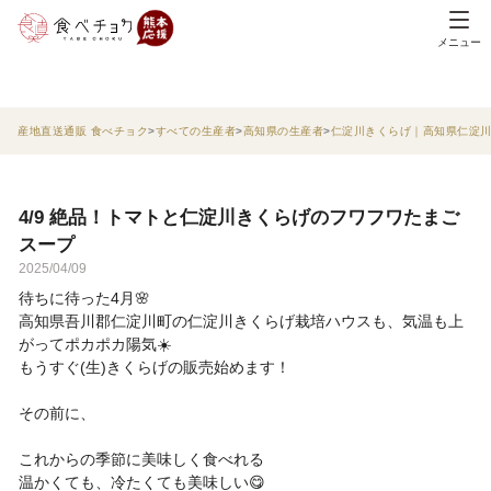
メニュー
産地直送通販 食べチョク
すべての生産者
高知県の生産者
仁淀川きくらげ｜高知県仁淀
4/9 絶品！トマトと仁淀川きくらげのフワフワたまご
スープ
2025/04/09
待ちに待った4月🌸
高知県吾川郡仁淀川町の仁淀川きくらげ栽培ハウスも、気温も上
がってポカポカ陽気☀️
もうすぐ(生)きくらげの販売始めます！
その前に、
これからの季節に美味しく食べれる
温かくても、冷たくても美味しい😋