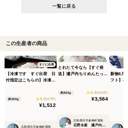
一覧に戻る
この生産者の商品
すぐに出荷
とれたて今なら【すぐ発
【冷凍です すぐ出荷 日
送】瀬戸内ちりめんたっぷ
新物6月
付指定はこちらの】冷凍釜
り500ｇ栄進丸のちりめん
フト】石
揚げシラスですふわふわ釜
【小魚】チリメン家庭用が
ちりめん
4.9
揚げちりめん【冷凍日付指
お得！乾燥が絶妙賞味期限
（栄進丸
(655件)
約500g
¥3,564
5.0
定🆗】新物広島の解禁日い
60日 最短明日着1袋～2
用）との
(67件)
約300g
¥1,512
つでもお届け釜揚げちりめ
袋まで
たり大き
ん150ｇ2パック
さです。
トボック
広島県呉市倉橋町鹿島
石野水産 瀬戸内ちりめん ひじき
広島県呉市倉橋町鹿島