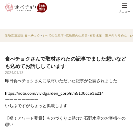
メニュー
産地直送通販 食べチョク
すべての生産者
広島県の生産者
石野水産 瀬戸内ちりめん 
食べチョクさんで取材されたの記事でました想いなど
も込めてお話ししています
2024/01/13
昨日食べチョクさんに取材いただいた記事が公開されました
https://note.com/vividgarden_corp/n/n5108cce3a214
ーーーーーーーー
いちぶですがちょっと掲載します
【祝！アワード受賞】ものづくりに懸けた石野水産のお客様への
想い