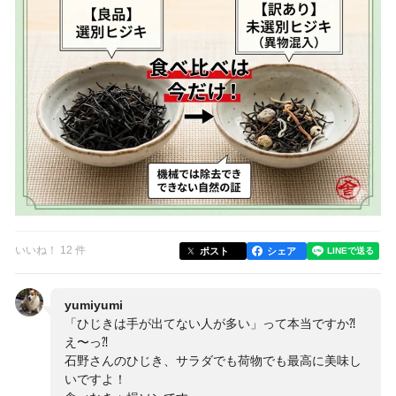
いいね！ 12 件
ポスト
シェア
yumiyumi
「ひじきは手が出てない人が多い」って本当ですか⁈
え〜っ⁈
石野さんのひじき、サラダでも荷物でも最高に美味し
いですよ！