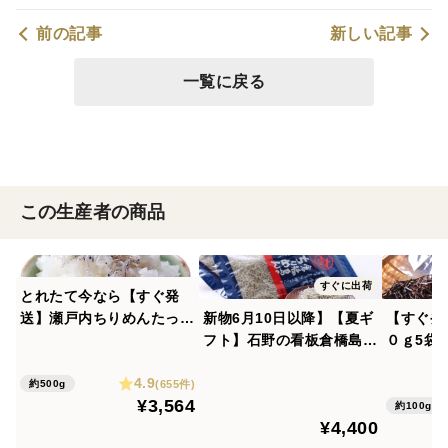
前の記事
新しい記事
一覧に戻る
この生産者の商品
すぐに出荷
とれたて今なら【すぐ発
送】瀬戸内ちりめんたっぷ
新物6月10日以降】【夏ギ
【すぐ発
り500ｇ栄進丸のちりめん
フト】石野の看板倉橋島の
０ｇ5袋
【小魚】チリメン家庭用が
ちりめん150ｇ3個セット
とめＯＫ
4.9
お得！乾燥が絶妙賞味期限
（栄進丸のちりめん（家庭
説明を見
(655件)
約500g
¥3,564
60日 最短明日着1袋～2
用）との違いは混ざりだっ
がおすす
約100g
¥4,400
袋まで
たり大きさのばらつきのな
のし、包