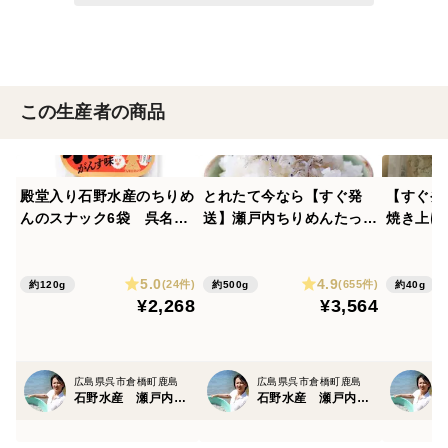
この生産者の商品
殿堂入り石野水産のちりめ
とれたて今なら【すぐ発
【すぐ発
んのスナック6袋 呉名物
送】瀬戸内ちりめんたっぷ
焼き上げ
がんす味【ポスト便】
り500ｇ栄進丸のちりめん
ト便 ち
【すぐ発送】OK濃い味お
【小魚】チリメン家庭用が
個！
5.0
4.9
つまみに
お得！乾燥が絶妙賞味期限
(24件)
(655件)
約120g
約500g
約40g
¥2,268
¥3,564
60日 最短明日着1袋～2
袋まで
広島県呉市倉橋町鹿島
広島県呉市倉橋町鹿島
石野水産 瀬戸内ちりめん ひじき
石野水産 瀬戸内ちりめん ひじき