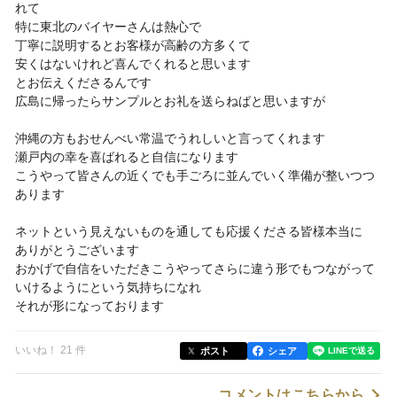
れて
特に東北のバイヤーさんは熱心で
丁寧に説明するとお客様が高齢の方多くて
安くはないけれど喜んでくれると思います
とお伝えくださるんです
広島に帰ったらサンプルとお礼を送らねばと思いますが
沖縄の方もおせんべい常温でうれしいと言ってくれます
瀬戸内の幸を喜ばれると自信になります
こうやって皆さんの近くでも手ごろに並んでいく準備が整いつつ
あります
ネットという見えないものを通しても応援くださる皆様本当に
ありがとうございます
おかげで自信をいただきこうやってさらに違う形でもつながって
いけるようにという気持ちになれ
それが形になっております
いいね！ 21 件
ポスト
シェア
コメントはこちらから