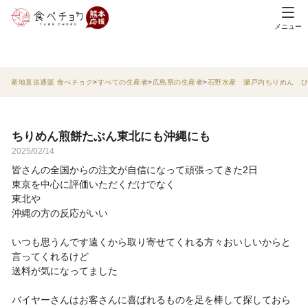
メニュー
産地直送通販 食べチョク
すべての生産者
広島県の生産者
石野水産 瀬戸内ちりめん 
ちりめん煎餅たぶん東北にも沖縄にも
2025/02/14
皆さんの全国からの注文が自信になって頑張ってきた2日
東京を中心に評価いただくだけでなく
東北や
沖縄の方の反応がいい
いつも思うんです遠くから取り寄せてくれる方々おいしいからと
言ってくれるけど
送料が気になってました
バイヤーさんはお客さんに喜ばれるものを足を棒して探しておら