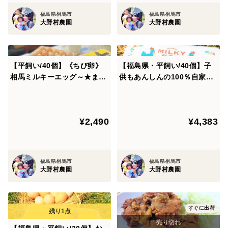
福島県相馬市
福島県相馬市
大野村農園
大野村農園
【平飼い/40個】《ちび卵》
【福島県・平飼い/40個】子
相馬ミルキーエッグ～★まと
供もあんしんの100％自家配
め買い！
合飼料♪相馬ミルキーエッグ
¥2,490
¥4,383
福島県相馬市
福島県相馬市
大野村農園
大野村農園
すぐに出荷