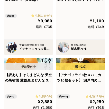
製玉子（5個入×5セット）
4.9
(1,107件)
約2kg
¥9,980
¥1,100
送料 ¥735
送料 ¥649
青森県東津軽郡平内町
静岡県湖西市
イチヤマジュウ塩越商店
浜名湖ﾌｧｰﾑ
【訳あり】そらまどんな 天空
【アナゴフライ8枚＆ハモカ
の果樹園 愛媛産まどんな 3k
ツ10枚セット】 瀬戸内の覇
g
者降臨 頼朝のごとく力強いア
ナゴ、義経のごとくしなやか
4.8
4.5
なハモ。 サクリ衣をまとった
(90件)
(119件)
約3kg
約900g
¥2,880
¥2,250
最強コンビの天下統一！ 瀬戸
内海の恵みを召し上がれ！
送料 ¥1,080
送料 ¥918