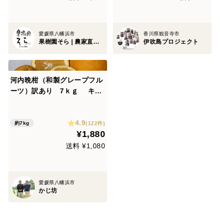
愛媛県八幡浜市
香川県観音寺市
果樹園そら | 農家直送みかん
伊吹島プロジェクト
河内晩柑（和製グレープフル
ーツ）訳あり 7ｋｇ キ
ズ、黒点あり！！
4.9
(122件)
約7kg
¥1,880
送料 ¥1,080
愛媛県八幡浜市
かじ坊