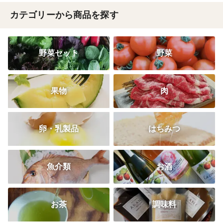
カテゴリーから商品を探す
野菜セット
野菜
果物
肉
卵・乳製品
はちみつ
魚介類
お酒
お茶
調味料