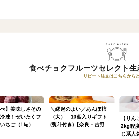
食べチョクフルーツセレクト生
リピート注文はこちらからど
ぺ】美味しさその
＼縁起のよい／あんぽ柿
冷凍！ぜいたくフ
（大） 10個入りギフト
【りん
いちご（1㎏）
(熨斗付き)【奈良・吉野
2kg程
産】
じ系人