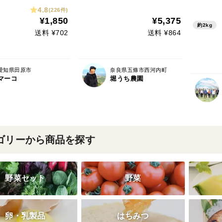
4.8
(226件)
¥1,850
¥5,375
約2kg
送料 ¥702
送料 ¥864
愛知県田原市
奈良県五條市西河内町
マーコ
堀うち農園
ゴリーから商品を探す
野菜セット
野菜
卵・乳製品
はちみつ