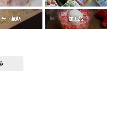
米・穀類
加工品
る