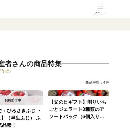
メニュー
産者さんの商品特集
うぞ♪
商品件数：4件
【父の日ギフト】削りいち
ごとジェラート3種類のア
ご：ひろさきふじ ・
ソートパック（6個入り）
度】（早生ふじ） ふ
熨斗付き可
気品種！