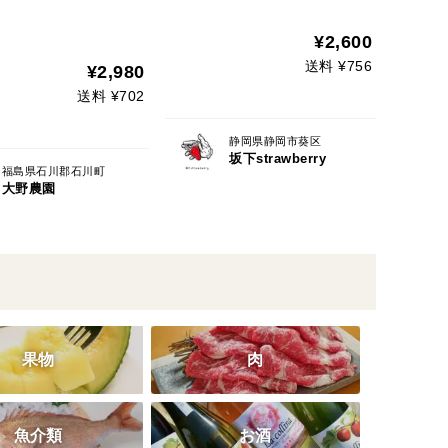
¥2,600
送料 ¥756
¥2,980
送料 ¥702
静岡県静岡市葵区
坂下strawberry
福島県石川郡石川町
大野農園
果物
肉
魚介類
お酒