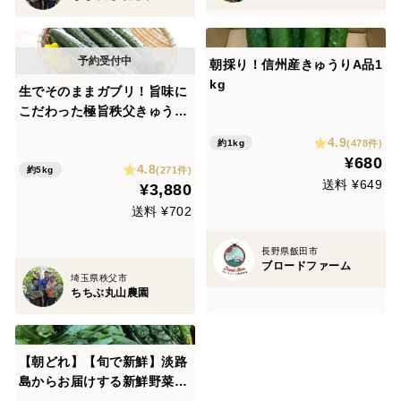
朝採り！信州産きゅうりA品1
kg
生でそのままガブリ！旨味に
こだわった極旨秩父きゅうり
良選【特別栽培、約５Kg】
4.9
(478件)
約1kg
¥680
4.8
(271件)
約5kg
送料 ¥649
¥3,880
送料 ¥702
長野県飯田市
ブロードファーム
埼玉県秩父市
ちちぶ丸山農園
【朝どれ】【旬で新鮮】淡路
島からお届けする新鮮野菜セ