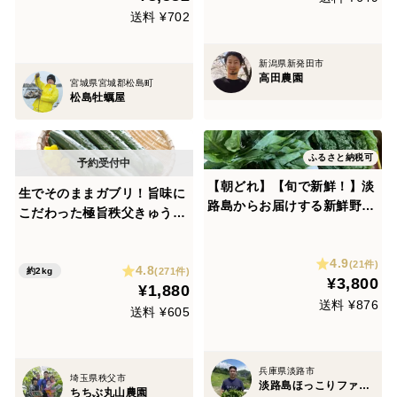
😋生牡蠣
送料 ¥702
新潟県新発田市
高田農園
宮城県宮城郡松島町
松島牡蠣屋
ふるさと納税可
【朝どれ】【旬で新鮮！】淡
生でそのままガブリ！旨味に
路島からお届けする新鮮野菜
こだわった極旨秩父きゅうり
セット Mサイズ（9〜10品入
良選【特別栽培、約２㎏】
り）
4.9
(21件)
4.8
(271件)
約2kg
¥3,800
¥1,880
送料 ¥876
送料 ¥605
兵庫県淡路市
埼玉県秩父市
淡路島ほっこりファーム
ちちぶ丸山農園