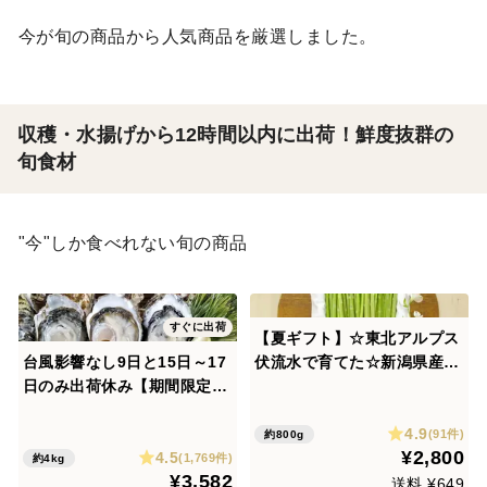
今が旬の商品から人気商品を厳選しました。
収穫・水揚げから12時間以内に出荷！鮮度抜群の
旬食材
"今"しか食べれない旬の商品
すぐに出荷
【夏ギフト】☆東北アルプス
台風影響なし9日と15日～17
伏流水で育てた☆新潟県産ミ
日のみ出荷休み【期間限定1
ニアスパラガス(SSサイズ)(8
0％値引き販売中】🦪 生食用
00g)
4.9
４ｋｇ 殻付き 牡蠣 （28〜55
(91件)
約800g
¥2,800
4.5
粒）牡蛎 殻付き牡蛎 kaki カ
(1,769件)
約4kg
¥3,582
キ 松島牡蠣屋 BBQに最適🔥
送料 ¥649