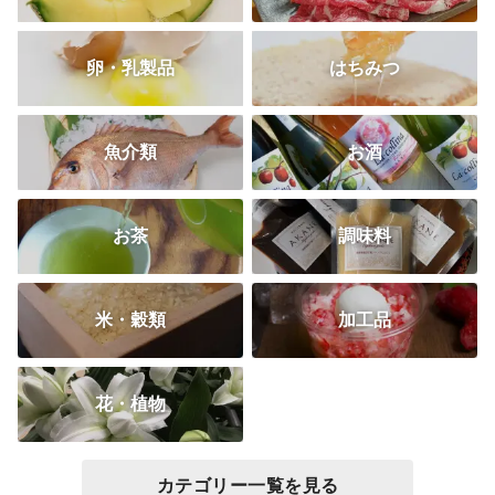
卵・乳製品
はちみつ
魚介類
お酒
お茶
調味料
米・穀類
加工品
花・植物
カテゴリー一覧を見る