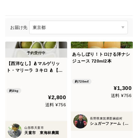
お届け先
あらしぼり！トロける洋ナシ
ジュース 720ml2本
【西洋なし】🍐マルゲリッ
ト・マリーラ ３キロ 🍐【さ
わやかな美味しさ】【西洋
約720mℓ
梨】【西洋ナシ】
¥1,300
約3kg
送料 ¥756
¥2,800
送料 ¥756
長野県東筑摩郡麻績村
シュガーファーム（長野県）
山形県天童市
天童市 東海林農園