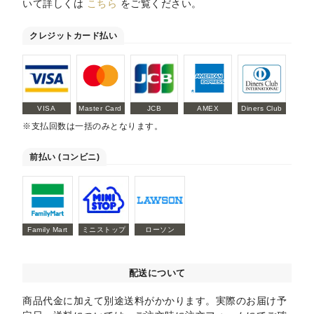
いて詳しくは
こちら
をご覧ください。
クレジットカード払い
VISA
Master Card
JCB
AMEX
Diners Club
※支払回数は一括のみとなります。
前払い (コンビニ)
Family Mart
ミニストップ
ローソン
配送について
商品代金に加えて別途送料がかかります。実際のお届け予