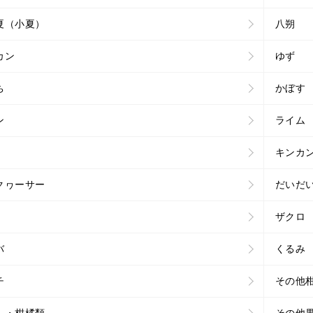
夏（小夏）
八朔
カン
ゆず
ち
かぼす
ン
ライム
キンカ
クヮーサー
だいだ
ザクロ
バ
くるみ
チ
その他
ん・柑橘類
その他