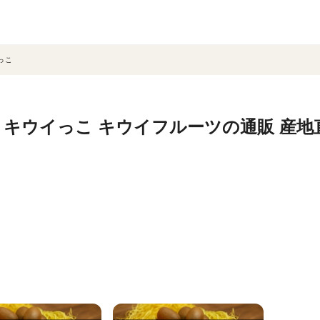
っこ
きキウイっこ キウイフルーツの通販 産地