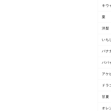
キウ
栗
洋梨
いち
バナ
パパ
アケ
ドラ
甘夏
オレ