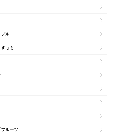
ップル
（すもも）
ン
プフルーツ