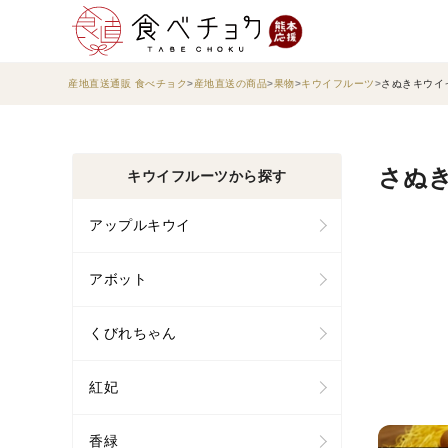
産地直送通販 食べチョク
産地直送の商品
果物
キウイフルーツ
さぬきキウイ
さぬ
キウイフルーツから探す
アップルキウイ
アボット
くびれちゃん
紅妃
香緑