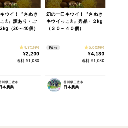
キウイ！『さぬき
幻の一口キウイ！『さぬき
こ®』訳あり・ご
キウイっこ®』秀品・２kg
2kg（30～40個）
（３０～４０個）
4.7
5.0
(18件)
(25件)
約2kg
¥2,200
¥4,180
送料 ¥1,080
送料 ¥1,080
香川県三豊市
香川県三豊市
日本農業
日本農業