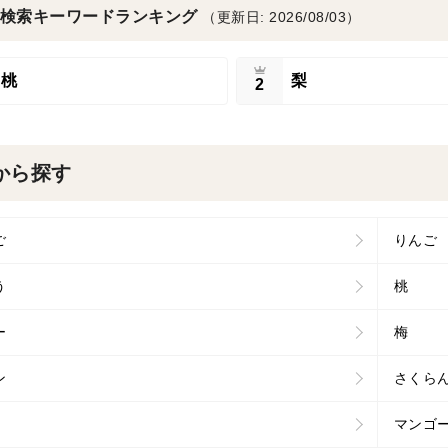
検索キーワードランキング
（更新日: 2026/08/03）
桃
梨
2
から探す
ご
りんご
う
桃
ー
梅
ン
さくら
マンゴ