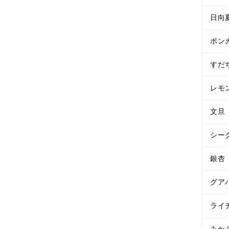
日向
ポン
すだ
レモ
文旦
シー
銀杏
グア
ライ
みか