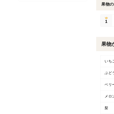
果物の
1
果物
いち
ぶど
ベリ
メロ
梨