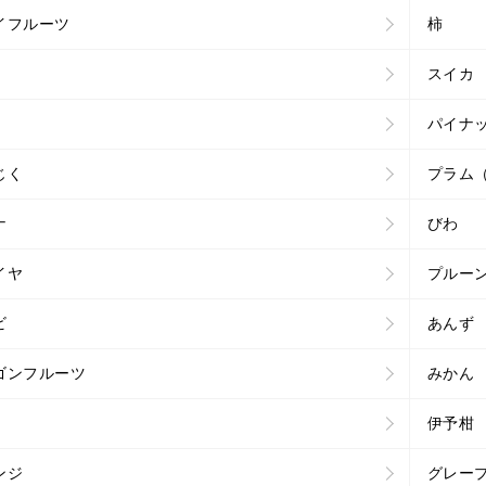
イフルーツ
柿
スイカ
パイナ
じく
プラム
ナ
びわ
イヤ
プルー
ビ
あんず
ゴンフルーツ
みかん
伊予柑
ンジ
グレー