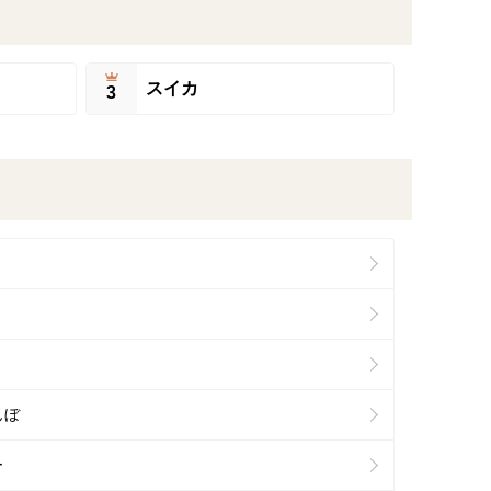
スイカ
3
んぼ
ー