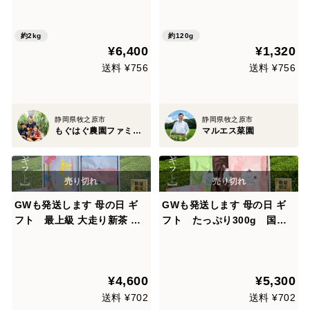
×4袋)本州の方限定
白ドライいちじく バナーネを
使用した砂糖不使用のセミド
ライです。牧之原市のふるさ
約2kg
約120g
¥6,400
¥1,320
と納税返礼品に採用されてい
ます。
送料 ¥756
送料 ¥756
静岡県牧之原市
静岡県牧之原市
もぐはぐ農園ファミリー
マルエス菜園
GWも発送します 母の日 ギ
GWも発送します 母の日 ギ
フト 最上級 大走り新茶 と
フト たっぷり300g 国産
国産ドライいちじく 4種 食べ
ドライいちじく 3種食べ比べ
比べ セット 国産 無添加 ドラ
セット 国産 無添加 ドライ
イいちじく 2026 プレゼント
いちじく 2026 プレゼント 花
¥4,600
¥5,300
花以外 ミツリッチ
以外 ミツリッチ 母の日ギフ
ト 送料別
送料 ¥702
送料 ¥702