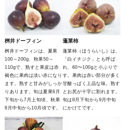
桝井ドーフィン
蓬莱柿
桝井ドーフィンは、夏果
蓬莱柿（ほうらいし）は、
100～200g、秋果50～
「白イチジク」とも呼ば
110gで、熟すと果皮は赤
れ、60〜100gと小ぶりで
褐色に果肉は淡い赤になり
す。果肉は赤い部分が多く
ます。熟すと甘みがしっか
甘酸っぱく上品な味。熟す
りあります。旬は夏果6月
とお尻が十字に割れます。
下旬から7月上旬頃、秋果
旬は8月下旬から9月中旬
8月中旬から10月頃です。
にかけてです。