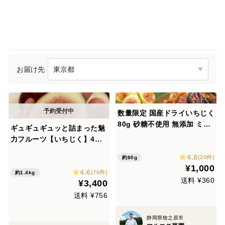
お届け先
数量限定 国産ドライいちじく
80g 砂糖不使用 無添加 ミツ
ギュギュギュッと詰まった魅
リッチ3種食べ比べ20ｇ×4ｐ
力フルーツ【いちじく】4パ
しっとりしたセミドライ 乾燥
ック（本州の方限定）
4.8
無花果。ドライフルーツ お取
(20件)
約80g
¥1,000
り寄せ静岡県牧之原市のふる
4.6
(76件)
約1.4kg
さと納税返礼品に採用
送料 ¥360
¥3,400
送料 ¥756
静岡県牧之原市