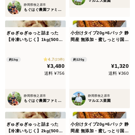
マルエス菜園
静岡県牧之原市
もぐはぐ農園ファミリー
ぎゅぎゅぎゅっと詰まった
小分けタイプ20g×6パック 静
【冷凍いちじく】1kg(500ｇ
岡産 無添加・蜜しっとり国産
×2袋)本州の方限定
白ドライいちじく バナーネを
使用した砂糖不使用のセミド
4.7
ライです。牧之原市のふるさ
(23件)
約1kg
約120g
¥3,480
¥1,320
と納税返礼品に採用されてい
ます。メール便で発送
送料 ¥756
送料 ¥360
静岡県牧之原市
静岡県牧之原市
もぐはぐ農園ファミリー
マルエス菜園
ぎゅぎゅぎゅっと詰まった
小分けタイプ20g×6パック 静
【冷凍いちじく】2kg(500ｇ
岡産 無添加・蜜しっとり国産