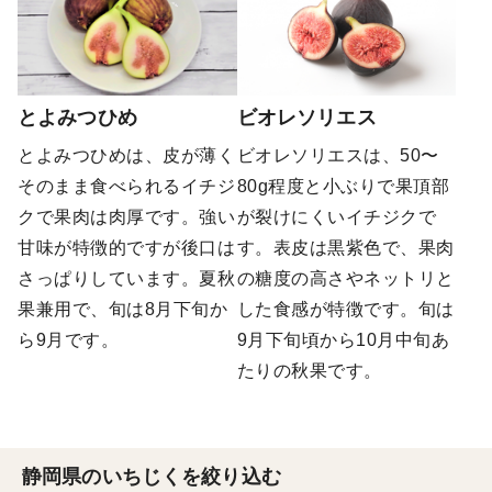
とよみつひめ
ビオレソリエス
とよみつひめは、皮が薄く
ビオレソリエスは、50〜
そのまま食べられるイチジ
80g程度と小ぶりで果頂部
クで果肉は肉厚です。強い
が裂けにくいイチジクで
甘味が特徴的ですが後口は
す。表皮は黒紫色で、果肉
さっぱりしています。夏秋
の糖度の高さやネットリと
果兼用で、旬は8月下旬か
した食感が特徴です。旬は
ら9月です。
9月下旬頃から10月中旬あ
たりの秋果です。
静岡県のいちじくを絞り込む