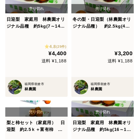
日迎梨 家庭用 林農園オリ
冬の梨・日迎梨（林農園オリ
ジナル品種 約5kg(7～14
ジナル品種） 約2.5kg(4～7
玉)
玉)【熨斗対応】【冬ギフ
ト】
4.8
(29件)
¥4,400
¥3,200
送料 ¥1,188
送料 ¥1,188
福岡県朝倉市
福岡県朝倉市
林農園
林農園
梨と柿セット（家庭用） 日
日迎梨 家庭用 林農園オリ
迎梨 約2.5ｋ＋富有柿 約3
ジナル品種 約5kg(16～18
ｋ
玉) 小玉