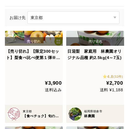
お届け先
【売り切れ】【限定300セッ
日迎梨 家庭用 林農園オリ
ト】梨食べ比べ便第１弾※送
ジナル品種 約2.5kg(4～7玉)
料込※（食べチョク公式）
4.8
(32件)
¥3,900
¥2,700
送料込み
送料 ¥1,188
東京都
福岡県朝倉市
【食べチョク】旬の食べ比べ便
林農園