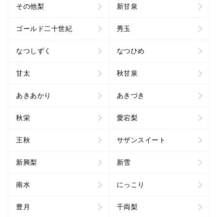
その他梨
新甘泉
ゴールド二十世紀
秀玉
なつしずく
なつひめ
甘太
秋甘泉
あきあかり
あきづき
秋栄
愛宕梨
王秋
サザンスイート
新興梨
新雪
南水
にっこり
豊月
千両梨