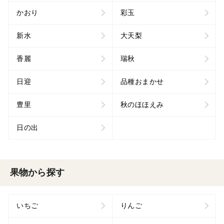
かおり
彩玉
新水
大天梨
香麗
瑞秋
日迎
品種おまかせ
豊里
秋のほほえみ
日の出
果物から探す
いちご
りんご