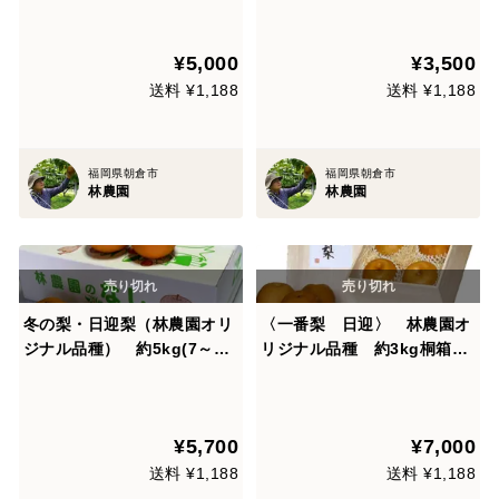
¥5,000
¥3,500
送料 ¥1,188
送料 ¥1,188
福岡県朝倉市
福岡県朝倉市
林農園
林農園
冬の梨・日迎梨（林農園オリ
〈一番梨 日迎〉 林農園オ
ジナル品種） 約5kg(7～14
リジナル品種 約3kg桐箱入
玉)【熨斗対応】【冬ギフ
【ギフト・熨斗対応】【冬ギ
ト】
フト】
¥5,700
¥7,000
送料 ¥1,188
送料 ¥1,188