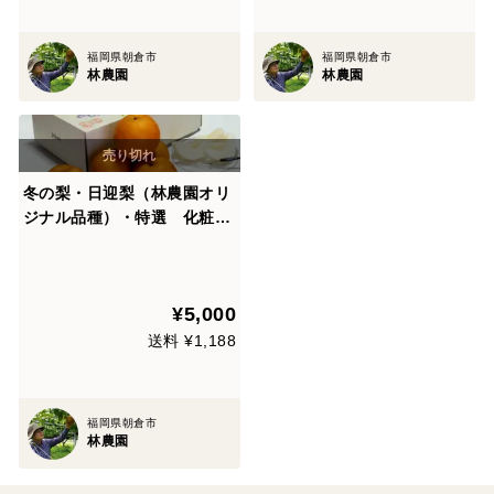
福岡県朝倉市
福岡県朝倉市
林農園
林農園
冬の梨・日迎梨（林農園オリ
ジナル品種）・特選 化粧箱
入約3kg(5～6玉) 【ギフ
ト・熨斗対応】【冬ギフト】
¥5,000
送料 ¥1,188
福岡県朝倉市
林農園