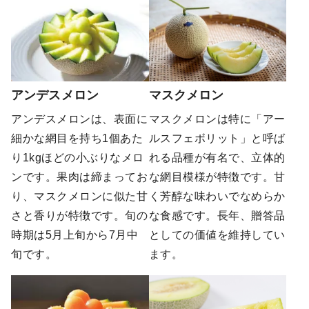
アンデスメロン
マスクメロン
アンデスメロンは、表面に
マスクメロンは特に「アー
細かな網目を持ち1個あた
ルスフェボリット」と呼ば
り1kgほどの小ぶりなメロ
れる品種が有名で、立体的
ンです。果肉は締まってお
な網目模様が特徴です。甘
り、マスクメロンに似た甘
く芳醇な味わいでなめらか
さと香りが特徴です。旬の
な食感です。長年、贈答品
時期は5月上旬から7月中
としての価値を維持してい
旬です。
ます。