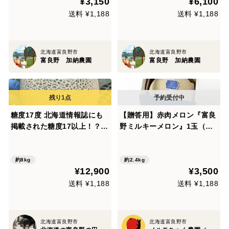
¥3,150
¥6,100
送料 ¥1,188
送料 ¥1,188
北海道富良野市
北海道富良野市
富良野 加納農園
富良野 加納農園
糖度17度 北海道情報誌にも
【贈答用】赤肉メロン『富良
掲載された糖度17以上！？
野ミルキーメロン』1玉（約
とろける甘さ 富良野メロン
2.4kg）【発送8月〜】
たっぷり8キロ 夕張よりおす
すめ
約8kg
約2.4kg
¥12,900
¥3,500
送料 ¥1,188
送料 ¥1,188
北海道富良野市
北海道富良野市