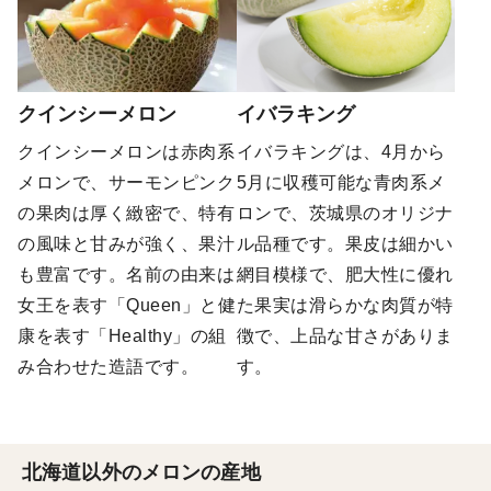
クインシーメロン
イバラキング
クインシーメロンは赤肉系
イバラキングは、4月から
メロンで、サーモンピンク
5月に収穫可能な青肉系メ
の果肉は厚く緻密で、特有
ロンで、茨城県のオリジナ
の風味と甘みが強く、果汁
ル品種です。果皮は細かい
も豊富です。名前の由来は
網目模様で、肥大性に優れ
女王を表す「Queen」と健
た果実は滑らかな肉質が特
康を表す「Healthy」の組
徴で、上品な甘さがありま
み合わせた造語です。
す。
北海道以外のメロンの産地