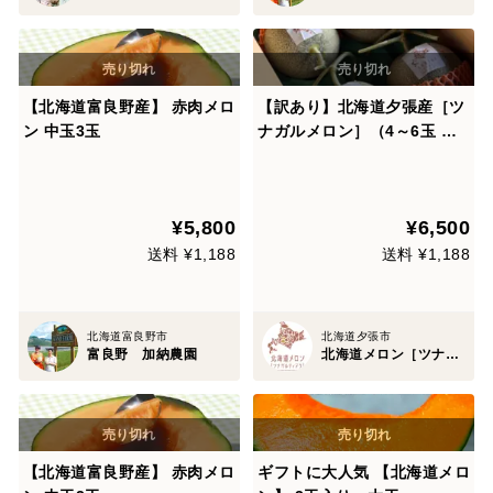
【北海道富良野産】 赤肉メロ
【訳あり】北海道夕張産［ツ
ン 中玉3玉
ナガルメロン］（4～6玉 ）
｜みんなで味わう、5つの物
語の詰め合わせセット
¥5,800
¥6,500
送料 ¥1,188
送料 ¥1,188
北海道富良野市
北海道夕張市
富良野 加納農園
北海道メロン［ツナガルティアラ］
【北海道富良野産】 赤肉メロ
ギフトに大人気 【北海道メロ