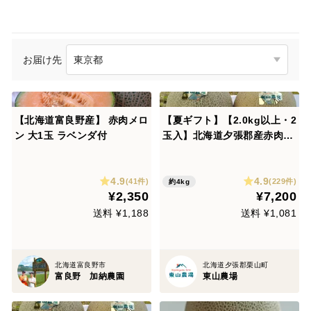
お届け先
【北海道富良野産】 赤肉メロ
【夏ギフト】【2.0kg以上・2
ン 大1玉 ラベンダ付
玉入】北海道夕張郡産赤肉キ
ングメロン・常温便
4.9
4.9
(41件)
(229件)
約4kg
¥2,350
¥7,200
送料 ¥1,188
送料 ¥1,081
北海道富良野市
北海道夕張郡栗山町
富良野 加納農園
東山農場