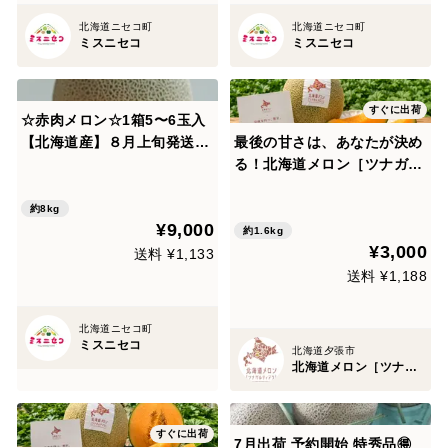
北海道ニセコ町
北海道ニセコ町
ミスニセコ
ミスニセコ
すぐに出荷
☆赤肉メロン☆1箱5〜6玉入
【北海道産】８月上旬発送
最後の甘さは、あなたが決め
【夏ギフト】
る！北海道メロン［ツナガル
ティアラ］1玉（約1.6kg以
上）｜食べ頃を自分で完成さ
約8kg
¥9,000
せるメロン
約1.6kg
¥3,000
送料 ¥1,133
送料 ¥1,188
北海道ニセコ町
ミスニセコ
北海道夕張市
北海道メロン［ツナガルティアラ］
すぐに出荷
7月出荷 予約開始 特秀品🉐