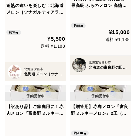
追熟の違いを楽しむ！北海道
最高級 ふらのメロン 高糖度1
メロン［ツナガルティアラ］
7 贈り物に最適 お相手様を満
2玉（計3kg以上）｜食べ頃
足させます
を自分で完成させるメロン
約8kg
¥15,000
約3kg
¥5,500
送料 ¥1,188
送料 ¥1,188
北海道富良野市
北海道の富良野の田舎農園
北海道夕張市
北海道メロン［ツナガルティアラ］
【訳あり品】ご家庭用に！赤
【贈答用】赤肉メロン『富良
肉メロン『富良野ミルキーメ
野ミルキーメロン』2玉（約
ロン』2玉【発送8月～】
2.4kg×2玉）【発送8月〜】
約4.8kg