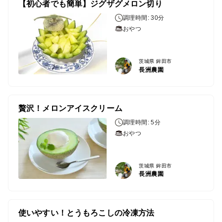
【初心者でも簡単】ジグザグメロン切り
調理時間: 30分
おやつ
茨城県 鉾田市
長洲農園
贅沢！メロンアイスクリーム
調理時間: 5分
おやつ
茨城県 鉾田市
長洲農園
使いやすい！とうもろこしの冷凍方法