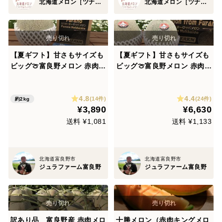
北海道メロン［ツナガルティアラ］
北海道メロン［ツナガルティアラ］
【夏ギフト】甘さもサイズも
【夏ギフト】甘さもサイズも
ビッグ🍈富良野メロン 赤肉1
ビッグ🍈富良野メロン 赤肉2
玉（特大玉）2.0kg以上 お
玉（特大玉）各2.0kg以上
中元やギフトに大人気🎁
お中元やギフトに大人気🎁
4.8
4.4
(14件)
(24件)
約2kg
¥3,890
¥6,630
送料 ¥1,081
送料 ¥1,133
北海道富良野市
北海道富良野市
ジュラファーム富良野
ジュラファーム富良野
訳あり品 富良野産 赤肉メロ
十勝メロン（赤肉キングメロ