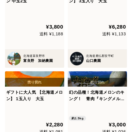
ン 中玉2玉
ン】 3玉入り 大玉
¥3,800
¥6,280
送料 ¥1,188
送料 ¥1,133
北海道富良野市
北海道勇払郡安平町
富良野 加納農園
山口農園
ギフトに大人気 【北海道メロ
幻の品種！北海道メロンのキ
ン】 1玉入り 大玉
ング！ 青肉『キングメルテ
ィ』
約1.5kg
¥2,280
¥3,000
送料 ¥1,081
送料 ¥1,026