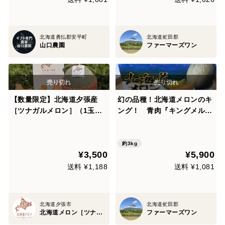
北海道勇払郡安平町
北海道虻田郡
山口農園
ファーマーズワン
【数量限定】北海道夕張産
幻の品種！北海道メロンのキ
［ツナガルメロン］（1玉）
ング！ 青肉『キングメルテ
｜5つの物語が詰まった、特
ィ』
別なひと玉
約3kg
¥3,500
¥5,900
送料 ¥1,188
送料 ¥1,081
北海道夕張市
北海道虻田郡
北海道メロン［ツナガルティアラ］
ファーマーズワン