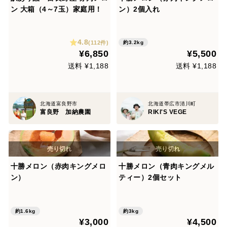
ン 大箱（4～7玉）家庭用！
ン）2個入れ
4.8
(112件)
約3.2kg
¥6,850
¥5,500
送料 ¥1,188
送料 ¥1,188
北海道富良野市
北海道帯広市清川町
富良野 加納農園
RIKI'S VEGE
十勝メロン（赤肉キングメロ
十勝メロン（青肉キングメル
ン）
ティー）2個セット
約1.6kg
約3kg
¥3,000
¥4,500