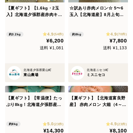
【夏ギフト】【1.6kg・2玉
☆訳あり赤肉メロン☆ 5〜6
入】北海道夕張郡産赤肉キン
玉入【北海道産】8月上旬発
グメロン・常温便
送
4.9
4.9
(54件)
(70件)
約3.2kg
約8kg
¥6,200
¥7,800
送料 ¥1,081
送料 ¥1,133
北海道夕張郡栗山町
北海道ニセコ町
東山農場
ミスニセコ
【夏ギフト】【常温便】たっ
【夏ギフト】【北海道富良野
ぷり8kg！北海道夕張郡産キ
産】 赤肉メロン 大箱（4～6
ングメロン
玉）ラベンダ付
5.0
4.9
(23件)
(23件)
約8kg
¥14,300
¥8,100