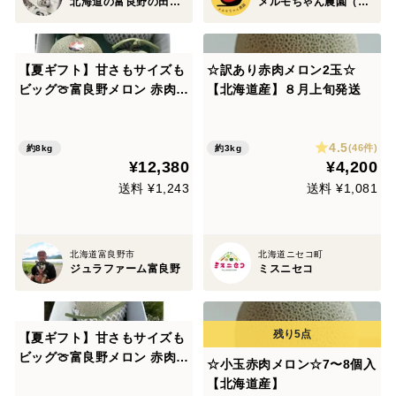
北海道の富良野の田舎農園
メルモちゃん農園（大竹農園）
【夏ギフト】甘さもサイズも
☆訳あり赤肉メロン2玉☆
ビッグ🍈富良野メロン 赤肉4
【北海道産】８月上旬発送
玉か5玉入り（計8kg以上）
お中元やギフトに大人気🎁
4.5
(46件)
約8kg
約3kg
¥12,380
¥4,200
送料 ¥1,243
送料 ¥1,081
北海道富良野市
北海道ニセコ町
ジュラファーム富良野
ミスニセコ
【夏ギフト】甘さもサイズも
ビッグ🍈富良野メロン 赤肉3
☆小玉赤肉メロン☆7〜8個入
玉（特大玉）各約2.0kg お
【北海道産】
中元やギフトに大人気🎁