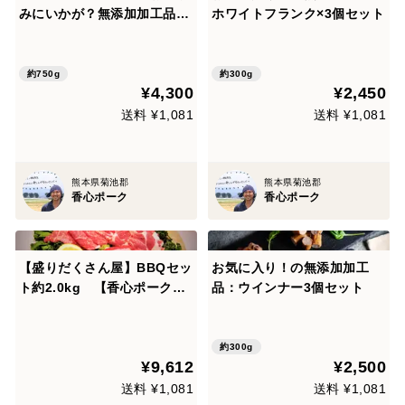
みにいかが？無添加加工品5
ホワイトフランク×3個セット
種
約750g
約300g
¥4,300
¥2,450
送料 ¥1,081
送料 ¥1,081
熊本県菊池郡
熊本県菊池郡
香心ポーク
香心ポーク
【盛りだくさん屋】BBQセッ
お気に入り！の無添加加工
ト約2.0kg 【香心ポーク】
品：ウインナー3個セット
焼肉用厚切り（約1.5㎏）＋
無添加特大フランク（500
ｇ）
約300g
¥9,612
¥2,500
送料 ¥1,081
送料 ¥1,081