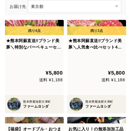
お届け先
★熊本阿蘇直送‼ブランド美
★熊本阿蘇直送‼ブランド美
豚＼特別なバーベキューセッ
豚＼人気食べ比べセット4～5
ト4～5人前／《豚ロース・豚
人前／《ロースカツ・しゃぶ
肩ロース・豚バラ・豚モモ・
しゃぶ・バラスライス・モモ
ウインナー2種》お祝いや
スライス・ウィンナー》お祝
¥5,800
¥5,800
【初夏】の贈り物にも人気で
いや【初夏】の贈り物にも人
す♪♪
気です♪♪
送料 ¥1,188
送料 ¥1,188
熊本県菊池郡大津町
熊本県菊池郡大津町
ファームヨシダ
ファームヨシダ
【福袋】オードブル・おつま
お気に入り！の無添加加工品