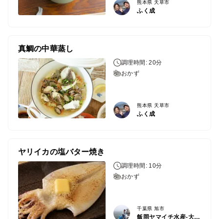
熊本県 天草市
ふく成
真鯛の中華蒸し
調理時間: 20分
おかず
熊本県 天草市
ふく成
ヤリイカの塩バター焼き
調理時間: 10分
おかず
千葉県 旭市
飯岡ヤマイチ水産-大納屋-