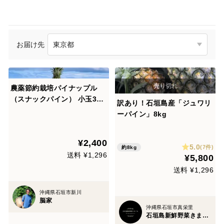
お届け先
農薬節約栽培パイナップル
（スナックパイン） 小玉3個
訳あり！石垣島産「ジュワリ
（450g〜550g）
ーパイン」8kg
¥2,400
5.0
(7件)
約8kg
送料 ¥1,296
¥5,800
送料 ¥1,296
沖縄県石垣市新川
脳家
沖縄県石垣市真栄里
石垣島新鮮野菜きまぐれ〜kimagure〜