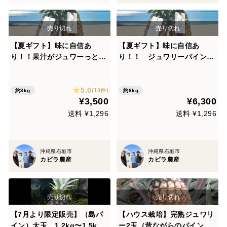
【夏ギフト】味に自信あ
【夏ギフト】味に自信あ
り！！果汁がジュワーっと！
り！！ ジュワリーパイン
ジュワリーパイン3玉 3k
6玉 6kg〜 熨斗対応可
g〜 熨斗対応可
5.0
(10件)
約3kg
約6kg
¥3,500
¥6,300
送料 ¥1,296
送料 ¥1,296
沖縄県石垣市
沖縄県石垣市
カビラ農産
カビラ農産
【7月より限定販売】（島パ
【ハウス栽培】完熟ジュワリ
イン）大玉 1.2kg〜1.5kg
ー2玉（昔ながらのパイン）1