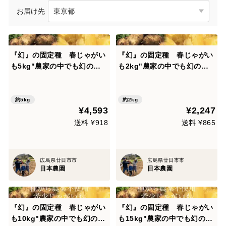
お届け先
『幻』の固定種 春じゃがい
『幻』の固定種 春じゃがい
も5kg"農家の中でも幻の固
も2kg"農家の中でも幻の固
定種！通常販売開始 毎年完
定種！通常販売開始！毎年完
売！味わい深い春じゃがい
売！味わい深い春じゃがい
も…農薬不使用！美味しい野
も…農薬不使用！美味しい野
約5kg
約2kg
¥4,593
¥2,247
菜
菜
送料 ¥918
送料 ¥865
広島県廿日市市
広島県廿日市市
日本農園
日本農園
『幻』の固定種 春じゃがい
『幻』の固定種 春じゃがい
も10kg"農家の中でも幻の固
も15kg"農家の中でも幻の固