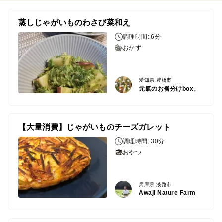
蒸しじゃがいものわさび菜和え
調理時間: 6分
おかず
愛知県 豊橋市
元氣のお裾分けbox。
【大量消費】じゃがいものチーズガレット
調理時間: 30分
おやつ
兵庫県 淡路市
Awaji Nature Farm