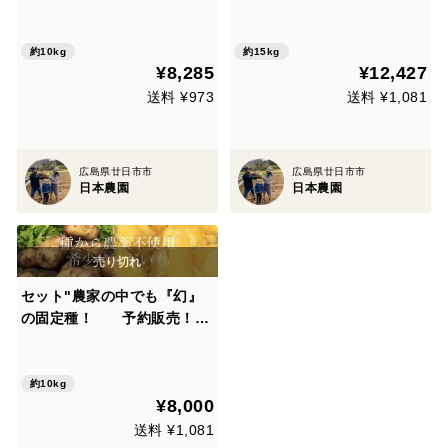
定種！通常販売開始 毎年完
定種！通常販売開始 毎年完
売！味わい深い春じゃがい
売！味わい深い春じゃがい
も…農薬不使用！美味しい野
も…農薬不使用！美味しい野
約10kg
約15kg
¥8,285
¥12,427
菜
菜
送料 ¥973
送料 ¥1,081
広島県廿日市市
広島県廿日市市
日本農園
日本農園
セット"農家の中でも『幻』
の固定種！ 予約販売！毎
年完売！本当に美味しい春じ
ゃがいも！農薬不使用！美味
しい野菜
約10kg
¥8,000
送料 ¥1,081