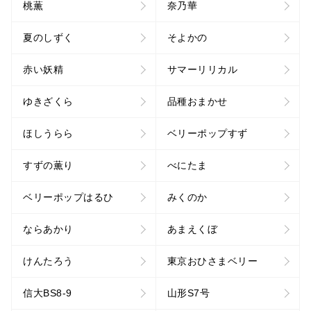
桃薫
奈乃華
夏のしずく
そよかの
赤い妖精
サマーリリカル
ゆきざくら
品種おまかせ
ほしうらら
ベリーポップすず
すずの薫り
べにたま
ベリーポップはるひ
みくのか
ならあかり
あまえくぼ
けんたろう
東京おひさまベリー
信大BS8-9
山形S7号