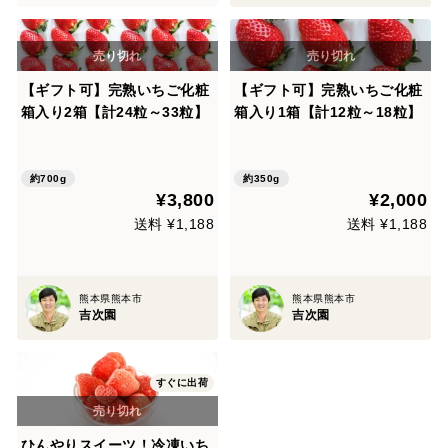
【ギフト可】完熟いちご化粧
【ギフト可】完熟いちご化粧
箱入り2箱【計24粒～33粒】
箱入り1箱【計12粒～18粒】
約700g
約350g
¥3,800
¥2,000
送料 ¥1,188
送料 ¥1,188
熊本県熊本市
熊本県熊本市
吉次園
吉次園
すぐに出荷
ひんやりスイーツ！冷凍いち