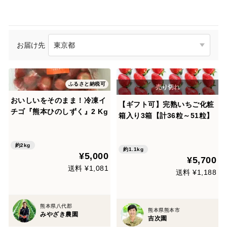
お届け先
ふるさと納税可
おいしいをそのまま！冷凍イ
【ギフト可】完熟いちご化粧
チゴ『熊本ひのしずく』2 Kg
箱入り3箱【計36粒～51粒】
約2kg
約1.1kg
¥5,000
¥5,700
送料 ¥1,081
送料 ¥1,188
熊本県八代郡
熊本県熊本市
みやざき農園
吉次園