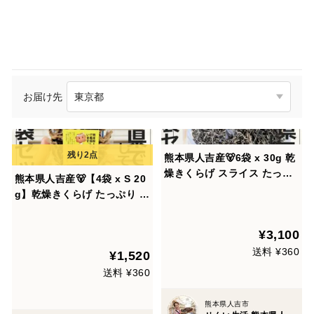
お届け先
熊本県人吉産🐻6袋 x 30g 乾
燥きくらげ スライス たっぷ
熊本県人吉産🐻【4袋 x S 20
り 家庭用 簡易パッケージ 便
g】乾燥きくらげ たっぷり ポ
利でお手頃 (熊本県産・人吉)
スト投函 戻してそのまま使っ
ても使いやすい小さめサイズ
¥3,100
をたっぷり (熊本県産・人吉)
送料 ¥360
¥1,520
送料 ¥360
熊本県人吉市