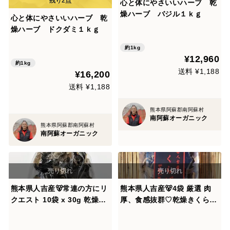
心と体にやさいいハーブ 乾
燥ハーブ バジル１ｋｇ
心と体にやさいいハーブ 乾
燥ハーブ ドクダミ１ｋｇ
約1kg
¥12,960
約1kg
送料 ¥1,188
¥16,200
送料 ¥1,188
熊本県阿蘇郡南阿蘇村
南阿蘇オーガニック
熊本県阿蘇郡南阿蘇村
南阿蘇オーガニック
熊本県人吉産🐻常連の方にリ
熊本県人吉産🐻4袋 厳選 肉
クエスト 10袋 x 30g 乾燥き
厚、食感抜群♡乾燥きくらげ
くらげ たっぷり 家庭用簡易
【40g×4袋】(熊本県産)
パッケージ 便利でお手頃【3