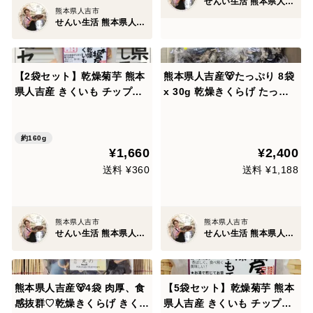
せんい生活 熊本県人吉市
熊本県人吉市
せんい生活 熊本県人吉市
【2袋セット】乾燥菊芋 熊本
熊本県人吉産🐻たっぷり 8袋
県人吉産 きくいも チップ・
x 30g 乾燥きくらげ たっぷ
茶 (80g x 2袋) こだわりの自
り 家庭用簡易パッケージ 便
家焙煎
利でお手頃【30g×8袋】(熊
本県産・人吉)
約160g
¥1,660
¥2,400
送料 ¥360
送料 ¥1,188
熊本県人吉市
熊本県人吉市
せんい生活 熊本県人吉市
せんい生活 熊本県人吉市
熊本県人吉産🐻4袋 肉厚、食
【5袋セット】乾燥菊芋 熊本
感抜群♡乾燥きくらげ きく若
県人吉産 きくいも チップ・