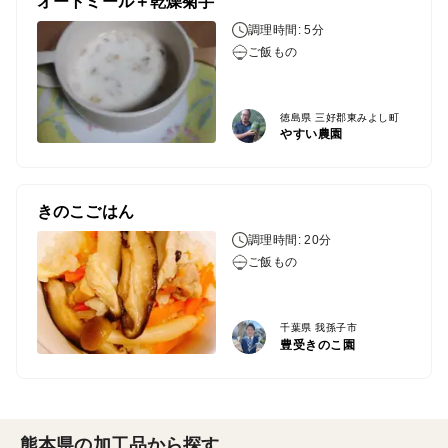
オートミール＋乾燥菊芋
調理時間: 5分
ご飯もの
徳島県 三好郡東みよし町
やすい農園
きのこごはん
調理時間: 20分
ご飯もの
千葉県 我孫子市
豊受きのこ園
熊本県の加工品から探す