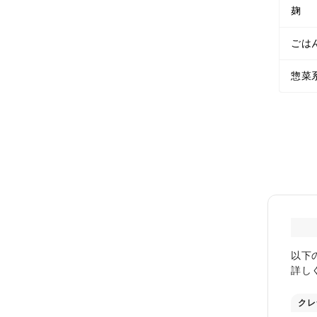
麹
ごは
惣菜
以下
詳し
クレ