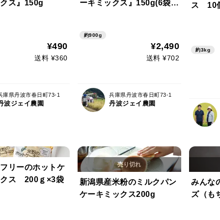
クス』150g
ーキミックス』150g(6袋セ
ス 10
ット)
約900g
¥490
¥2,490
約3kg
送料 ¥360
送料 ¥702
兵庫県丹波市春日町73-1
兵庫県丹波市春日町73-1
丹波ジェイ農園
丹波ジェイ農園
フリーのホットケ
クス 200ｇ×3袋
新潟県産米粉のミルクパン
みんな
ケーキミックス200g
ズ（もち