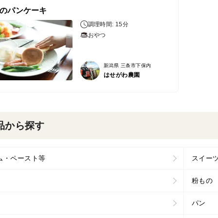
のパンケーキ
調理時間: 15分
おやつ
新潟県 三条市下保内
はせがわ農園
品から探す
ム・ペースト等
スイー
粉もの
パン