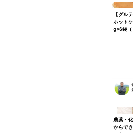
【グルテ
ホットケ
g×6袋
用）
農薬・化
からでき