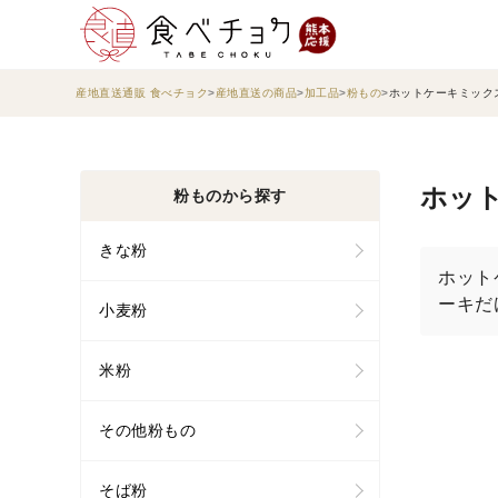
産地直送通販 食べチョク
産地直送の商品
加工品
粉もの
ホットケーキミック
ホッ
粉ものから探す
きな粉
ホット
ーキだ
小麦粉
米粉
その他粉もの
そば粉