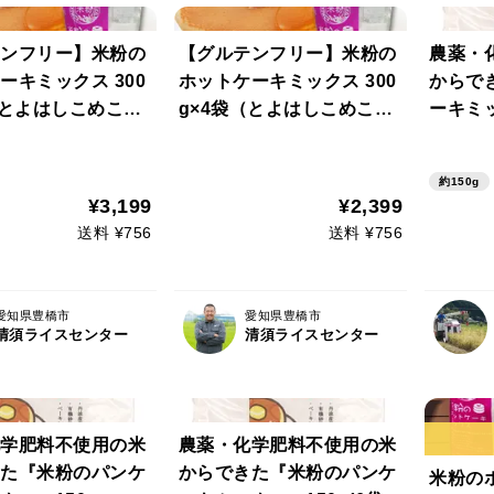
ンフリー】米粉の
【グルテンフリー】米粉の
農薬・
ーキミックス 300
ホットケーキミックス 300
からで
（とよはしこめこ使
g×4袋（とよはしこめこ使
ーキミッ
用）
約150g
¥3,199
¥2,399
送料 ¥756
送料 ¥756
愛知県豊橋市
愛知県豊橋市
清須ライスセンター
清須ライスセンター
学肥料不使用の米
農薬・化学肥料不使用の米
た『米粉のパンケ
からできた『米粉のパンケ
米粉の