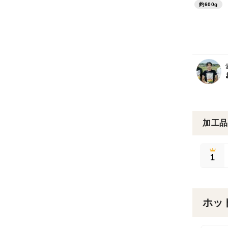
約600g
加工品
1
ホッ