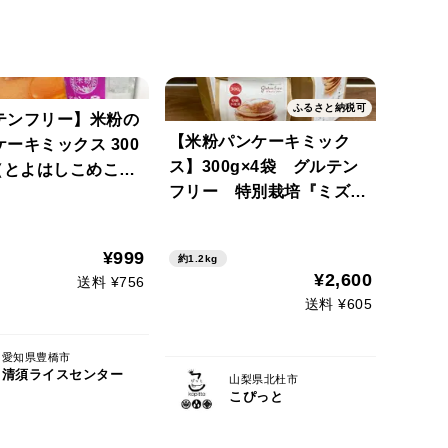
ふるさと納税可
テンフリー】米粉の
【米粉パンケーキミック
ーキミックス 300
ス】300g×4袋 グルテン
袋（とよはしこめこ使
フリー 特別栽培『ミズホ
チカラ』『笑みたわわ』使
用 砂糖不使用
¥999
約1.2kg
¥2,600
送料 ¥756
送料 ¥605
愛知県豊橋市
清須ライスセンター
山梨県北杜市
こぴっと