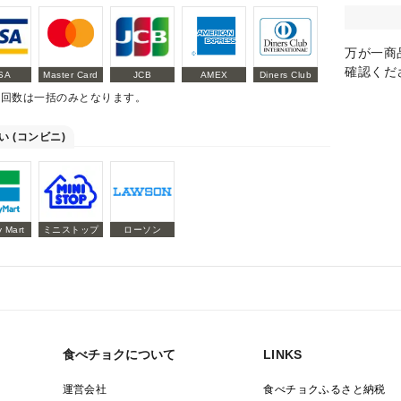
万が一商
確認くだ
SA
Master Card
JCB
AMEX
Diners Club
払回数は一括のみとなります。
い (コンビニ)
y Mart
ミニストップ
ローソン
食べチョクについて
LINKS
運営会社
食べチョクふるさと納税