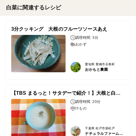
白菜に関連するレシピ
3分クッキング 大根のフルーツソースあえ
調理時間: 3分
おかず
愛知県 豊橋市石巻町
おかもと農園
【TBS まるっと！サタデーで紹介！】大根と白菜のポタージュ
調理時間: 20分
汁もの
千葉県 松戸市新松戸
ナチュラルファーム高橋農園