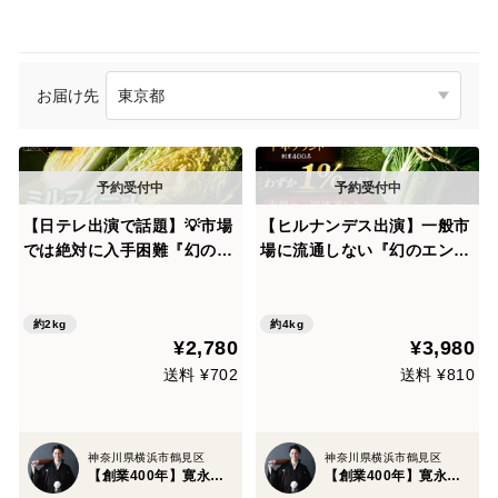
お届け先
【日テレ出演で話題】💡市場
【ヒルナンデス出演】一般市
では絶対に入手困難『幻のミ
場に流通しない『幻のエンペ
ルフィーユ白菜』400年の伝
ラー白菜』400年の伝統土壌
統土壌で培われたブランド白
で培われたブランド白菜【冬
菜🥬お試し大玉1株約3キロ
ギフト】2026年予約
約2kg
約4kg
¥2,780
¥3,980
【冬ギフト】
送料 ¥702
送料 ¥810
神奈川県横浜市鶴見区
神奈川県横浜市鶴見区
【創業400年】寛永鶴見園
【創業400年】寛永鶴見園