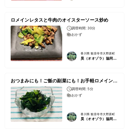
ロメインレタスと牛肉のオイスターソース炒め
調理時間: 30分
おかず
香川県 観音寺市大野原町
昊（オオゾラ）協同組合
おつまみにも！ご飯の副菜にも！お手軽ロメインレタスの塩昆布和え
調理時間: 5分
おかず
香川県 観音寺市大野原町
昊（オオゾラ）協同組合