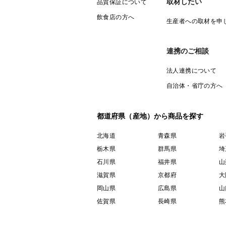
取材したい
品質保証について
飲食店の方へ
生産者への取材を申
連携のご相談
法人連携について
自治体・省庁の方へ
都道府県（産地）から商品を探す
北海道
青森県
岩
栃木県
群馬県
埼
石川県
福井県
山
滋賀県
京都府
大
岡山県
広島県
山
佐賀県
長崎県
熊