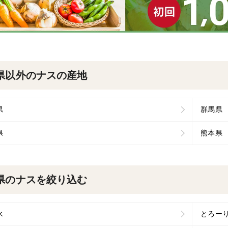
県以外のナスの産地
県
群馬県
県
熊本県
県のナスを絞り込む
水
とろー