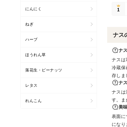
にんにく
1
ねぎ
ナス
ハーブ
ナ
ほうれん草
ナスは
冷蔵保
落花生・ピーナッツ
存しま
ナ
レタス
ナスは
す。ま
れんこん
美
表面に
になり