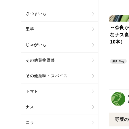
さつまいも
～奈良か
里芋
なナス食
10本）
じゃがいも
その他葉物野菜
約1.6kg
その他薬味・スパイス
トマト
ナス
野菜の
ニラ