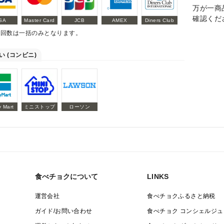
万が一商
確認くだ
SA
Master Card
JCB
AMEX
Diners Club
払回数は一括のみとなります。
い (コンビニ)
y Mart
ミニストップ
ローソン
食べチョクについて
LINKS
運営会社
食べチョクふるさと納税
ガイド/お問い合わせ
食べチョク コンシェルジュ