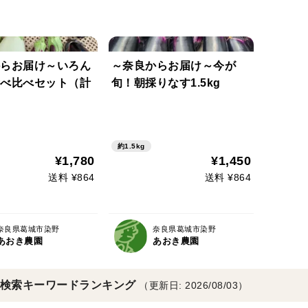
らお届け～いろん
～奈良からお届け～今が
べ比べセット（計
旬！朝採りなす1.5kg
約1.5kg
¥1,780
¥1,450
送料 ¥864
送料 ¥864
奈良県葛城市染野
奈良県葛城市染野
あおき農園
あおき農園
検索キーワードランキング
（更新日: 2026/08/03）