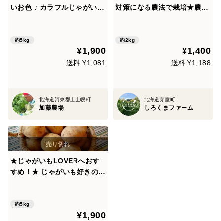
いお色 ♪ カラフルじゃがいも
対策になる農法で栽培★農
（シャドークイーン/ノーザン
薬・化学肥料不使用（箱込み
ルビー）2種セット（合計5キ
約２kg）
ロ）
約5kg
約2kg
¥1,900
¥1,400
送料 ¥1,081
送料 ¥1,188
北海道河東郡上士幌町
北海道芽室町
加藤農場
しろくまファーム
★じゃがいもLOVERへおす
すめ！★ じゃがいも好きのた
めの おまかせ2種食べ比べセ
ット（合計5キロ）
約5kg
¥1,900