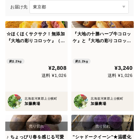
お届け先
☆ほくほくサクサク！無添加
『大地の十勝ハーブ牛コロッ
『大地の彩りコロッケ』（60
ケ』と『大地の彩りコロッケ
g×5個入り）×4種セット
2種（シャドークイーン×コー
ン / 男爵×チーズ）』詰め合
わせ合計4袋セット
約1.2kg
約1.2kg
¥2,808
¥3,240
送料 ¥1,026
送料 ¥1,026
北海道河東郡上士幌町
北海道河東郡上士幌町
加藤農場
加藤農場
♪ ちょっぴり春を感じる可愛
”シャドークイーン”★温暖化