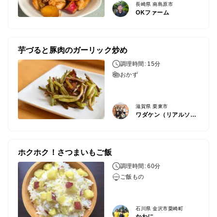
長崎県 南島原市
OKファーム
芋づると豚肉のガーリック炒め
調理時間: 15分
おかず
滋賀県 栗東市
ワダケン（リアルソイルハウス）
ホクホク！さつまいもご飯
調理時間: 60分
ご飯もの
石川県 金沢市粟崎町
かわに