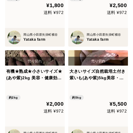
¥1,800
¥2,500
送料 ¥972
送料 ¥972
岡山県小田郡矢掛町横谷
岡山県小田郡矢掛町横谷
Yataka farm
Yataka farm
有機★熟成★小さいサイズ★
大きいサイズ自然栽培土付き
(あや紫)2kg 美容・健康効果
紫いも(あや紫)5kg美容・健
たっぷり
康効果たっぷり
約2kg
約5kg
¥2,000
¥5,500
送料 ¥972
送料 ¥972