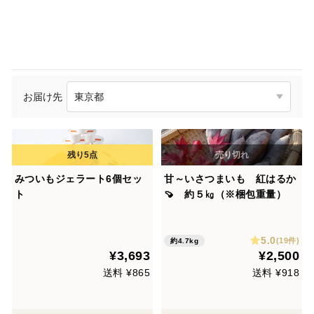
お届け先
みついもジェラート6個セッ
甘～いさつまいも 紅はるか
ト
🍠 約５㎏（※梱包重量）
5.0
(19件)
約4.7kg
¥3,693
¥2,500
送料 ¥865
送料 ¥918