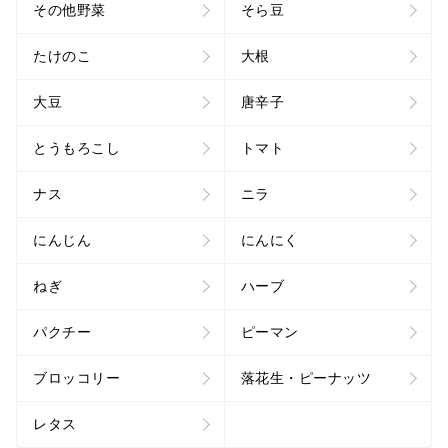
その他野菜
そら豆
たけのこ
大根
大豆
唐辛子
とうもろこし
トマト
ナス
ニラ
にんじん
にんにく
ねぎ
ハーブ
パクチー
ピーマン
ブロッコリー
落花生・ピーナッツ
レタス