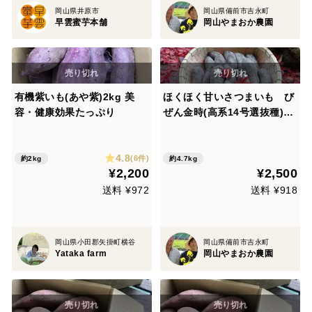
岡山県井原市
岡山県備前市吉永町
早雲蜜芋本舗
岡山やまおか農園
有機紫いも(あや紫)2kg 美
ほくほく甘いさつまいも び
容・健康効果たっぷり
ぜん金時(高系14号選抜種)
🍠 約５㎏（※梱包重量）
4.8
(6件)
約2kg
約4.7kg
¥2,200
¥2,500
送料 ¥972
送料 ¥918
岡山県小田郡矢掛町横谷
岡山県備前市吉永町
Yataka farm
岡山やまおか農園