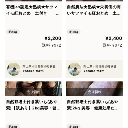
有機jas認定★熟成★サツマ
自然農法★熟成★栄養価の高
イモ紅おとめ 土付き 2k
いサツマイモ紅おとめ 土付
g
き 2kg
約2kg
約2kg
¥2,200
¥2,400
送料 ¥972
送料 ¥972
岡山県小田郡矢掛町横谷
岡山県小田郡矢掛町横谷
Yataka farm
Yataka farm
自然栽培土付き紫いも(あや
自然栽培土付き紫いも(あや
紫)【訳あり】2kg美容・健康
紫)2kg 美容・健康効果たっ
効果たっぷり
ぷり
約2kg
約2kg