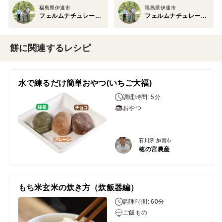
福島県伊達市
福島県伊達市
フェルムナチュレール・コクブン
フェルムナチュレール・コクブン
餅に関連するレシピ
水で練るだけ簡単おやつ(いちご大福)
調理時間: 5分
おやつ
石川県 加賀市
穂の宮農産
もち米玄米の炊き方（炊飯器編）
調理時間: 60分
ご飯もの