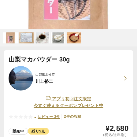
山梨マカパウダー 30g
山梨県北杜市
川上裕二
アプリ初回注文限定
今すぐ使えるクーポンプレゼント中
-
2件の投稿
レビュー 3件
¥
2,580
販売中
残り5点
（税込/送料別）