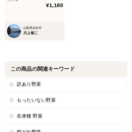
¥1,180
<食べ方>
・お好みの量のパウダーをヨーグルトやスムージー、牛
山梨県北杜市
乳などに混ぜるなど、食べやすいように工夫してお召し
川上裕二
上がり下さい。
＊１日の摂取量の上限は明確には決められてはいません
が、念のため最初は小さじ4分の1程度の量から使用し始
この商品の関連キーワード
めて下さい。
訳あり野菜
もったいない野菜
在来種 野菜
朝どれ野菜