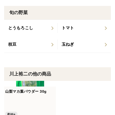
100%・無添加の国産マカパウダーをぜひお試し下さ
い！！
旬の野菜
<効能>
とうもろこし
トマト
・疲労回復
・免疫増強
枝豆
玉ねぎ
・睡眠の質を改善
・消化機能改善
・紫外線による肌のダメージ軽減
・学習効率アップ
川上裕二の他の商品
・肝機能改善
・うつ病の改善
・性機能改善
山梨マカ葉パウダー 30g
・更年期障害を改善
・妊活
・抗酸化作用によるアンチエイジング 等です
約30g