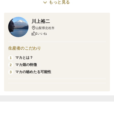
もっと見る
マカとは南米原産の薬用植物で、アンデス山脈標高
4000m以上の過酷な環境で育つ高原植物です。
川上裕二
山梨県北杜市
原産地のペルーでは、『アンデスの女王』と呼ばれてお
1いいね
り、古くから滋養強壮、体力増強、疲労回復等を目的と
して長く用いられてきました。
生産者のこだわり
マカとは？
1
まだ研究の少ない野菜ですが、未知なる可能性を秘めて
マカ畑の特徴
2
いる食材だと思います！
マカの秘めたる可能性
3
そんな希少なマカを、南アルプスの天然水の産地として
有名で、かつ日照時間日本一と言われている北杜市で丹
精込めて栽培しました！
この清らか水と太陽の恵みで育った農薬不使用・純度