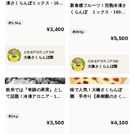
凍さくらんぼミックス・160
新食感フルーツ！完熟冷凍さ
ｇ×3個 【即日発送】北海
くらんぼ ミックス・160g×
道・芦別産【大橋さくらんぼ
5P ギフト対応 北海道・芦
園】
約1.5kg
別産【大橋さくらんぼ園】
¥3,400
約800g
¥5,500
北海道芦別市上芦別町
大橋さくらんぼ園
北海道芦別市上芦別町
大橋さくらんぼ園
欧米では『奇跡の果実』とし
味で人気！大橋さくらんぼ
て話題！冷凍アロニア・1ｋ
園 手作り【果樹園のさくら
ｇ 北海道・芦別産【大橋さく
んぼチーズタルト】1ホール1
らんぼ園】
80×180×25ｍｍ 420ｇ
約1kg
¥3,500
¥4,100