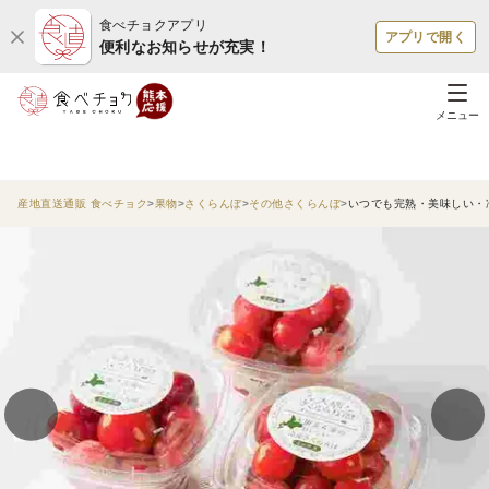
食べチョクアプリ
アプリで開く
便利なお知らせが充実！
メニュー
産地直送通販 食べチョク
果物
さくらんぼ
その他さくらんぼ
いつでも完熟・美味しい・