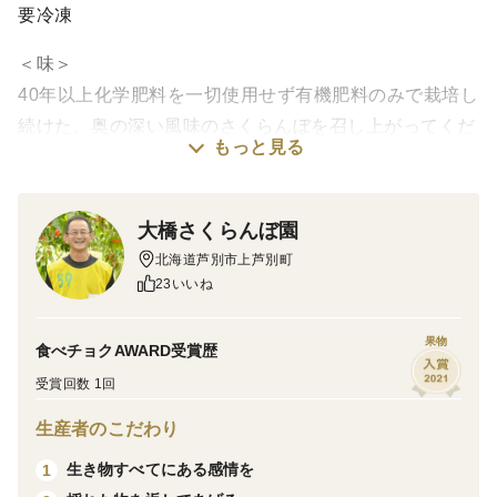
要冷凍
＜味＞
40年以上化学肥料を一切使用せず有機肥料のみで栽培し
続けた、奥の深い風味のさくらんぼを召し上がってくだ
もっと見る
さい。
＜栽培のこだわり＞
農薬の使用を最小限に抑えるために完熟にこだわりつつ
大橋さくらんぼ園
も虫の発生と病気を減らすために、徹底的に風通しと日
北海道芦別市上芦別町
当たりを良くする栽培方法にこだわりを持っておりま
23いいね
す。
果物
食べチョクAWARD受賞歴
＜産地の特徴＞
受賞回数 1回
ここ芦別市は北海道らしい雄大で美しい自然と、澄み
生産者のこだわり
切った空が特徴的です。夜になると星が降り注ぐように
瞬いて見えることから【星の降る里】と呼ばれていま
生き物すべてにある感情を
1