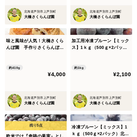
北海道芦別市上芦別町
北海道芦別市上芦別町
大橋さくらんぼ園
大橋さくらんぼ園
味と風味が人気！大橋さくら
加工用冷凍プルーン【ミック
んぼ園 手作りさくらんぼパ
ス】1ｋｇ（500ｇ×2パッ
イ （1ホール）150×150×7
ク）北海道・芦別産プルーン
0ｍｍ
【大橋さくらんぼ園】
約410g
約1kg
¥4,000
¥2,100
北海道芦別市上芦別町
北海道芦別市上芦別町
大橋さくらんぼ園
大橋さくらんぼ園
冷凍プルーン【ミックス】1
ｋｇ（500ｇ×2パック）北海
欧米では『奇跡の果実』とし