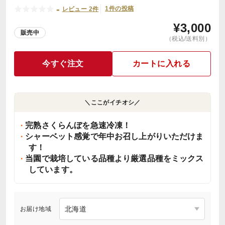
-
1件の投稿
レビュー 2件
¥
3,000
販売中
（税込/送料別）
今すぐ注文
カートに入れる
＼ここがイチオシ／
完熟さくらんぼを急速冷凍！
シャーベット感覚で年中お召し上がりいただけま
す！
当園で栽培している品種より厳選品種をミックス
しています。
お届け地域