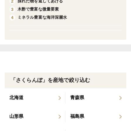
す。日中と夜の寒暖の差がとても大きいため糖度の高い
採れた物を返してあげる
2
果物を栽培することが出来ます。
木酢で豊富な微量要素
3
ミネラル豊富な海洋深層水
4
＜品種＞
当園の有機質肥料で育てられた美味しいさくらんぼを完
熟するまで樹上に付けておきます。その味を知っていた
だきたく瞬間冷凍で凍らせました。いろんな品種のミッ
クス商品です。主に佐藤錦、紅秀峰、南陽など知名度の
高い品種やオリジナル品種が入っています。ご満足いた
だけるよう美味しい品種をお入れしております。ぜひ、
「さくらんぼ」を産地で絞り込む
一度冷凍した完熟さくらんぼの味をご賞味下さい。
北海道
青森県
お好みにもよりますが、お召し上がりになる前に常温に
少し置いて、冷凍がほんの少し溶けた状態（表面に霜が
付いて来ます）が食べごろです。あまり常温に置きすぎ
山形県
福島県
ると変色してしまいますので、お召し上がりになる分だ