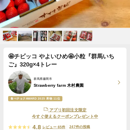
🤩チビッコ やよいひめ🤩小粒『群馬いち
ご』320g×4トレー
群馬県藤岡市
Strawberry farm 木村農園
食べチョクAWARD 2025 果物 11位
アプリ初回注文限定
今すぐ使えるクーポンプレゼント中
4.8
247件の投稿
レビュー 65件