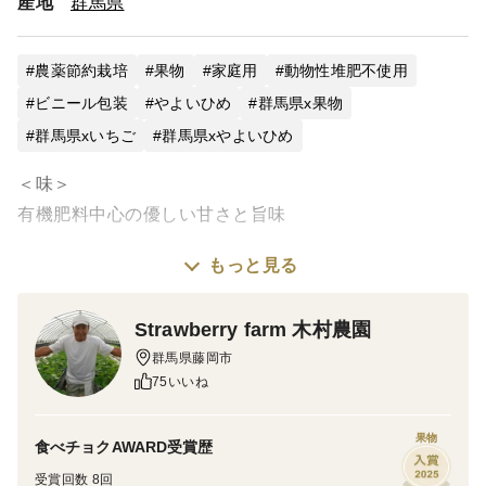
産地
群馬県
農薬節約栽培
果物
家庭用
動物性堆肥不使用
ビニール包装
やよいひめ
群馬県x果物
群馬県xいちご
群馬県xやよいひめ
＜味＞
有機肥料中心の優しい甘さと旨味
もっと見る
＜栽培のこだわり＞
どーしても、時期や天候により味や甘さ品質にバラつき
Strawberry farm 木村農園
が出てしまいます。そこを意識し管理してます。
群馬県藤岡市
＜産地の特徴＞
75いいね
とにかく日照率の高い地区です。いちごが美味しくなる
には光合成が とっても大事！
果物
食べチョクAWARD受賞歴
受賞回数 8回