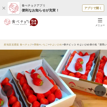
食べチョクアプリ
アプリで開く
便利なお知らせが充実！
メニュー
産地直送通販 食べチョク
果物
いちご
やよいひめ
🤩チビッコ やよいひめ🤩小粒『群馬い