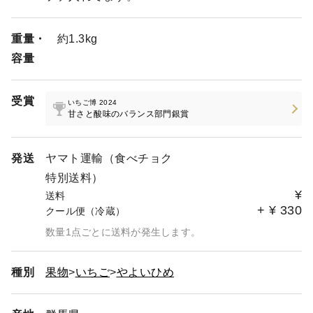
ワイトデー ⑦桜柄おめでとうございます ⑧母の日⑨ハッ
ピーバースデー⑩何にでも使えるリボン付シール *その
重量・
約1.3kg
他 一般的な熨斗紙(名入れも出来ます)、メッセージカード
容量
もご用意しております。
＊ 【注意】荷傷みについて 当園の方針では配送のヤマ
ト運輸に 傷んだ商品を見せた上で返品・当園にご連絡頂
受賞
いちご博 2024
きますようにお願い致します。その際、イチゴだけで無く
甘さと酸味のバランス部門銀賞
箱の写真も撮り確認させてください 配送先ヤマト 地元
ヤマト 当園 にて原因追求し再発防止に努め 再送又はご返
金致します。
発送
ヤマト運輸（食べチョク
特別送料）
¥
送料
+
¥
330
クール便（冷蔵）
数量1点ごとに送料が発生します。
種別
果物
いちご
やよいひめ