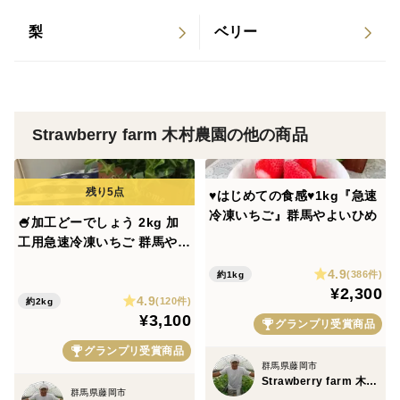
梨
ベリー
Strawberry farm 木村農園の他の商品
♥️はじめての食感♥️1kg『急速
冷凍いちご』群馬やよいひめ
🍧加工どーでしょう 2kg 加
工用急速冷凍いちご 群馬やよ
いひめ
4.9
(386件)
約1kg
¥2,300
4.9
(120件)
約2kg
¥3,100
グランプリ受賞商品
グランプリ受賞商品
群馬県藤岡市
Strawberry farm 木村農園
群馬県藤岡市