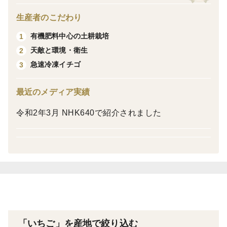
＜品種など＞
なんと言っても やよいひめの特徴は インパクトのある
生産者のこだわり
大きさです。
有機肥料中心の土耕栽培
1
しかーし小粒でも美味しい❗️
天敵と環境・衛生
2
12g前後 小さなお子様に大人気 ‼️
急速冷凍イチゴ
3
通称『ちび姫』と言います。
最近のメディア実績
令和2年3月 NHK640で紹介されました
「いちご」を産地で絞り込む