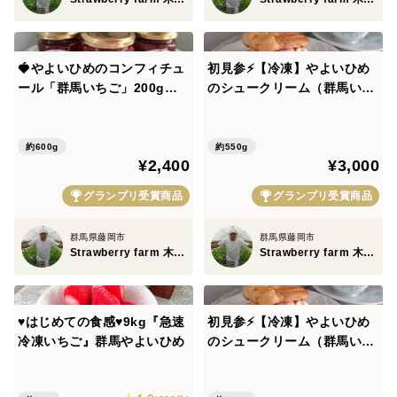
🍓やよいひめのコンフィチュ
初見参⚡【冷凍】やよいひめ
ール「群馬いちご」200g瓶×
のシュークリーム（群馬いち
3個
ご）5個
約600g
約550g
¥2,400
¥3,000
グランプリ受賞商品
グランプリ受賞商品
群馬県藤岡市
群馬県藤岡市
Strawberry farm 木村農園
Strawberry farm 木村農園
♥️はじめての食感♥️9kg『急速
初見参⚡【冷凍】やよいひめ
冷凍いちご』群馬やよいひめ
のシュークリーム（群馬いち
ご）3個