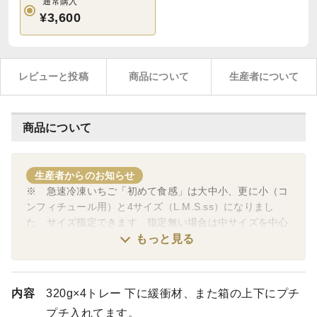
通常購入
¥3,600
レビューと投稿
商品について
生産者について
商品について
生産者からのお知らせ
※ 急速冷凍いちご「初めて食感」は大中小、更に小（コ
ンフィチュール用）と4サイズ（L.M.S.ss）になりまし
た サイズ指定できます 指定無い場合は中サイズを中心
にお送り致します 加工用はサイズ指定出来ません そし
もっと見る
て加工用はあと少しで終了です その他 コンフィチュー
ル（ジャム）と冷凍いちごのシュークリームは通年販売で
す
内容
320g×4トレー 下に緩衝材、また箱の上下にプチ
＊ 各種シール類に関し ①お歳暮掛け紙 ②お年賀掛け紙
プチ入れてます。
③メリークリスマス ④バレンタインデー ⑤ひな祭り⑥ホ