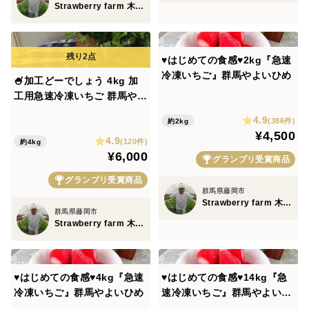
Strawberry farm 木村農園
♥️はじめての食感♥️2kg『急速
冷凍いちご』群馬やよいひめ
🍧加工どーでしょう 4kg 加
工用急速冷凍いちご 群馬やよ
いひめ
4.9
(386件)
約2kg
¥4,500
4.9
(120件)
約4kg
¥6,000
グランプリ受賞商品
グランプリ受賞商品
群馬県藤岡市
Strawberry farm 木村農園
群馬県藤岡市
Strawberry farm 木村農園
♥️はじめての食感♥️4kg『急速
♥️はじめての食感♥️14kg『急
冷凍いちご』群馬やよいひめ
速冷凍いちご』群馬やよいひ
め