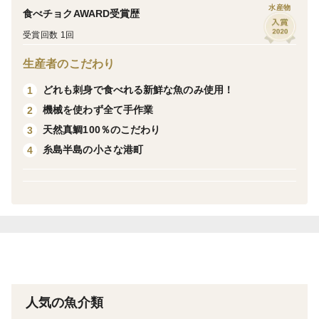
解凍後
水産物
食べチョクAWARD受賞歴
刺身で一口、
受賞回数 1回
鯛の身とご飯で一口
生産者のこだわり
出汁かお茶をかけお茶漬けで一口
どれも刺身で食べれる新鮮な魚のみ使用！
1
お好みでネギや青葉などの薬味をどうぞ
機械を使わず全て手作業
2
天然真鯛100％のこだわり
3
家族で一つ一つ、愛情込めて作る鯛茶漬け
糸島半島の小さな港町
4
大量生産はできませんが、大人気の鯛茶漬けです
▼数量、分量の目安
70グラム×5袋
▼注文に際しての注意点（配送方法や納期指定など）
人気の魚介類
保冷袋での梱包