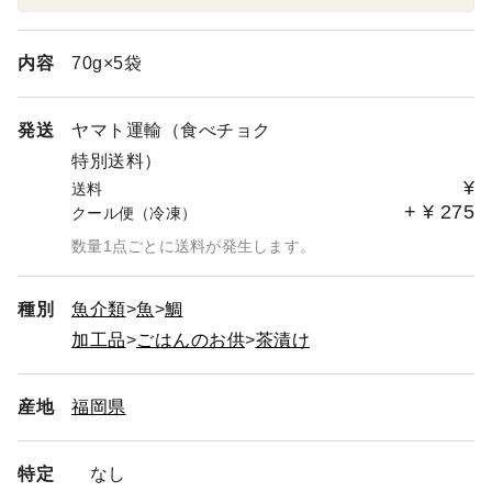
船の出港次第では、魚が無く、すぐお作りする事が不可能
となります
内容
70g×5袋
また小さな田舎町のため、
配送業者様の集荷が1日1～2回となりタイミングが合わな
い事もあります
発送
ヤマト運輸（食べチョク
その為、ご指定日でお受付はできますが、
特別送料）
到着日に若干誤差がでてしまう場合がございます
¥
送料
+
¥
275
クール便（冷凍）
大変お客様には申し訳ありませんが、
何卒ご了承の程宜しくお願い致します
数量1点ごとに送料が発生します。
種別
魚介類
魚
鯛
～～ 配達日指定について ～～
加工品
ごはんのお供
茶漬け
・ご注文の際に指定がない場合は、
魚がご準備できしだいすぐ発送させて頂きます
産地
福岡県
・また、メッセージでの日付変更も、
ご対応できませんので宜しくお願い致します
特定
なし