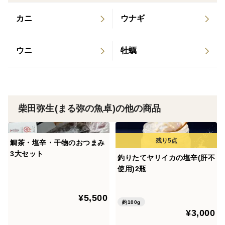
冷凍発送、冷凍保存でお願いします
カニ
ウナギ
ウニ
牡蠣
↓↓ 賞味期限 ↓↓
冷凍保存で3ケ月・解凍後は冷蔵保存で当日中です
柴田弥生(まる弥の魚卓)の他の商品
鯛茶・塩辛・干物のおつまみ
3大セット
釣りたてヤリイカの塩辛(肝不
使用)2瓶
¥5,500
約100g
¥3,000