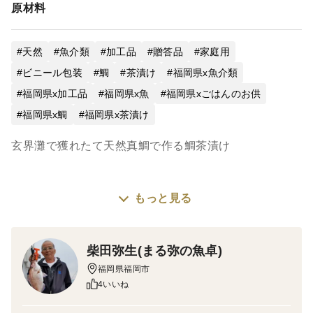
原材料
・お中元・お歳暮の時期は、
宅配便も混み合い、指定日にお客様の元へ届けれない場合
もございます
天然
魚介類
加工品
贈答品
家庭用
なるべく、そういったことを回避できるよう、
当店では予定日より一日早く予備日として発送させて頂く
ビニール包装
鯛
茶漬け
福岡県x魚介類
場合もありますのでご了承ください
福岡県x加工品
福岡県x魚
福岡県xごはんのお供
福岡県x鯛
福岡県x茶漬け
玄界灘で獲れたて天然真鯛で作る鯛茶漬け
もっと見る
▼商品概要
天然真鯛を100％使用した鯛茶漬けの素
柴田弥生(まる弥の魚卓)
福岡県福岡市
▼品種・味の特徴・食べ方
4いいね