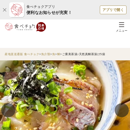
食べチョクアプリ
アプリで開く
便利なお知らせが充実！
メニュー
産地直送通販 食べチョク
魚介類
魚
鯛
ご褒美茶漬♪天然真鯛茶漬け5袋