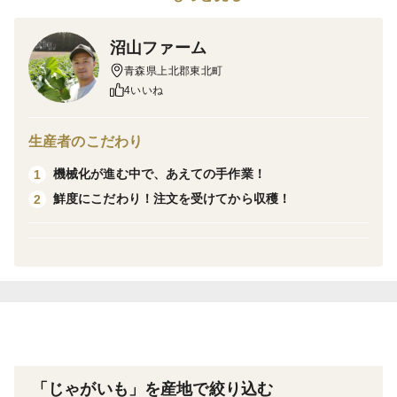
※今年は干ばつの影響で青森県産のじゃがいも全般が例
沼山ファーム
年より小ぶりです。
青森県上北郡東北町
ご了承下さい。
4いいね
===========================================
生産者のこだわり
※こちらは低温貯蔵や雪下貯蔵等で熟成したものではあ
機械化が進む中で、あえての手作業！
1
りません。
鮮度にこだわり！注文を受けてから収穫！
2
収穫時期から考えると、熟成品は1〜3月頃から売り出さ
れると思います。北海道などの雪下貯蔵は雪解け後なの
で、春に売り出されます。
熟成品をお考えの方は、申し訳ございませんが購入はご
遠慮ください。
ご理解いただける方からの購入をお待ちしております。
===========================================
「じゃがいも」を産地で絞り込む