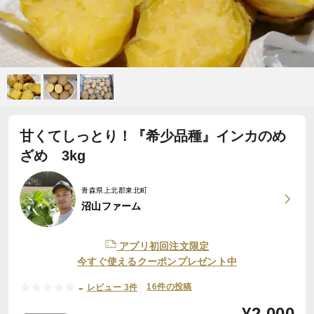
甘くてしっとり！『希少品種』インカのめ
ざめ 3kg
青森県上北郡東北町
沼山ファーム
アプリ初回注文限定
今すぐ使えるクーポンプレゼント中
-
16件の投稿
レビュー 3件
¥
2,000