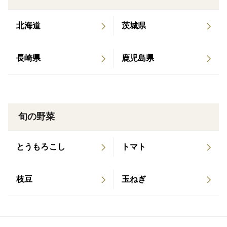
北海道
茨城県
＜なぜ希少なのか？＞
このじゃがいもは、他の品種に比べ小ぶりなじゃがいも
長崎県
鹿児島県
です。
小ぶりなのは特徴ですが、収穫量は少なくなってしまい
ます。また、小さいため機械での掘り取り作業は効率が
悪くなります。
そのため、「農家泣かせのじゃがいも」とも言われてお
旬の野菜
り、生産農家が少ないのが現状です。
とうもろこし
トマト
＜梱包内容等＞
枝豆
玉ねぎ
総重量3.2kgになります。
サイズ混合での梱包となります。