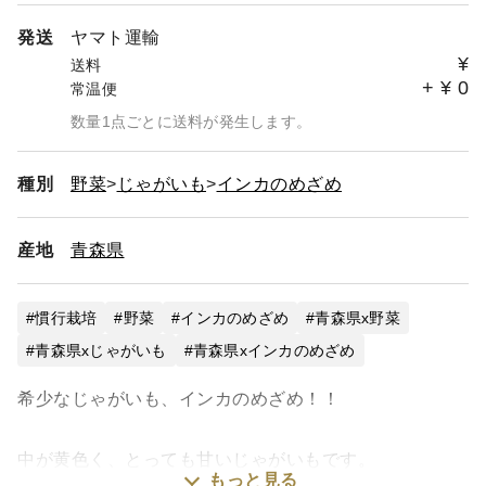
発送
ヤマト運輸
¥
送料
+
¥
0
常温便
数量1点ごとに送料が発生します。
種別
野菜
じゃがいも
インカのめざめ
産地
青森県
慣行栽培
野菜
インカのめざめ
青森県x野菜
青森県xじゃがいも
青森県xインカのめざめ
希少なじゃがいも、インカのめざめ！！
中が黄色く、とっても甘いじゃがいもです。
もっと見る