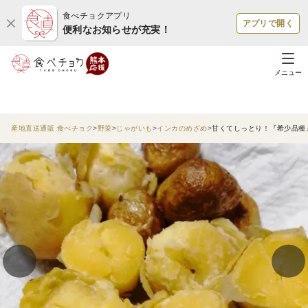
食べチョクアプリ
アプリで開く
便利なお知らせが充実！
メニュー
産地直送通販 食べチョク
野菜
じゃがいも
インカのめざめ
甘くてしっとり！『希少品種』