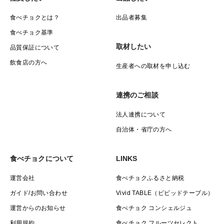
食べチョクとは？
出品者募集
＜低温貯蔵で甘さ倍増＞
食べチョク基準
冷蔵庫で約3ヶ月保管してみてください。
取材したい
品質保証について
すると、このじゃがいもは化けます！
飲食店の方へ
生産者への取材を申し込む
さらに甘さが増しておいしくなります。
連携のご相談
＜その他＞
法人連携について
このじゃがいもは、生命力が強く夏場では数日で芽が出
自治体・省庁の方へ
てきます。
低温貯蔵していても芽が出てくるほどです。
食べチョクについて
LINKS
この生命力が、甘さにも関係しているかもしれません。
運営会社
食べチョクふるさと納税
芽は取り除けば問題なく食べられます。
ガイド/お問い合わせ
Vivid TABLE（ビビッドテーブル）
運営からのお知らせ
食べチョク コンシェルジュ
利用規約
食べチョク フルーツセレクト