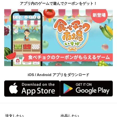
アプリ内のゲームで遊んでクーポンをゲット！
＜栽培のこだわり＞
じゃがいも専用肥料を使用し、頻繁に巡回し適宜防除作
業を行っています。
＜産地の特徴＞
太平洋側に位置し、東側に小川原湖、西側に八甲田山が
あり自然豊な場所です。
iOS / Android アプリをダウンロード
＜調理方法＞
一般的なじゃがいもを使った料理に使用できます。
甘味が強いため、ゆでてそのままたべても良し、ポテト
サラダも最高です。
また、小さいものは素揚げにするとおいしいですよ^_^
注文したい
出品したい