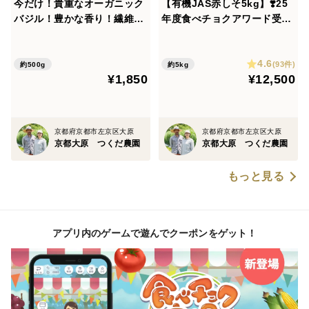
今だけ！貴重なオーガニック
【有機JAS赤しそ5kg】❣️25
バジル！豊かな香り！繊維は
年度食べチョクアワード受賞
柔らかく濃厚な味わいです
農家❣️今年も暑そう！たっぷ
【たっぷり500g！！】
り5kg（枝付き重量）まとめ
4.6
買！有機で固定種！京都府大
(93件)
約500g
約5kg
¥1,850
¥12,500
原産有機ちりめん赤しそ！ジ
ュースレシピ付き！収穫当日
出荷！
京都府京都市左京区大原
京都府京都市左京区大原
京都大原 つくだ農園
京都大原 つくだ農園
もっと見る
アプリ内のゲームで遊んでクーポンをゲット！