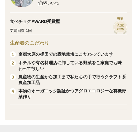
そこで、食べやすくジャムに加工しました。
65いいね
大切な成分を逃さないように工夫を重ねた工法で、1本1
本手作りしているクラフト系ジャムです。
野菜
食べチョクAWARD受賞歴
受賞回数 1回
レモン果汁をたっぷり加えることで驚くほどフルーティ
生産者のこだわり
な味わいになりました。そしてもちろんビーツのあの独
特の野菜味もしっかりと残っていて食べ応えあります。
京都大原の棚田での露地栽培にこだわっています
1
ホテルや有名料理店に卸している野菜をご家庭でも味
2
わって欲しい
シンプルに食パンに乗せても美味しいですし、ヨーグル
農産物の生産から加工まで私たちの手で行うクラフト系
3
トにもよく合います。マフィンやクッキー生地に混ぜる
農産加工品
とピンク色になりますよ。
本物のオーガニック認証かつアグロエコロジーな有機野
4
菜作り
貴重なオーガニックビーツをぜひジャムでどうぞ！
＊他商品と同梱ご希望の際には、専用商品を出品させて
いただきますのでからなず購入前にご連絡いただきます