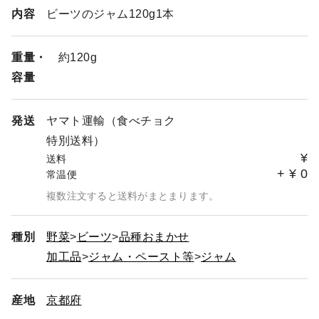
内容
ビーツのジャム120g1本
重量・
約120g
容量
発送
ヤマト運輸（食べチョク
特別送料）
¥
送料
+
¥
0
常温便
複数注文すると送料がまとまります。
種別
野菜
ビーツ
品種おまかせ
加工品
ジャム・ペースト等
ジャム
産地
京都府