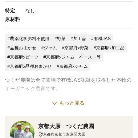
特定
なし
原材料
農薬化学肥料不使用
野菜
加工品
有機JAS
品種おまかせ
ジャム
京都府x野菜
京都府x加工品
京都府xビーツ
京都府xジャム・ペースト等
京都府x品種おまかせ
京都府xジャム
つくだ農園は全て圃場で有機JAS認証を取得した本物の
オーガニック農家です。
もっと見る
私たちの畑でじっくり時間をかけてそだてたビーツ。
ビーツは、高機能栄養野菜として近年大注目を集めてい
ますが、独特の土臭い香りになかなか食材としては馴染
京都大原 つくだ農園
みの薄いのが現状です。
京都府京都市左京区大原