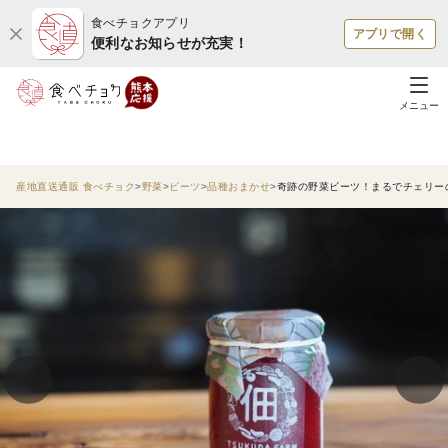
食べチョクアプリ
アプリで開く
便利なお知らせが充実！
メニュー
産地直送通販 食べチョク
野菜
ビーツ
品種おまかせ
奇跡の野菜ビーツ！まるでチェリー