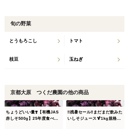
ようお願いいたします。
名称 ビーツジャム
旬の野菜
原材料 有機ビーツ（京都府産）、砂糖、レモン果汁、
ゲル化剤（ペクチン）
とうもろこし
トマト
内容量 120g
賞味期限 製造から360日
枝豆
玉ねぎ
京都大原 つくだ農園の他の商品
ちょうどいい量❣️【有機JAS
‼️残暑セール‼️まだまだ飲みた
赤しそ500g】25年度食べチ
いしそジュース🍹1kg規格限
ョクアワード受賞農家❣️京都
定！【有機JAS赤しそ1kg】