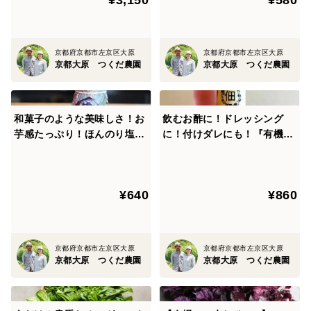
込んでも！サイズ混合でいろ
んな使い方！
京都府京都市左京区大原
京都府京都市左京区大原
京都大原 つくだ農園
京都大原 つくだ農園
和菓子のような美味しさ！お
飲むお酢に！ドレッシング
芋感たっぷり！ほんのり塩味
に！付けダレにも！『有機赤
でパンにピッタリ！【有機紫
しそのお酢』【有機農家の万
芋の塩ジャム120g1個入】
能調味料】2019年料理マスタ
【他のジャムとも同梱可！】
ーズブランド認証取得【同梱
¥640
¥860
可】
京都府京都市左京区大原
京都府京都市左京区大原
京都大原 つくだ農園
京都大原 つくだ農園