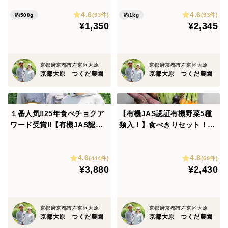
大原貴重な原種の京都産有機
京都大原産🌿貴重な原種の有
4.6
4.6
ちりめん赤しそ！梅干しやジ
機ちりめん赤しそ！たっぷり
(93件)
(93件)
約500g
約1kg
¥1,350
¥2,345
ュースに最適！しそジュース
１kg（枝付）しそジュースレ
レシピ付き！
シピ付！2kgまで同梱可！
京都府京都市左京区大原
京都府京都市左京区大原
京都大原 つくだ農園
京都大原 つくだ農園
１番人気‼️25年食べチョクア
【有機JAS認証有機野菜5種
ワード受賞‼️【有機JAS認証
類入！】食べきりセット！単
有機野菜10品入り】京野菜か
身者、お試しなどお気軽に！
ら珍しい野菜まで！京都の棚
有機野菜お試しSサイズセッ
4.6
4.8
田大原で心を込めて大切に露
ト【必ず５種類】いつでも旬
(444件)
(69件)
¥3,880
¥2,430
地栽培された大地の恵みたっ
の味をお気軽に！
ぷり！有機野菜が必ず10品入
り！
京都府京都市左京区大原
京都府京都市左京区大原
京都大原 つくだ農園
京都大原 つくだ農園