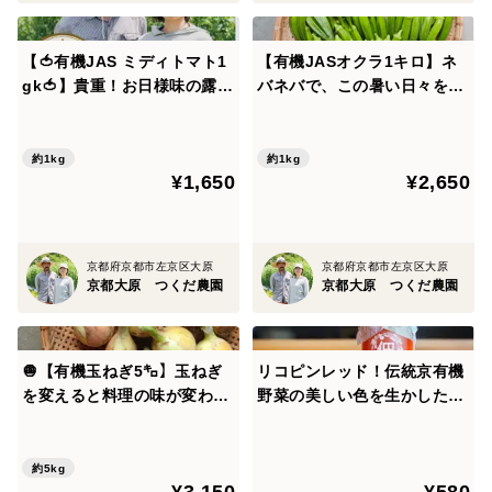
【🍅有機JAS ミディトマト1
【有機JASオクラ1キロ】ネ
gk🍅】貴重！お日様味の露地
バネバで、この暑い日々を乗
ミディトマト！今年は大変良
り切る！有機オクラたっぷ
い出来！フルーツトマト品種
り！生でも美味しい！甘みの
の美味しさを感じてくださ
あるオクラをたっぷり食べよ
約1kg
約1kg
¥1,650
¥2,650
い！露地栽培なので雨や台風
う❣️
で急になくなるかも⁈お見逃
しなく！
京都府京都市左京区大原
京都府京都市左京区大原
京都大原 つくだ農園
京都大原 つくだ農園
🧅【有機玉ねぎ5㌔】玉ねぎ
リコピンレッド！伝統京有機
を変えると料理の味が変わる
野菜の美しい色を生かした金
🧅食べチョクアワード受賞農
時人参のジャム【同梱可】
家の作るシャッキシャキ！甘
味がしっかりある本当に美味
約5kg
¥3,150
¥580
しい玉ねぎ！サラダでも、煮