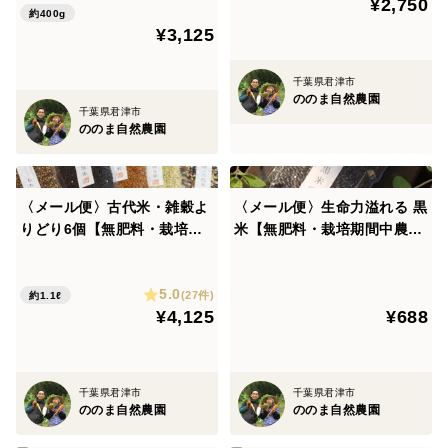
¥2,750
約400g
10月末頃までが最も食べ頃の時期になります。
¥3,125
11月に入ると豆が熟してきてやや黄色っぽく硬めになっ
てきます。大豆に近づいてきます。ご了承ください。
千葉県君津市
ののま自然農園
千葉県君津市
ののま自然農園
〈メール便〉古代米・雑穀よ
〈メール便〉生命力溢れる 黒
りどり6個【無肥料・栽培期
米【無肥料・栽培期間中農薬
間中農薬不使用 自然栽培 天
不使用 自然栽培 天日干し】
日干し】
5.0
(27件)
約1.1ℓ
¥4,125
¥688
千葉県君津市
千葉県君津市
ののま自然農園
ののま自然農園