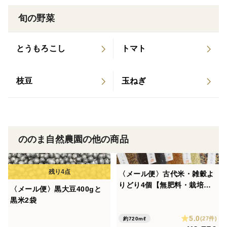
その在来枝豆から種を採って、ののま自然農園で独自に
旬の野菜
選抜育成したものがこちらの商品となります。強い甘み
と香りの良さが特徴です。
とうもろこし
トマト
秋の夜長のビールのお供に。飲まない方はそのままもり
もりと。手が止まらなくなる枝豆です。
枝豆
玉ねぎ
《枝豆のおいしい茹で方》
①枝豆の先端（茎につながる部分）を少し切り落す。
②茹でる水に対して4%の塩を用意し、半量で枝豆を塩
ののま自然農園の他の商品
揉みする。
③水に塩を入れて沸かし、沸騰たら枝豆を塩ごと入れ、
2〜4分茹でる。
〈メール便〉古代米・雑穀よ
④茹でたてを食べる！
りどり4個【無肥料・栽培期
〈メール便〉黒大豆400gと
茹でた枝豆は冷凍保存もできます。
間中農薬不使用 自然栽培 天
黒米2袋
日干し】
5.0
(27件)
約720mℓ
《備考》