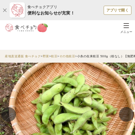
食べチョクアプリ
アプリで開く
便利なお知らせが充実！
メニュー
産地直送通販 食べチョク
野菜
枝豆
その他枝豆
小糸の在来枝豆 500g（枝なし）【無