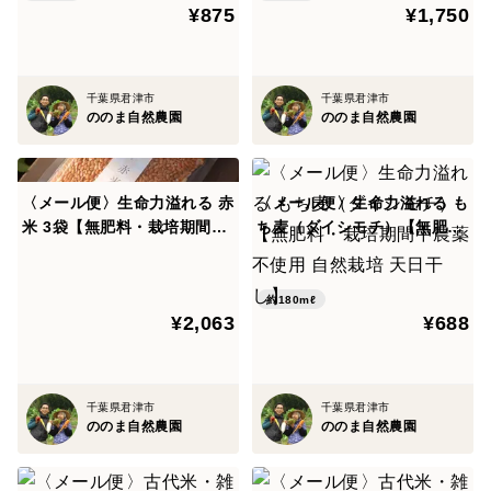
¥875
¥1,750
千葉県君津市
千葉県君津市
ののま自然農園
ののま自然農園
〈メール便〉生命力溢れる 赤
〈メール便〉生命力溢れる も
米 3袋【無肥料・栽培期間中
ち麦（ダイシモチ）【無肥
農薬不使用 自然栽培 天日干
料・栽培期間中農薬不使用 自
し】
然栽培 天日干し】
約180mℓ
¥2,063
¥688
千葉県君津市
千葉県君津市
ののま自然農園
ののま自然農園