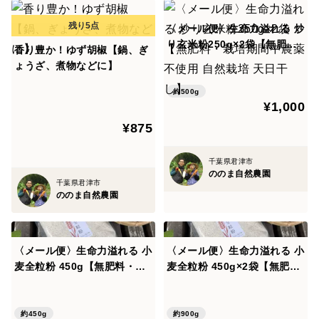
〈メール便〉生命力溢れる 炒
り玄米粉250g×2袋【無肥
香り豊か！ゆず胡椒【鍋、ぎ
料・栽培期間中農薬不使用 自
ょうざ、煮物などに】
然栽培 天日干し】
約500g
¥1,000
¥875
千葉県君津市
ののま自然農園
千葉県君津市
ののま自然農園
〈メール便〉生命力溢れる 小
〈メール便〉生命力溢れる 小
麦全粒粉 450g【無肥料・栽
麦全粒粉 450g×2袋【無肥
培期間中農薬不使用 自然栽培
料・栽培期間中農薬不使用 自
天日干し】
然栽培 天日干し】
約450g
約900g