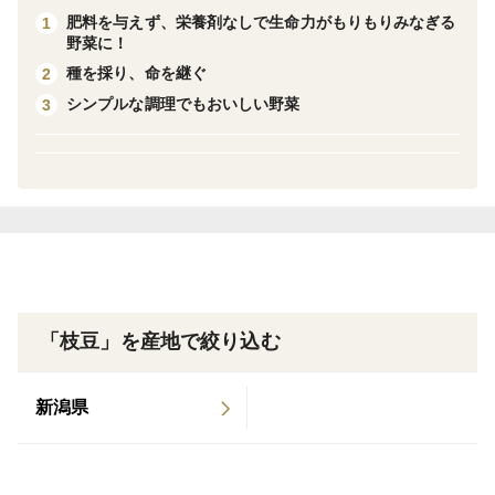
肥料を与えず、栄養剤なしで生命力がもりもりみなぎる
1
《枝豆の本当の旬は、秋》
野菜に！
枝豆といえば夏。
種を採り、命を継ぐ
2
そんなイメージがありますが、本当は「枝豆の旬は秋」
シンプルな調理でもおいしい野菜
3
なのです。
夏に食べる枝豆は、ビールに枝豆が合うことを発見した
誰かが、早く収穫できるように品種改変を行っていった
ものだとか。
それゆえに、地域の在来の枝豆で夏に穫れるものはあり
ません。（知る限りでは、です。もし夏に穫れる在来枝
豆がありましたらご一報くださいませ。）
「枝豆」を産地で絞り込む
《幻の枝豆（大豆）と言われる在来枝豆》
ここ千葉県君津市、小糸地区においても、昔から育てら
新潟県
れてきたおいしい枝豆（大豆）があります。
（枝豆は大豆を若穫りしたものです。ですので枝豆と大
豆は同じ植物です。）