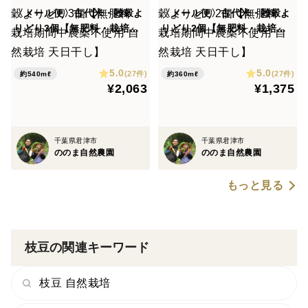
〈メール便〉古代米・雑穀よ
〈メール便〉古代米・雑穀よ
りどり3個【無肥料・栽培期
りどり2個【無肥料・栽培期
間中農薬不使用 自然栽培 天
間中農薬不使用 自然栽培 天
日干し】
日干し】
5.0
5.0
(27件)
(27件)
約540mℓ
約360mℓ
¥2,063
¥1,375
千葉県君津市
千葉県君津市
ののま自然農園
ののま自然農園
もっと見る
枝豆の関連キーワード
枝豆 自然栽培