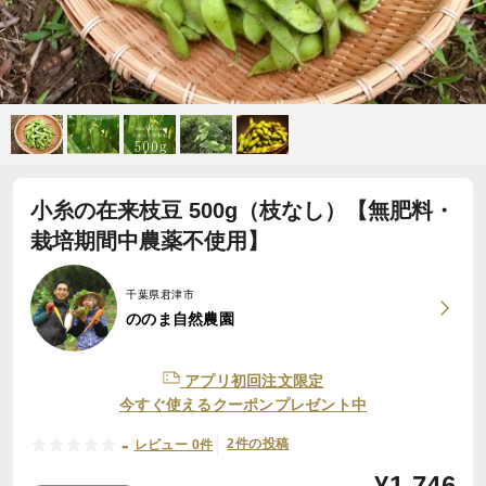
小糸の在来枝豆 500g（枝なし）【無肥料・
栽培期間中農薬不使用】
千葉県君津市
ののま自然農園
アプリ初回注文限定
今すぐ使えるクーポンプレゼント中
-
2件の投稿
レビュー 0件
¥
1,746