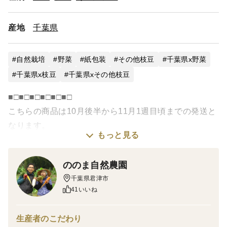
産地
千葉県
自然栽培
野菜
紙包装
その他枝豆
千葉県x野菜
千葉県x枝豆
千葉県xその他枝豆
■□■□■□■□■□■□
こちらの商品は10月後半から11月1週目頃までの発送と
なります。
もっと見る
■□■□■□■□■□■□
ののま自然農園
こちらは枝豆500g（枝無し）です。分量違いの商品
千葉県君津市
（500g,1kg,1.5kg,2kg）がありますのでご注意くださ
41いいね
い。
⭐︎商品画像1枚目が500gです。
生産者のこだわり