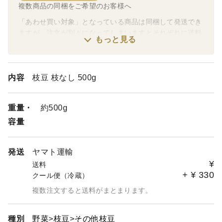
複数商品の同梱をご希望のお客様へ
「あわせ買い対象」となっている商品は同梱して発送でき
ますが、注文が別々になってしまいますとそれぞれに送料
もっと見る
がかかってしまいます。同梱希望の場合は1回の注文にま
とめるようにお願いします。
「あわせ買い対象」以外の商品の同梱は、《ご注文の前
に》お問い合わせください。
内容
枝豆 枝なし 500g
古代米・雑穀よりどり商品をご検討中のお客様へ
重量・
約500g
「もち麦」再販いたしました。
容量
発送
ヤマト運輸
¥
送料
+
¥
330
クール便（冷蔵）
複数注文すると送料がまとまります。
種別
野菜
枝豆
その他枝豆