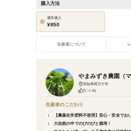
購入方法
通常購入
¥850
生産者について
やまみずき農園（
高知県四万十市
2いいね
生産者のこだわり
【農薬化学肥料不使用】安心・安全でお
1
大自然の中でのびのびと栽培！
2