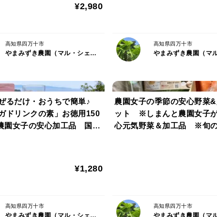
¥2,980
高知県四万十市
高知県四万十市
やまみずき農園（マル・シェリア）
ぜるだけ・おうちで簡単♪
農園女子の季節の安心野菜&
ガドリンクの素」お徳用150
ット ※しまんと農園女子
 農園女子の安心加工品 国産
心元気野菜＆加工品 ※旬
※クリックポスト発送
工品のリクエスト可能です♪
にどうぞ＾＾
¥1,280
高知県四万十市
高知県四万十市
やまみずき農園（マル・シェリア）