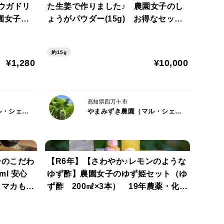
ウガドリ
た生姜で作りました♪ 農園女子のし
園女子の
ょうがパウダー(15g) お得なセット1
2袋 少量でもパンチがあります！
※クリックポスト発送
約15g
¥1,280
¥10,000
高知県四万十市
やまみずき農園（マル・シェリア）
やまみずき農園（マル・シェリア）
子のこだわ
【R6年】【さわやか♪レモンのような
安心
ゆず酢】農園女子のゆず姫セット（ゆ
、マカもブ
ず酢 200㎖×3本） 19年農薬・化学
肥料不使用 無添加 100％果汁