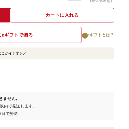
（税込/送料別）
カートに入れる
にeギフトで贈る
eギフトとは？
ここがイチオシ／
きません。
日以内で発送します。
3日で発送