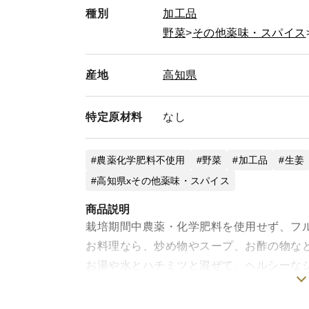
種別
加工品
野菜
その他薬味・スパイス
産地
高知県
特定
原材料
なし
農薬化学肥料不使用
野菜
加工品
生姜
高知県xその他薬味・スパイス
商品説明
栽培期間中農薬・化学肥料を使用せず、フ
お料理なら、炒め物やスープ、お酢の物な
お湯や水とハチミツと混ぜて、ヘルシーな
スイーツもおすすめ。
お手軽、冷凍保存もできるパウダーをご活