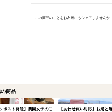
からだをポカポカ温めるしょうがは、温活
この商品のことをお友達にもシェアしませんか
＜味＞
程よい辛み、不思議にほんのり甘みがあり
＜栽培のこだわり＞
栽培期間中は農薬.化学肥料不使用。
特殊セラミックを透過した活性水と自社製
す。
＜産地の特徴＞
四万十川と太平洋が出会う岬にある農園で
他の商品
クポスト発送】農園女子のこ
【あわせ買い対応】お湯と