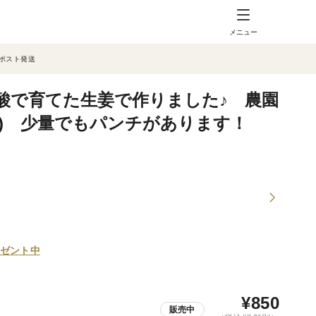
メニュー
ポスト発送
酸で育てた生姜で作りました♪ 農園
5g) 少量でもパンチがあります！
）
ゼント中
¥
850
販売中