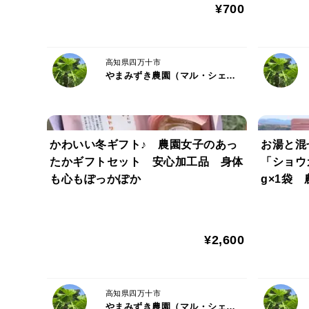
¥700
高知県四万十市
やまみずき農園（マル・シェリア）
かわいい冬ギフト♪ 農園女子のあっ
お湯と混
たかギフトセット 安心加工品 身体
「ショウ
も心もぽっかぽか
g×1袋
材料 
¥2,600
高知県四万十市
やまみずき農園（マル・シェリア）