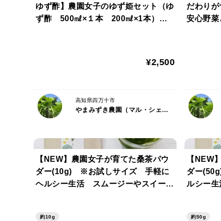
ゆず酢】農園女子のゆず姫セット（ゆ
だわりが
ず酢 500㎖×１本 200㎖×1本） 1
安心野菜
9年以上農薬・化学肥料不使用 無添
もブレン
加 100％果汁
¥2,500
高知県四万十市
やまみずき農園（マル・シェリア）
【NEW】農園女子が育てた桑茶パウ
【NEW
ダー(10g) ※お試しサイズ 手軽に
ダー(5
ヘルシー生活 スムージーやスイー
ルシー生
ツ、牛乳や豆乳に混ぜたドリンクがお
牛乳や豆
すすめ♪ ※クリックポスト発送（時
め♪
約10g
約50g
間指定不可）