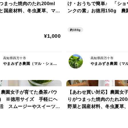
つまった焼肉のたれ200ml
け・おうちで簡単♪ 「ショ
と国産材料、冬虫夏草、マカ
ンクの素」お徳用150g 農
ドしたパワフル調味料
加工品 国産材料
約150g
¥1,000
高知県四万十市
高知県四万十市
やまみずき農園（マル・シェリア）
】農園女子が育てた桑茶パウ
【あわせ買い対応】農園女
0g) ※徳用サイズ 手軽にヘ
りがつまった焼肉のたれ200ml 
活 スムージーやスイーツ、
野菜と国産材料、冬虫夏草
乳に混ぜたドリンクがおすす
レンドしたパワフル調味料