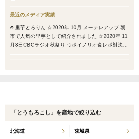
性やおいしさを大切に育てています。
最近のメディア実績
ひと粒ひと粒に広がる濃厚な甘み、後味まで続く旨み、
🌱里芋とろりん ☆2020年 10月 メーテレアップ 朝
そしてみずみずしい食感。収穫したその日に発送するこ
市で人気の里芋として紹介されました ☆2020年 11
とで、畑で味わうような新鮮なおいしさをそのままお届
月8日CBCラジオ秋祭り つボイノリオ食レポ対決で
けします。
紹介されました ☆2021 年 9月 メーテレドデスカ 濱
田隼の旬感メシ とろける里芋とろりん紹介 🍠あま
私たちは収穫量を増やすことよりも、「本当においし
イモん金時(さつまいも) ☆2022年 10月 CBCテレビ
い」と感じていただける品質を大切に、一株一株心を込
「チャント」さつまいも農家直伝の食べ方で紹介さ
めて育てています。
れました 🥕 にんじん ☆ 2022年 NHK まるっと で
紹介されました 🌽ヤングコーン ☆ 2020年 上沼恵
毎年、収穫前に完売となることも多いため、ご希望の方
美子のおしゃべりクッキング内にてはらぺこ畑のヤ
はぜひお早めにご予約ください。
「とうもろこし」を産地で絞り込む
ングコーンを使用して頂きました 🌽とうもろこし
【ドルチェドリーム】 2025.8.1 中京テレビ [PS純
北海道
茨城県
金] 予約1年待ち?!とうもろこしで紹介 【味来PREM
来年も皆さまに「また食べたい」と思っていただけると