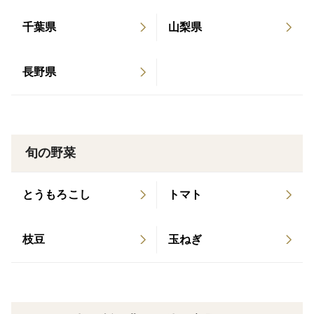
IUM】 2025.8.7 BS朝日 【家呑み華大】にて紹介さ
うもろこしをお届けできるよう、大切に育ててまいりま
れます
す。
千葉県
山梨県
皆さまのご予約を心よりお待ちしております。
長野県
〜・〜・〜・〜・〜・〜・〜・〜・〜・〜・
旬の野菜
【 秒で売り切れるトウモロコシ‼️ 】
とうもろこし
トマト
昨年、地元の産地市場で出品待ちされるほど大人気だっ
たはらぺこ畑のお嬢様ことドルチェドリーム！
枝豆
玉ねぎ
黄色と白のバイカラーで、とにかく1粒1粒が甘く、生で
かじっても茹でてもその甘さは変わりません。