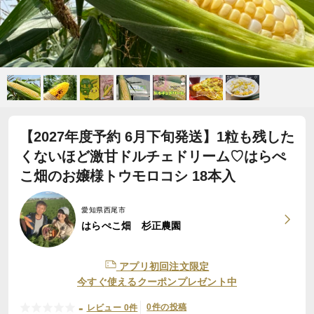
【2027年度予約 6月下旬発送】1粒も残した
くないほど激甘ドルチェドリーム♡はらぺ
こ畑のお嬢様トウモロコシ 18本入
愛知県西尾市
はらぺこ畑 杉正農園
アプリ初回注文限定
今すぐ使えるクーポンプレゼント中
-
0件の投稿
レビュー 0件