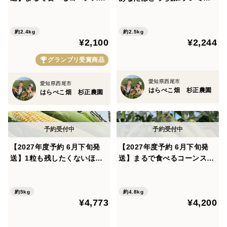
愛知県西尾市のはらぺこ畑 杉正農園の杉浦正人です。
プ！はらぺこ畑のご褒美【プ
ム味来vsドルチェドリーム楽
当農園では砂地の特性を活かし里芋、さつまいも、人
レミアム味来】6本入り
しい食べ比べセット 6本入
参、とうもろこしを栽培しています。
約2.4kg
約2.5kg
¥2,100
¥2,244
グランプリ受賞商品
▼商品概要
一皮剥けば輝くように美しく、ぎっしり詰まった黄金の
愛知県西尾市
愛知県西尾市
粒がお楽しみいただけます。
はらぺこ畑 杉正農園
はらぺこ畑 杉正農園
一粒一粒が程よく柔らかくお子様からご年配の方にも楽
しんで頂けます。
▼品種・味の特徴・食べ方
【2027年度予約 6月下旬発
【2027年度予約 6月下旬発
送】1粒も残したくないほど
送】まるで食べるコーンスー
【品種】
激甘ドルチェドリーム♡はら
プ！はらぺこ畑のご褒美【プ
ドルチェドリーム
ぺこ畑のお嬢様トウモロコシ
レミアム味来】12本入り
12本入
約5kg
約4.8kg
¥4,773
¥4,200
【味の特徴】
甘くてみずみずしい