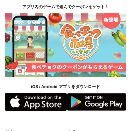
時々、箸でひっくり返してムラなく茹であげて下さい
アプリ内のゲームで遊んでクーポンをゲット！
▼栽培/生産方法、こだわり
【産地の特徴】
畑のすぐ近くに矢作川がながれており、キレイな水と近
くの海からは天然のミネラル成分を吸収でき「ミネラル
豊富な野菜」を作ることができます！
また、砂地のため根の張りが良くスクスク成長でき、大
きく柔らかか育ちます。
iOS / Android アプリをダウンロード
【はらぺこ畑の栽培のこだわり】
①当農園はアミノ酸を多く含んだ肥料を使っています。
植物に酵素を与えて代謝をUPさせる、独自の栽培方法
で甘みが強くトウモロコシ本来の味を楽しめる栽培をし