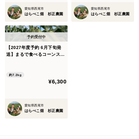
程よく柔らかい
愛知県西尾市
愛知県西尾市
女性に大人気
はらぺこ畑 杉正農園
はらぺこ畑 杉正農園
【調理方法】
☆少量なら電子レンジがオススメ！
①トウモロコシの皮と髭を剥く
【2027年度予約 6月下旬発
送】まるで食べるコーンスー
②塩を軽くふってラップを巻き、500Wで5分
プ！はらぺこ畑のご褒美【味
（加熱が足りない時はお好みで少し長めにチンしてく
来】18本入り
ださい！）
約7.2kg
¥6,300
☆茹でる場合
①水から茹でる→ジューシーな茹であがり
愛知県西尾市
水の状態からトウモロコシを入れて加熱、沸騰したら
はらぺこ畑 杉正農園
3分間茹でる（5分以上は茹でません）
②お湯から茹でる→シャキシャキ食感が楽しめます
加熱時間は3〜5分（5分以上は茹でません）