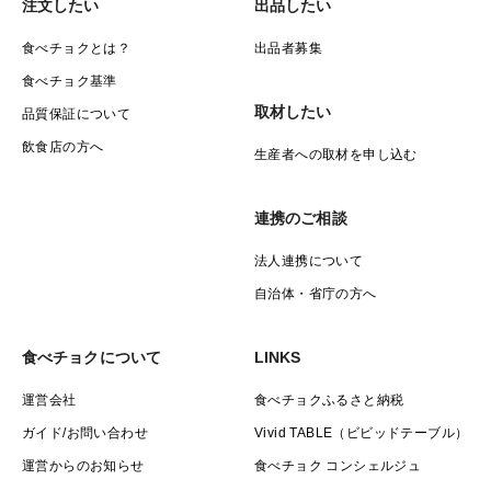
注文したい
出品したい
ています
②有機石灰の牡蠣ガラを混ぜ込むことによってトウモロ
食べチョクとは？
出品者募集
コシ自体の細胞が丈夫になり病害虫や病気の耐性がUP
食べチョク基準
し農薬の使用を30%抑える栽培を心掛けています。
取材したい
品質保証について
③昨年末より『ナノバブル水素水』を導入しておりま
飲食店の方へ
生産者への取材を申し込む
す。トウモロコシでも積極的に取り入れていきます。
連携のご相談
☆トウモロコシは日中の暑い時間帯、水分を蒸発してし
まいみずみずしさと甘みが低下してしまってます。そこ
法人連携について
で当農園では夜の間に水分、甘み、栄養を取り戻し蓄え
自治体・省庁の方へ
た1番トウモロコシの美味しい状態を楽しんで頂くため
に早朝に収穫します。選別後はすぐに冷蔵して、旨味を
食べチョクについて
LINKS
ギュッと閉じ込めた状態でその日のうちに発送します。
運営会社
食べチョクふるさと納税
ガイド/お問い合わせ
Vivid TABLE（ビビッドテーブル）
甘みが強く、はらぺこ畑自慢の「ドルチェドリーム」を
運営からのお知らせ
食べチョク コンシェルジュ
ぜひ一度ご賞味下さい！