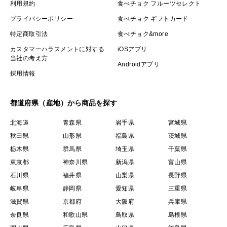
利用規約
食べチョク フルーツセレクト
▼注文に際しての注意点（配送方法や納期指定など）
プライバシーポリシー
食べチョク ギフトカード
トウモロコシはとてもデリケートなためクール便（冷
特定商取引法
食べチョク&more
蔵）での配送となります。鮮度が命のため届きましたら
カスタマーハラスメントに対する
iOSアプリ
当社の考え方
お早めに食べて頂くか、冷蔵、冷凍保存して頂けるよう
Androidアプリ
採用情報
にお願い致します。
都道府県（産地）から商品を探す
保存方法・美味しく食べられる期間
北海道
青森県
岩手県
宮城県
秋田県
山形県
福島県
茨城県
その日のうちが1番美味しい！
栃木県
群馬県
埼玉県
千葉県
【冷蔵方法】
東京都
神奈川県
新潟県
富山県
・皮付きのまま冷蔵庫で保存 2〜3日程度
石川県
福井県
山梨県
長野県
・3〜5分茹でてラップに包んで触れる程度の温度になっ
岐阜県
静岡県
愛知県
三重県
滋賀県
京都府
大阪府
兵庫県
たら冷蔵庫で保存 2〜3日
奈良県
和歌山県
鳥取県
島根県
【冷凍方法】