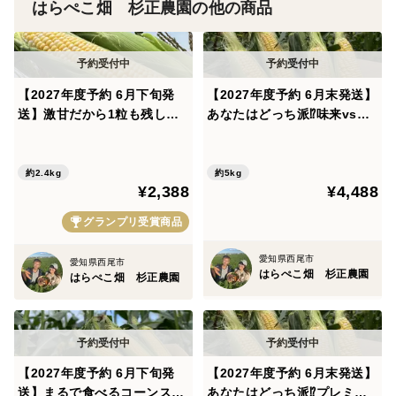
はらぺこ畑 杉正農園の他の商品
そしてお嬢様と呼びたくなるほど綺麗に揃った黄色と白
の輝く粒✨
見た目も味も大満足なドルチェドリームをお楽しみくだ
【2027年度予約 6月下旬発
【2027年度予約 6月末発送】
さい😊
送】激甘だから1粒も残した
あなたはどっち派⁉️味来vsド
くないっ！ドルチェドリーム
ルチェドリーム楽しい食べ比
♡はらぺこ畑のお嬢様トウモ
べセット 12本入
※ひとつひとつ丁寧に確認しておりますが、すべてを剥
ロコシ 6本入
約2.4kg
約5kg
いての確認はできません。自然のもののため、まれに虫
¥2,388
¥4,488
が付いていたり、一部に乾燥している部分がある場合が
グランプリ受賞商品
ございます。
今年も暑さが厳しくなる予想ですので、お届け後はすぐ
愛知県西尾市
愛知県西尾市
はらぺこ畑 杉正農園
はらぺこ畑 杉正農園
に冷蔵庫で保存し、美味しいうちにお召し上がりくださ
い。お気に入りいただけたら嬉しいです。
【2027年度予約 6月下旬発
【2027年度予約 6月末発送】
▼自己紹介
送】まるで食べるコーンスー
あなたはどっち派⁉️プレミア