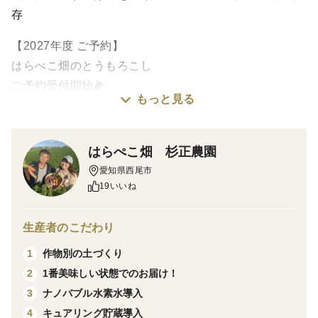
存
【2027年度 ご予約】
はらぺこ畑のとうもろこし
ご予約受付開始🌽
もっと見る
こちらは2027年6月下旬発送予定のとうもろこしのご予
約ページです。
はらぺこ畑 杉正農園
愛知県西尾市
おかげさまで大変多くのご注文をいただいており、現
19いいね
在、通常販売は一時停止しております。
生産者のこだわり
そのため、確実にお届けできるよう、来年度分のご予約
作物別の土づくり
1
を開始いたしました。
1番美味しい状態でのお届け！
2
ナノバブル水素水導入
3
はらぺこ畑のとうもろこしは、それぞれの品種が持つ個
キュアリング貯蔵導入
4