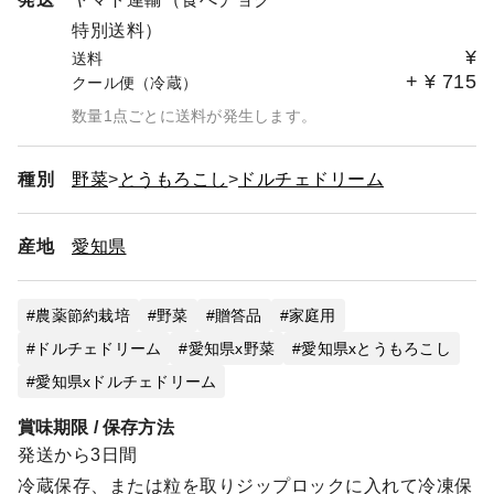
特別送料）
¥
送料
+
¥
715
クール便（冷蔵）
数量1点ごとに送料が発生します。
種別
野菜
とうもろこし
ドルチェドリーム
産地
愛知県
農薬節約栽培
野菜
贈答品
家庭用
ドルチェドリーム
愛知県x野菜
愛知県xとうもろこし
愛知県xドルチェドリーム
賞味期限 / 保存方法
発送から3日間
冷蔵保存、または粒を取りジップロックに入れて冷凍保