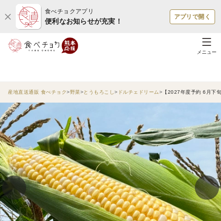
食べチョクアプリ
アプリで開く
便利なお知らせが充実！
メニュー
産地直送通販 食べチョク
野菜
とうもろこし
ドルチェドリーム
【2027年度予約 6月