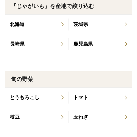
ります。
「じゃがいも」を産地で絞り込む
・フライドポテト・ガレット：外はカリッ、中はしっと
りで相性抜群。
北海道
茨城県
皮の紫色が料理のアクセントになり、食卓が華やかにな
長崎県
鹿児島県
ります。
📦 保存方法
・風通しの良い涼しい場所（10〜15℃）で保管してく
ださい。
旬の野菜
・冷蔵庫の野菜室でも保存できますが、低温で甘みが強
くなる場合があります。
とうもろこし
トマト
・光が当たると緑化するため、新聞紙などで包んで暗所
に置いてください。
枝豆
玉ねぎ
・届いたら早めに開封し、湿気がこもらないようにして
ください。