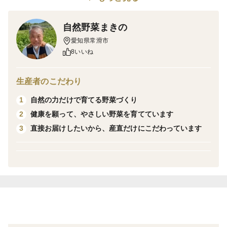
じゃがいもです。
自然野菜まきの
🌱 こだわりポイント
愛知県常滑市
・粘土質の圃場でじっくり育て、旨みと甘みがしっかり
8いいね
乗った状態で収穫しています。
・自然の力を大切にし、できるだけシンプルな栽培管理
生産者のこだわり
で育てています。栽培期間中、農薬・肥料ともに使用し
自然の力だけで育てる野菜づくり
1
ておりません。
健康を願って、やさしい野菜を育てています
2
・鮮度保持のため、洗わずに土付きのままお届けします
直接お届けしたいから、産直だけにこだわっています
3
（粘土質のため土がやや残る場合があります）。
🍳 おすすめの食べ方
・じゃがバター：ホクホク感と濃い甘みが際立ちます。
・ポテトサラダ：黄色い果肉が鮮やかで、しっとりした
食感に。
・煮物・カレー：煮崩れしにくく、旨みがスープに広が