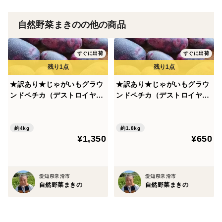
📝 ご確認ください
自然野菜まきのの他の商品
・粘土質の圃場で育てているため、土がややこびり付く
場合があります。品質には問題ありません。
すぐに出荷
すぐに出荷
・形や大きさに多少のばらつきがあります。自然のもの
としてご理解ください。
★訳あり★じゃがいもグラウ
★訳あり★じゃがいもグラウ
・これからの季節は輸送中のトラック内が高温になるた
ンドペチカ（デストロイヤ
ンドペチカ（デストロイヤ
めクール便で発送し、鮮度を保った状態でお届けしま
ー）ご家庭用 4.0kg【クール
ー）ご家庭用 1.8kg【クール
す。
便】【栽培期間中、農薬・肥
便】【栽培期間中、農薬・肥
料不使用】
料不使用】
約4kg
約1.8kg
¥1,350
¥650
愛知県常滑市
愛知県常滑市
自然野菜まきの
自然野菜まきの