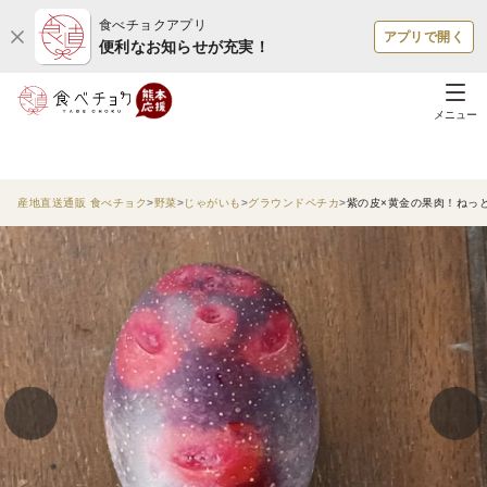
食べチョクアプリ
アプリで開く
便利なお知らせが充実！
メニュー
産地直送通販 食べチョク
野菜
じゃがいも
グラウンドペチカ
紫の皮×黄金の果肉！ねっ