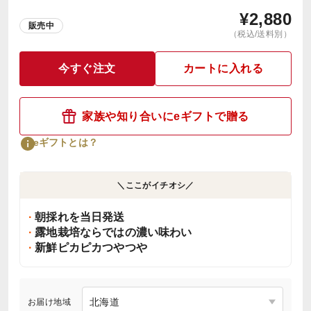
¥
2,880
販売中
（税込/送料別）
今すぐ注文
カートに入れる
家族や知り合いにeギフトで贈る
eギフトとは？
＼ここがイチオシ／
朝採れを当日発送
露地栽培ならではの濃い味わい
新鮮ピカピカつやつや
お届け地域