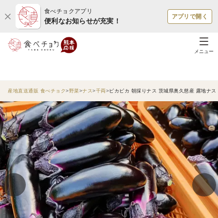
食べチョクアプリ
アプリで開く
便利なお知らせが充実！
メニュー
産地直送通販 食べチョク
野菜
ナス
千両
ピカピカ 朝採りナス 茨城県奥久慈産 露地ナス