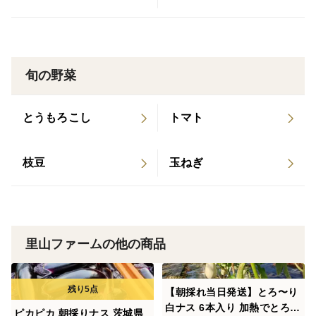
露地栽培ならではの濃い味わい
一つひとつ丁寧に選別してお届けします
私たち夫婦が茨城県常陸大宮市で、一つひとつ愛情を込
旬の野菜
めて育てています。採れたての美味しさを皆さまの食卓
へお届けします。ぜひご賞味ください。
とうもろこし
トマト
＊新鮮な状態でお届けしたいので茨城県から翌日配送地
域のみの販売とさせていただきます。
枝豆
玉ねぎ
＊ご注文から１～２日で発送します。発送日は指定でき
ませんが配達時間は指定できます。
里山ファームの他の商品
【朝採れ当日発送】とろ〜り
白ナス 6本入り 加熱でとろけ
ピカピカ 朝採りナス 茨城県