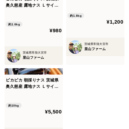
る食感 茨城県産 露地栽培
奥久慈産 露地ナス Ｌサイズ
16本 朝収穫当日発送（常温
約1.8kg
便）
¥1,200
約1.6kg
¥980
茨城県常陸大宮市
里山ファーム
茨城県常陸大宮市
里山ファーム
ピカピカ 朝採りナス 茨城県
奥久慈産 露地ナス Ｌサイズ
100本 朝収穫当日発送（常温
便）
約10kg
¥5,500