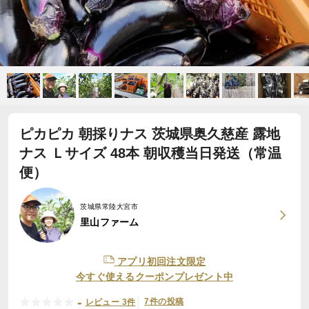
ピカピカ 朝採りナス 茨城県奥久慈産 露地
ナス Ｌサイズ 48本 朝収穫当日発送（常温
便）
茨城県常陸大宮市
里山ファーム
アプリ初回注文限定
今すぐ使えるクーポンプレゼント中
-
7件の投稿
レビュー 3件