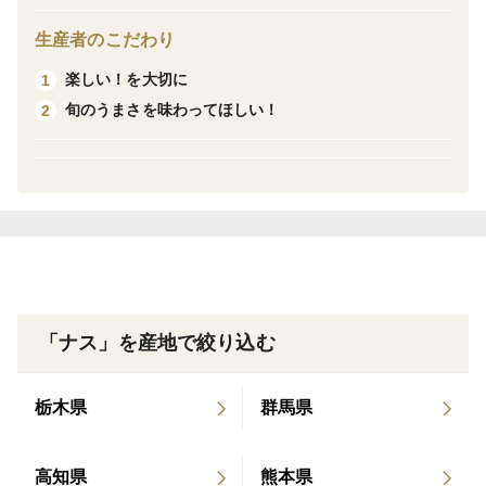
みずみずしく、やわらかな果肉と、なす本来の甘みをぜ
ひお楽しみください。
生産者のこだわり
楽しい！を大切に
1
1本あたり100～130gのLサイズで、使いやすい大きさで
旬のうまさを味わってほしい！
2
す。
焼きなす、揚げびたし、麻婆なす、天ぷらなど、さまざ
まなお料理におすすめです。
＊商品内容
茨城県奥久慈産 なす（露地栽培）
Lサイズ（1本100～130g）
48本入り
「ナス」を産地で絞り込む
4本入り×12袋でお届け
栃木県
群馬県
＊こだわり
朝採れを当日発送
高知県
熊本県