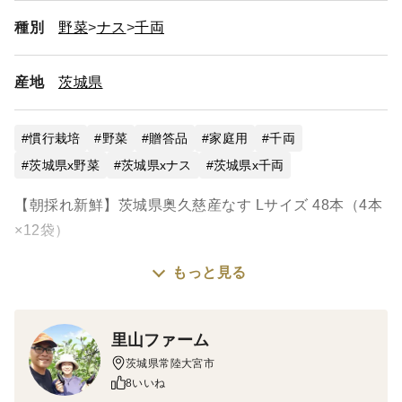
種別
野菜
ナス
千両
産地
茨城県
慣行栽培
野菜
贈答品
家庭用
千両
茨城県x野菜
茨城県xナス
茨城県x千両
【朝採れ新鮮】茨城県奥久慈産なす Lサイズ 48本（4本
×12袋）
もっと見る
茨城県奥久慈地方の豊かな自然の中で育てた、露地栽培
のなすです。
里山ファーム
朝一番に収穫した新鮮ななすを、その日のうちに発送い
茨城県常陸大宮市
たします。
8いいね