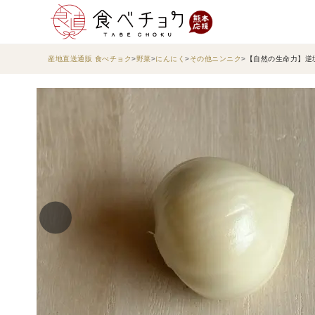
産地直送通販 食べチョク
野菜
にんにく
その他ニンニク
【自然の生命力】逆