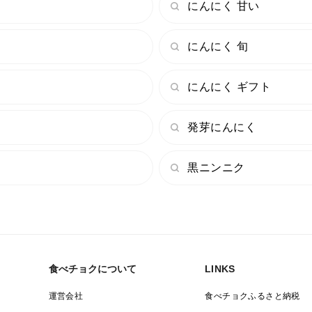
にんにく 甘い
る「北海道・沖縄・離島」エリアへの常温
が非常に高いため、大変恐縮ですがご注文
にんにく 旬
合は、キャンセル処理をさせていただく場
産地の特徴
にんにく ギフト
周りをぐるりと住宅に挟まれた、街なかの
発芽にんにく
大自然の真ん中ではありませんが、だから
球一球に100%の愛情と目を配って育てる
黒ニンニク
強く育ったニンニクです。
品種の特徴
最高級品種として名高い「青森ホワイト六
さらに、前年に収穫した自慢のニンニクか
食べチョクについて
LINKS
た、この畑だけの特別でタフな純血種です
が豊富な証拠になります！
運営会社
食べチョクふるさと納税