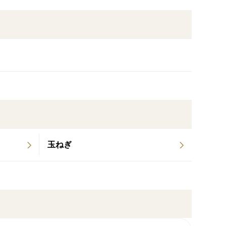
の美しい「住み分け」の話）
を1ミリも使わず、植物本来の生命力（ファイトケミカ
の跡がついていることがございます。実は虫たちは人
なく、役割を終えた外側の古い葉を優先して食べ、土
。
くれるからこそ、植物にスイッチが入り、濃厚な旨味
ができます。自然農法の特性をご理解いただき、ノー
、ご購入をお願いいたします。綺麗なだけの嘘のデー
玉ねぎ
届けします。
客様へ】
繊細な生鮮野菜です。発送から到着までに2日以上かか