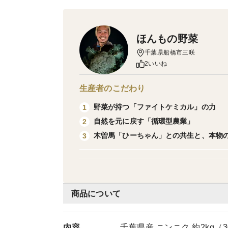
ほんもの野菜
千葉県船橋市三咲
2いいね
生産者のこだわり
野菜が持つ「ファイトケミカル」の力
1
自然を元に戻す「循環型農業」
2
木曽馬「ひーちゃん」との共生と、本物
3
商品について
内容
千葉県産 ニンニク 約2kg（3