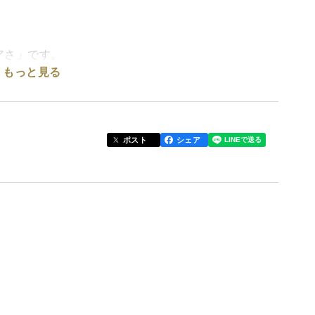
アさ」です。
もっと見る
口に残るしつこい匂いや、熱を入れたときのねちゃね
せん。
クホクと瑞々しく、後味は驚くほどすっきりと澄んで
しっかりと与えてくれる、ほんもの野菜だけの「上品
ポスト
シェア
い。
イトケミカルの力を信じる」その強い想いだけで、こ
試練に見舞われました。しかし私は農薬を使いません
この逆境と戦い抜く姿を見守りたかったからです。結
になりましたが、土の中の可食部には一切影響ありま