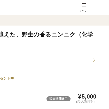
メニュー
越えた、野生の香るニンニク（化学
ゼント中
¥
5,000
販売期間終了
（税込/送料別）