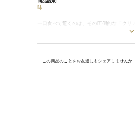
商品説明
味
一口食べて驚くのは、その圧倒的な「クリ
市販のニンニクにありがちな、いつまでも
ちゃした食感といったノイズが一切ありま
大地の力だけで育ったからこそ、食感はホ
います。それでいて、料理にコクと深みを
この商品のことをお友達にもシェアしませんか
でクリアな味わい」をぜひ体感してくださ
栽培・生産のこだわり
「農薬に頼らず、植物が自ら生み出すファ
のニンニクを育て上げました。
実は栽培の後半に「さび病」という自然の
でした。ニンニクが自らの免疫力だけで、
果として葉は傷つきサイズは小さく不揃い