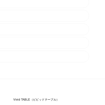
輸送は、配送中の品質劣化（傷み・カビ等）のリスク
をご遠慮いただいております。万が一ご注文された場
合がございますので、予めご了承ください。
小さな畑です。
こそ、毎日朝から晩まで1キロのノイズも見逃さず、一
ことができました。都会のオアシスのような土壌で、力
片」です。
ら自ら「種」を選別し、命を繋いで大切に育て上げ
。そして、紫がかってます！これは、アントシアニン
Vivid TABLE（ビビッドテーブル）