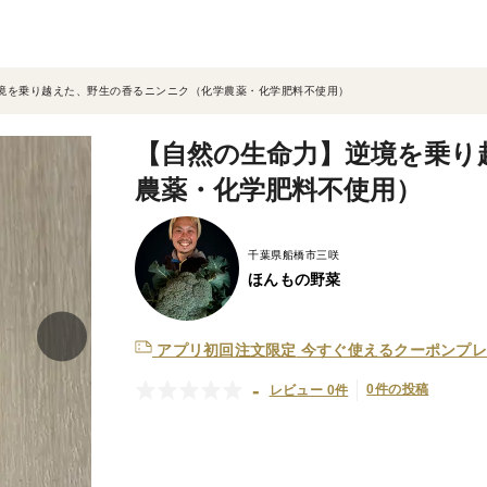
境を乗り越えた、野生の香るニンニク（化学農薬・化学肥料不使用）
【自然の生命力】逆境を乗り
農薬・化学肥料不使用）
千葉県船橋市三咲
ほんもの野菜
アプリ初回注文限定
今すぐ使えるクーポンプレ
-
0件の投稿
レビュー 0件