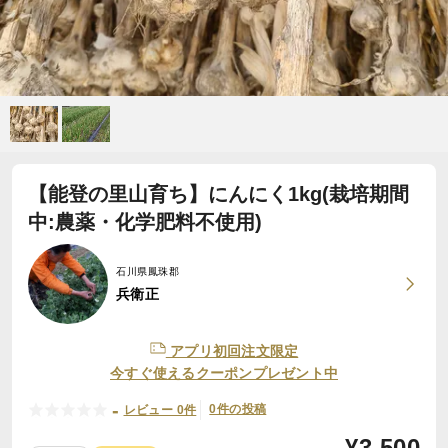
【能登の里山育ち】にんにく1kg(栽培期間
中:農薬・化学肥料不使用)
石川県鳳珠郡
兵衛正
アプリ初回注文限定
今すぐ使えるクーポンプレゼント中
-
0件の投稿
レビュー 0件
¥
3,500