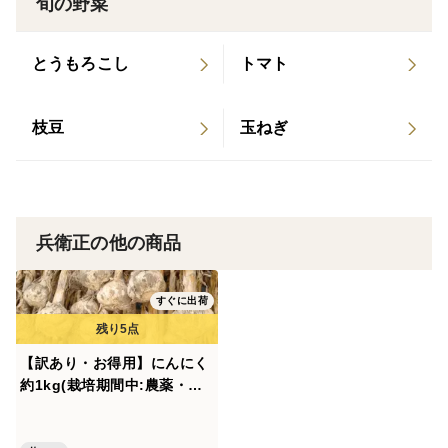
1片ずつにバラして冷凍用保存袋にいれての冷凍保存も
旬の野菜
できます。
とうもろこし
トマト
枝豆
玉ねぎ
兵衛正の他の商品
すぐに出荷
【訳あり・お得用】にんにく
約1kg(栽培期間中:農薬・化
学肥料不使用)