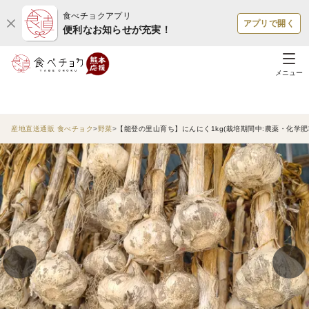
食べチョクアプリ
アプリで開く
便利なお知らせが充実！
メニュー
産地直送通販 食べチョク
野菜
【能登の里山育ち】にんにく1kg(栽培期間中:農薬・化学肥