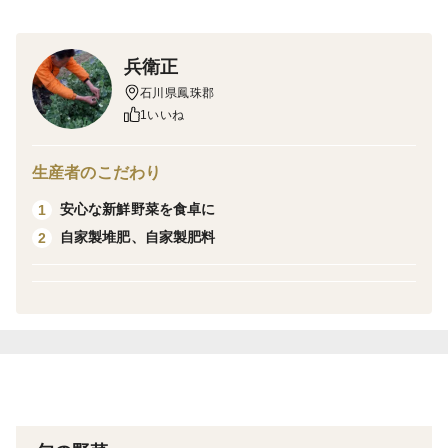
豊かな山々と清らかな水に囲まれた地で一玉一玉、大切
に育てた「にんにく」です。
栽培期間中:農薬・化学肥料不使用
兵衛正
石川県鳳珠郡
【おすすめの食べ方】
1いいね
■丸ごとホイル焼き
オリーブオイルと塩をふってホイル焼きに。
生産者のこだわり
安心な新鮮野菜を食卓に
1
■にんにくチップ・素揚げ
自家製堆肥、自家製肥料
2
カリっと揚げて、ステーキやサラダのトッピングに。
■いつものお料理に
ペペロンチーノや餃子、炒めものに加えるだけで料理の
コクがぐっと深まります。
※食べきれない場合は、お好みでみじん切りや薄切り、