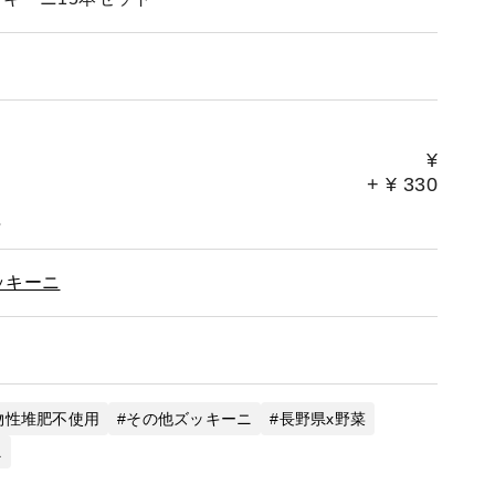
¥
+
¥
330
。
ッキーニ
物性堆肥不使用
その他ズッキーニ
長野県x野菜
ニ