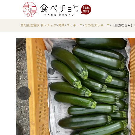
産地直送通販 食べチョク
野菜
ズッキーニ
その他ズッキーニ
【自然な旨み】オ