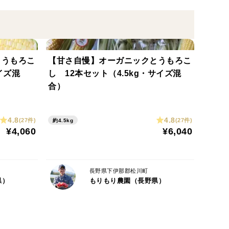
んでいます。
ル級の山々に挟まれた自然豊かな地域で、天竜川に沿っ
とうもろこ
【甘さ自慢】オーガニックとうもろこ
が厳しく、日照時間は日本有数の長さ。この寒暖差に
イズ混
し 12本セット（4.5kg・サイズ混
合）
くるアルプスの雪解け水を使っています。野菜の美味
もり農園の野菜たちは、自然豊かな土地でのびのびと
4.8
4.8
(27件)
(27件)
約4.5kg
¥4,060
¥6,040
長野県下伊那郡松川町
県）
もりもり農園（長野県）