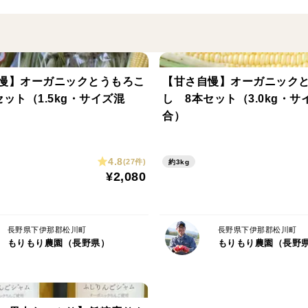
産地の特徴
長野県南部の伊那谷という地域で農業を営
中央アルプスと南アルプス、3000メート
慢】オーガニックとうもろこ
【甘さ自慢】オーガニック
て南北に伸びる盆地です。夜間の冷え込み
ット（1.5kg・サイズ混
し 8本セット（3.0kg・サ
よって、野菜が甘く美味しく育ちます。
合）
また野菜に欠かせない水は、山から流れて
しさを最大限に引き出す自然の恵み。もり
4.8
(27件)
約3kg
¥2,080
育てています。
長野県下伊那郡松川町
長野県下伊那郡松川町
もりもり農園（長野県）
もりもり農園（長野