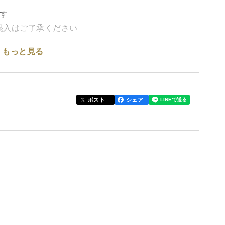
す
混入はご了承ください
もっと見る
チャの仲間。カロテンやビタミンCが豊富で、風邪の
ね。低カロリーでオリーブ油との相性も良く、一緒に
す。クセが無いのでどんな食材とも合いますよ。
ポスト
シェア
ろん動物性肥料も不使用
、大きく育つ反面、害虫に狙われやすく、農薬散布が
素成分が少ないため小柄になりがちですが、野菜本来
肥料も使わず、廃菌床やしょうゆ粕といった有用菌を
野菜本来の味をお楽しみください。