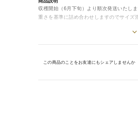
商品説明
収穫開始（6月下旬）より順次発送いたしま
重さを基準に詰め合わせしますのでサイズ
かぼちゃの仲間なんです
見た目はきゅうりみたいですが、ペポカボ
予防や美肌に効果が期待できるみたいです
食べることでカロテンの吸収も良くなりま
この商品のことをお友達にもシェアしませんか
野菜本来の味を楽しむため、化学肥料はもち
化学肥料を使うと野菜は大きく育ちますが
必須となります。有機で育てた場合は、窒
の味を楽しめます。
もりもり農園では牛糞や鶏糞などの動物性
施して自然に近い形で栽培をしています。