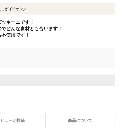
ここがイチオシ／
ズッキーニです！
のでどんな食材とも合います！
も不使用です！
レビューと投稿
商品について