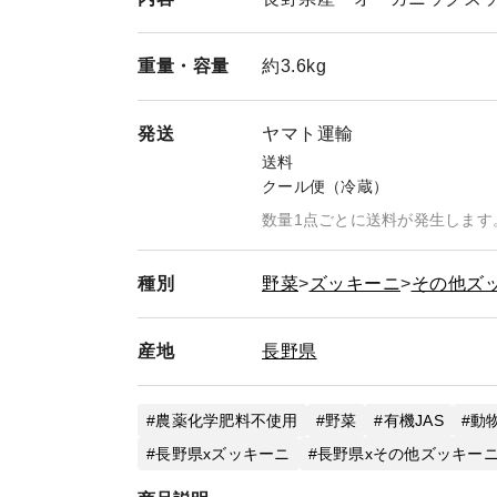
重量・
容量
約3.6kg
発送
ヤマト運輸
送料
クール便（冷蔵）
数量1点ごとに送料が発生します
種別
野菜
ズッキーニ
その他ズ
産地
長野県
農薬化学肥料不使用
野菜
有機JAS
動
長野県xズッキーニ
長野県xその他ズッキー