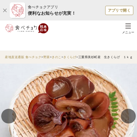
食べチョクアプリ
アプリで開く
便利なお知らせが充実！
メニュー
産地直送通販 食べチョク
野菜
きのこ
きくらげ
三重県美杉町産 生きくらげ １ｋｇ