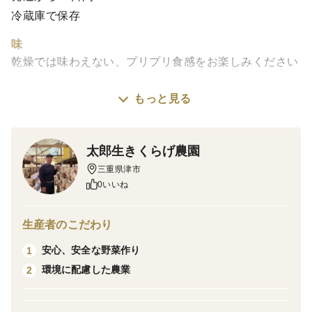
冷蔵庫で保存
味
乾燥では味わえない、プリプリ食感をお楽しみください
栽培・生産のこだわり
もっと見る
近隣の山より湧き出す天然の伏流水を使って栽培してい
ます
太郎生きくらげ農園
菌床は地元の森林組合が生産したものを使用しています
三重県津市
0いいね
産地の特徴
美杉町太郎生からお届けする 生キクラゲ
生産者のこだわり
澄んだ空気と豊かな自然に囲まれた三重県津市美杉町太
安心、安全な野菜作り
1
郎生で
環境に配慮した農業
2
育てた生キクラゲです。