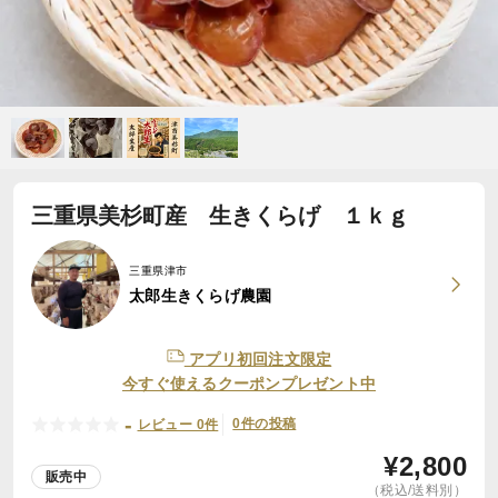
三重県美杉町産 生きくらげ １ｋｇ
三重県津市
太郎生きくらげ農園
アプリ初回注文限定
今すぐ使えるクーポンプレゼント中
-
0件の投稿
レビュー 0件
¥
2,800
販売中
（税込/送料別）