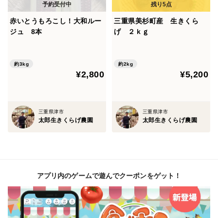
味も臭いも癖がなく様々な料理にお使いいただけます。
中華炒めは勿論のこと、肉巻きの具や肉じゃがなどの煮
赤いとうもろこし！大和ルー
三重県美杉町産 生きくら
ジュ 8本
げ ２ｋｇ
物に
入れても美味しく食べれます
約3kg
約2kg
¥2,800
¥5,200
三重県津市
三重県津市
太郎生きくらげ農園
太郎生きくらげ農園
アプリ内のゲームで遊んでクーポンをゲット！