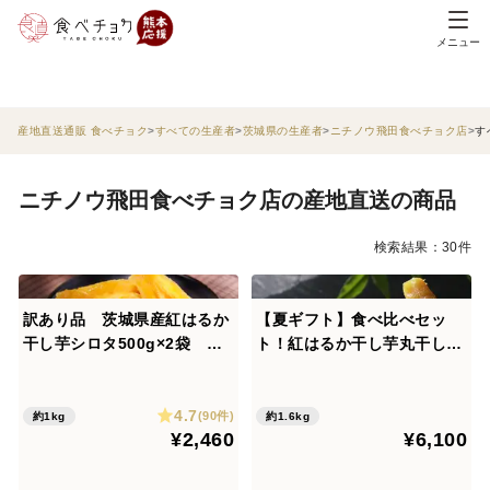
メニュー
産地直送通販 食べチョク
すべての生産者
茨城県の生産者
ニチノウ飛田食べチョク店
す
ニチノウ飛田食べチョク店の産地直送の商品
検索結果：30件
訳あり品 茨城県産紅はるか
【夏ギフト】食べ比べセッ
干し芋シロタ500g×2袋 ネ
ト！紅はるか干し芋丸干し40
コポス ポスト投函 おしろい
0g×2袋平干し400g×2袋
干し芋
4.7
(90件)
約1kg
約1.6kg
¥2,460
¥6,100