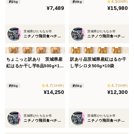
4.9
(88件)
約2kg
約4kg
¥7,489
¥15,980
茨城県ひたちなか市
茨城県ひたちなか市
ニチノウ飛田食べチョク店
ニチノウ飛田食べチョク店
ちょこっと訳あり 茨城県産
訳あり品茨城県産紅はるか干
紅はるか干し芋B品500g×10
し芋シロタ500g×10袋
袋
4.7
4.7
(194件)
(90件)
約5kg
約5kg
¥14,250
¥12,300
茨城県ひたちなか市
茨城県ひたちなか市
ニチノウ飛田食べチョク店
ニチノウ飛田食べチョク店