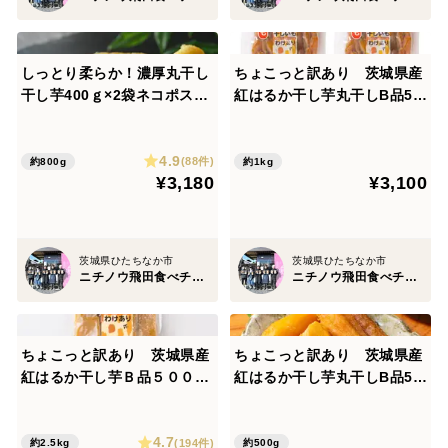
しっとり柔らか！濃厚丸干し
ちょこっと訳あり 茨城県産
干し芋400ｇ×2袋ネコポス
紅はるか干し芋丸干しB品50
（ポスト投函）
0g×2袋 ネコポス ポスト
投函
4.9
(88件)
約800g
約1kg
¥3,180
¥3,100
茨城県ひたちなか市
茨城県ひたちなか市
ニチノウ飛田食べチョク店
ニチノウ飛田食べチョク店
ちょこっと訳あり 茨城県産
ちょこっと訳あり 茨城県産
紅はるか干し芋Ｂ品５００g×
紅はるか干し芋丸干しB品50
５袋
0g×1袋 ネコポス ポスト
投函
4.7
(194件)
約2.5kg
約500g