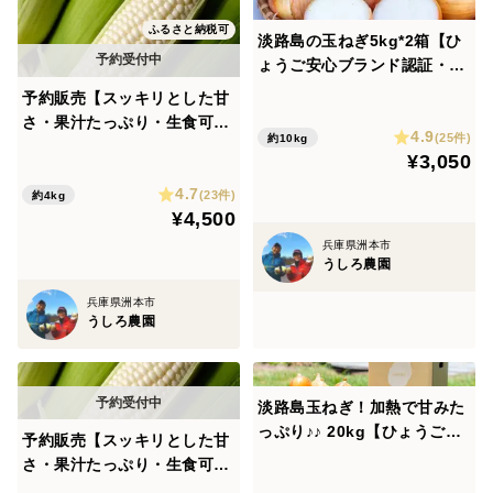
ふるさと納税可
淡路島の玉ねぎ5kg*2箱【ひ
ょうご安心ブランド認証・特
別栽培・農薬化学肥料50%
予約販売【スッキリとした甘
減】中生・晩生 加熱で甘みた
さ・果汁たっぷり・生食可】
4.9
っぷり
(25件)
約10kg
ホワイトコーン（10本・保存
¥3,050
袋入り）生食可 スイートコ
4.7
ーン トウモロコシ 白い
(23件)
約4kg
¥4,500
とうもろこし
兵庫県洲本市
うしろ農園
兵庫県洲本市
うしろ農園
淡路島玉ねぎ！加熱で甘みた
っぷり♪♪ 20kg【ひょうご安
予約販売【スッキリとした甘
心ブランド認証】
さ・果汁たっぷり・生食可】
ホワイトコーン（20本・保存