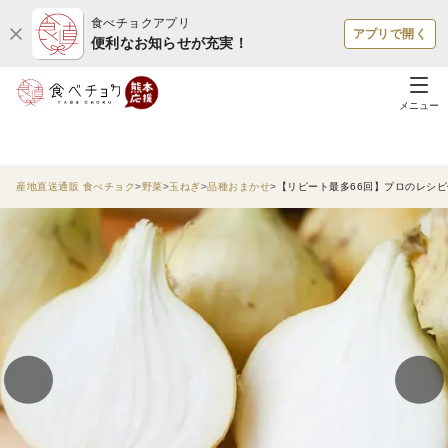
食べチョクアプリ
アプリで開く
便利なお知らせが充実！
メニュー
産地直送通販 食べチョク
野菜
玉ねぎ
品種おまかせ
【リピート最多66回】プロのレシ