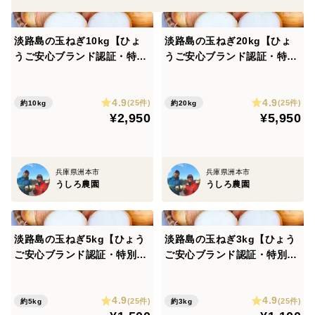
・リピート最多66回というお客様との繋がりにも表れて
淡路島の玉ねぎ10kg【ひょ
淡路島の玉ねぎ20kg【ひょ
います。
うご安心ブランド認証・特別
うご安心ブランド認証・特別
栽培・農薬化学肥料50%減】
栽培・農薬化学肥料50%減】
中生・晩生 加熱で甘みたっぷ
中生・晩生 加熱で甘みたっぷ
・化学肥料と農薬を県基準の半分以下に（兵庫安心ブラ
4.9
4.9
り
り
(25件)
(25件)
約10kg
約20kg
ンド認証取得）
¥2,950
¥5,950
■ まずは一度、「生で食べる玉ねぎを」を体験してみ
てください。
兵庫県洲本市
兵庫県洲本市
うしろ農園
うしろ農園
■ 数量、分量の目安
淡路島の玉ねぎ5kg【ひょう
淡路島の玉ねぎ3kg【ひょう
淡路島新玉ねぎ 5ｋｇ(約16個)
ご安心ブランド認証・特別栽
ご安心ブランド認証・特別栽
M～2Lサイズ サイズ混合
培・農薬化学肥料50%減】中
培・農薬化学肥料50%減】中
生・晩生 加熱で甘みたっぷり
生・晩生 加熱で甘みたっぷり
4.9
4.9
(25件)
(25件)
約5kg
約3kg
L 1個 300ｇ前後