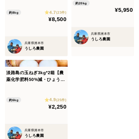
約20kg
袋入り）生食可 スイートコ
¥5,950
4.7
ーン トウモロコシ 白い
(23件)
約8kg
¥8,500
とうもろこし
兵庫県洲本市
うしろ農園
兵庫県洲本市
うしろ農園
淡路島の玉ねぎ3kg*2箱【農
薬化学肥料50%減・ひょうご
安心ブランド認証・特別栽
培】中生・晩生 加熱で甘みた
4.9
っぷり
(25件)
約6kg
¥2,250
兵庫県洲本市
うしろ農園