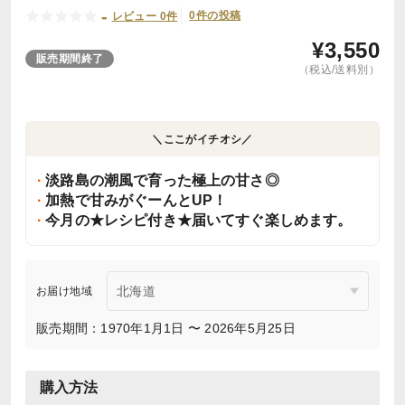
-
0件の投稿
レビュー 0件
¥
3,550
販売期間終了
（税込/送料別）
＼ここがイチオシ／
淡路島の潮風で育った極上の甘さ◎
加熱で甘みがぐーんとUP！
今月の★レシピ付き★届いてすぐ楽しめます。
お届け地域
販売期間：1970年1月1日 〜 2026年5月25日
購入方法