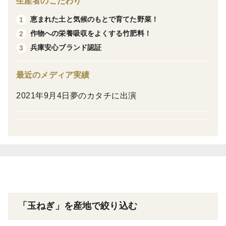
生産者のこだわり
が自慢です。
恵まれた土と気候のもとで育てた野菜！
1
そのみずみずしさを活かして、水にさらさず、切ってそ
作物への栄養吸収をよくする竹肥料！
2
のままお皿へ。
兵庫安心ブランド認証
3
シャキシャキの食感のあとに広がる、雑味のない甘み。
「いつもの野菜が、こんなに美味しいなんて」
最近のメディア実績
そんな驚きを、淡路島の畑から直送でお届けします。
2021年9月4日夢のカタチに出演
■ こんな方に選ばれています
◎ 料理が好きで、素材の味を大切にしたい方
◎ 生野菜が苦手なお子様に、玉ねぎ本来の甘さを知っ
てほしい方
◎ 大切な方へのお裾分けや贈り物に
「玉ねぎ」を産地で絞り込む