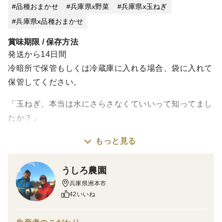
品種おまかせ
兵庫県x野菜
兵庫県x玉ねぎ
兵庫県x品種おまかせ
賞味期限 / 保存方法
発送から14日間
冷暗所で保管もしくは冷蔵庫に入れる場合、袋に入れて
保管してください。
「玉ねぎ、本当は水にさらさなくていいって知ってまし
たか？」
もっと見る
スーパーで買った玉ねぎの辛みを抜くために、長時間
水にさらして、せっかくの栄養や旨みを逃してしまって
うしろ農園
いる……。
兵庫県洲本市
そんな経験、ありませんか？
42いいね
うしろ農園の新玉ねぎは、包丁が「さっと入る」感覚