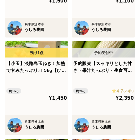
¥1,500
¥1,100
▼注文に際しての注意点（配送方法や納期指定など）
①発送は早めに行いますが、気象条件により遅れる場合
兵庫県洲本市
兵庫県洲本市
うしろ農園
うしろ農園
があります。
②サイズ混合のため、箱に入っている個数が変わりま
す。
③掲載重量は箱込みの重さでできるだけ箱いっぱいに詰
【小玉】淡路島玉ねぎ！加熱
予約販売【スッキリとした甘
めます。運送会社の規定に基づいて発送します。
で甘みたっぷり♪♪ 5kg【ひょ
さ・果汁たっぷり・生食可】
④鮮度保持袋をつけています。(約1ｋｇ)
うご安心ブランド認証】
ホワイトコーン（4～5本・保
⑤新たまねぎは収穫後も生長しているため、芽が出てき
存袋入り）生食可 スイート
4.7
コーン トウモロコシ 白
やすいです。（極早生玉ねぎのみ）
(23件)
約5kg
約2kg
¥1,450
¥2,350
いとうもろこし
兵庫県洲本市
兵庫県洲本市
うしろ農園
うしろ農園