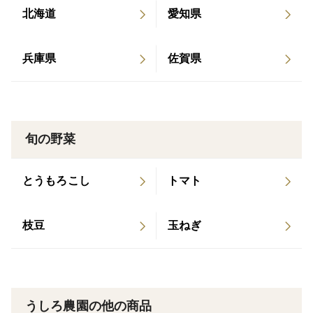
■ 食べ方提案：2つだけ
北海道
愛知県
・スライスしてそのままサラダ： 水にさらさず、かつ
兵庫県
佐賀県
お節とポン酢だけで主役の一品に。
・丸ごとレンチンしてバター醤油： 5分で中までトロト
ロ！火の通りが早いので、忙しい日の「あと一品」にも
旬の野菜
重宝します。
とうもろこし
トマト
■ ストーリー
・淡路島 洲本市で14年、玉ねぎと向き合ってきまし
た。
枝豆
玉ねぎ
・以前、有名料理雑誌のレシピ制作で材料が必要な際、
ご縁があって、うしろ農園の玉ねぎを材料としてお届け
たことがあります。
うしろ農園の他の商品