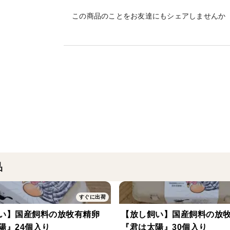
この商品のことをお友達にもシェアしませんか
＜鶏について＞
生まれたときから平飼い・放し飼いで、走
した。お米を中心にえごま・きな粉・おか
食べて大きくなったため、余計な脂や臭み
りました。
鶏種：岡崎おうはん（雄）
育成期間：200日前後
＜スモークチキンについて＞
品
今回、1/2羽分の雄鶏のお肉をスモークチ
ムネ・モモ・手羽・ささみがそれぞれ1つ
すぐに出荷
部位ごとに違った食感や味わいを楽しんで
調味料は塩・砂糖・胡椒のみといたってシ
い】国産飼料の放牧有精卵
【放し飼い】国産飼料の放
陽』24個入り
『君は太陽』30個入り