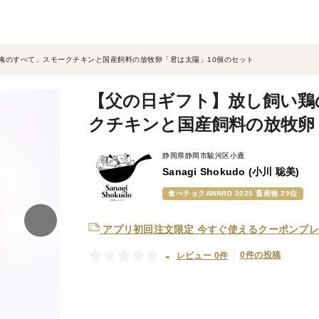
俺のすべて」スモークチキンと国産飼料の放牧卵「君は太陽」10個のセット
【父の日ギフト】放し飼い鶏
クチキンと国産飼料の放牧卵
静岡県静岡市駿河区小鹿
Sanagi Shokudo (小川 聡美)
食べチョクAWARD 2025 畜産物 29位
アプリ初回注文限定
今すぐ使えるクーポンプレ
-
0件の投稿
レビュー 0件