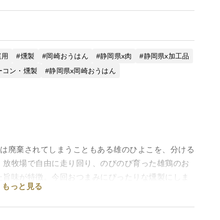
庭用
燻製
岡崎おうはん
静岡県x肉
静岡県x加工品
ーコン・燻製
静岡県x岡崎おうはん
卵養鶏では廃棄されてしまうこともある雄のひよこを、分ける
。放牧場で自由に走り回り、のびのび育った雄鶏のお
た旨味が特徴。今回おつまみにぴったりな燻製にしま
もっと見る
、家族や友人と一緒に語り合うのもいいですね。
ンのみです。