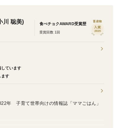
 (小川 聡美)
畜産物
食べチョクAWARD受賞歴
受賞回数 1回
指しています
します
 2022年 子育て世帯向けの情報誌「ママごはん」