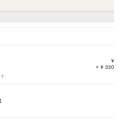
¥
+
¥
330
ます。
製