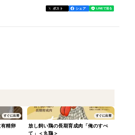
ポスト
シェア
ったり砂浴びをしたりすることのできる環境で育ちま
ら・かつお節・酒粕・野菜などを合わせた発酵飼料を
がなく、味わい深くヘルシーな食感が特徴のお肉にな
キンにしてパックしました。
ずつ入っています。
すぐに出荷
すぐに出荷
みてください。
ンプルで、素材の味を引き立てています。
牧有精卵
放し飼い鶏の長期育成肉「俺のすべ
て」＜丸鶏＞