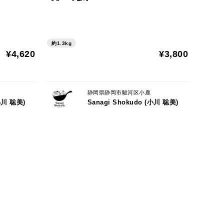
ルに記載）
ださい。
約1.3kg
¥4,620
¥3,800
静岡県静岡市駿河区小鹿
(小川 聡美)
Sanagi Shokudo (小川 聡美)