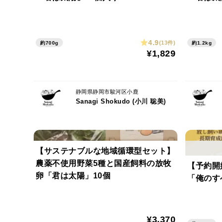
4.9
(13件)
約700g
約1.2kg
¥1,829
静岡県静岡市駿河区小鹿
Sanagi Shokudo (小川 聡美)
【サステナブルな地域循環型セット】
農薬不使用野菜5種と国産飼料の放牧
【予約開
卵「君は太陽」10個
「俺のす
¥3,370