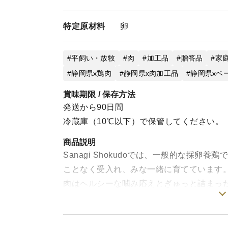
特定
原材料
卵
平飼い・放牧
肉
加工品
贈答品
家
静岡県x鶏肉
静岡県x肉加工品
静岡県xベ
賞味期限 / 保存方法
発送から90日間
冷蔵庫（10℃以下）で保管してください。
商品説明
Sanagi Shokudoでは、一般的な採
ことなく受入れ、みな一緒に育てています
肉はヘルシーな噛み応えとぎゅっと詰まっ
した。食べ出すと止まらない燻製をお供に
※燻製たまごは付きません。スモークチキ