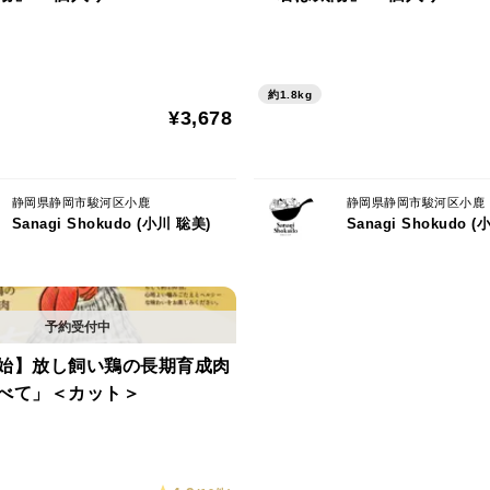
賞味期限：2026年7月（詳細は商品のラベ
・ギフト包装も可能です。別途お知らせく
約1.8kg
¥3,678
静岡県静岡市駿河区小鹿
静岡県静岡市駿河区小鹿
Sanagi Shokudo (小川 聡美)
Sanagi Shokudo 
始】放し飼い鶏の長期育成肉
べて」＜カット＞