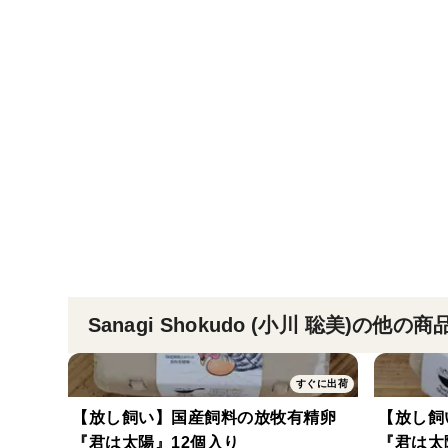
Sanagi Shokudo (小川 聡美)の他の商
すぐに出荷
【放し飼い】国産飼料の放牧有精卵
【放し飼
『君は太陽』12個入り
『君は太