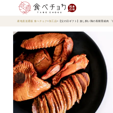
産地直送通販 食べチョク
加工品
【父の日ギフト】放し飼い鶏の長期育成肉 「