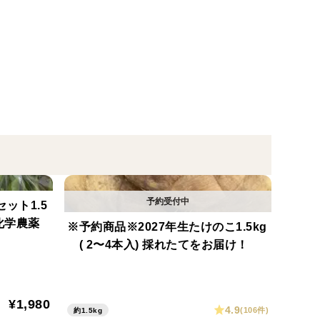
します。穂先が出過ぎているもの、成長し過ぎているも
る場合があります。
りません。
グ味成分が増えます。米ヌカを同封しますので、アク
ズの段ボールに入れた様子です。
ット1.5
化学農薬
※予約商品※2027年生たけのこ1.5kg
( 2〜4本入) 採れたてをお届け！
¥1,980
4.9
(106件)
約1.5kg