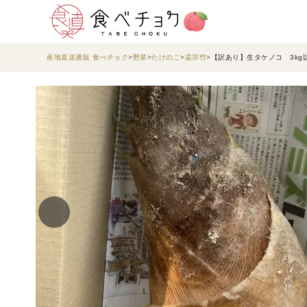
産地直送通販 食べチョク
野菜
たけのこ
孟宗竹
【訳あり】生タケノコ 3kg