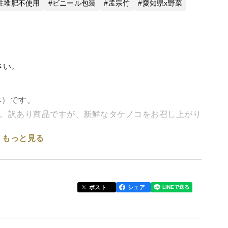
性堆肥不使用
ビニール包装
孟宗竹
愛知県x野菜
さい。
本）です。
す。訳あり商品ですが、新鮮なタケノコをお召し上がり
もっと見る
は地上に穂先のほとんど出ていない、もしくは全く出
ポスト
シェア
かり、タケノコの成長が早く、穂先が地上から出た部
このようなタケノコを【訳あり】商品として出品しま