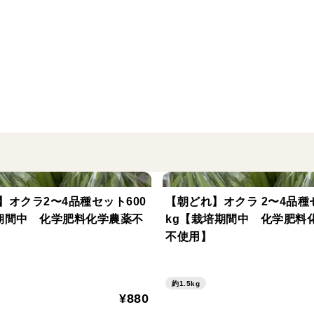
す。
→写真2枚目程度、穂先の出たものを発送
のは発送しません。
・タケノコは1.5kg前後の大きいものが入
・傷や割れのあるものは品質保持の為、入
・一般的に穂先が出て、日光にあたるとエ
抜きを行って召し上がってください。
写真1枚目は1kgのタケノコ1本で60サイ
】オクラ2〜4品種セット600
【朝どれ】オクラ 2〜4品種セ
重量にダンボールの重さは含みません。
期間中 化学肥料化学農薬不
kg【栽培期間中 化学肥料
不使用】
約1.5kg
¥880