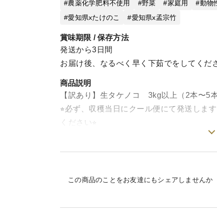
農薬化学肥料不使用
野菜
家庭用
動物
愛知県xたけのこ
愛知県x孟宗竹
賞味期限 / 保存方法
発送から3日間
お届け後、なるべく早く下茹でをしてくだ
商品説明
【訳あり】生タケノコ 3kg以上（2本〜5
⭐︎必ず、収穫当日にクール便にて発送しま
ください⭐︎
※訳ありの理由※
普段出品している当農園のタケノコの商品
ていないタケノコをお届けしています。
この商品のことをお友達にもシェアしませんか
タケノコシーズンが中盤から終盤に差し掛
分の多くなってしまったものがあります。