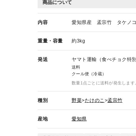
商品について
内容
愛知県産 孟宗竹 タケノ
重量・
容量
約3kg
発送
ヤマト運輸（食べチョク特
送料
クール便（冷蔵）
数量1点ごとに送料が発生します
種別
野菜
たけのこ
孟宗竹
産地
愛知県