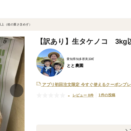
以上（箱の重さ含めず）
【訳あり】生タケノコ 3k
愛知県知多郡美浜町
とと農園
アプリ初回注文限定
今すぐ使えるクーポンプレ
-
1件の投稿
レビュー 0件
＼