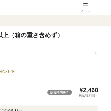
メニュー
g以上（箱の重さ含めず）
ゼント中
¥
2,460
販売期間終了
（税込/送料別）
ここがイチオシ／