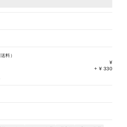
コ
別送料）
¥
+
¥
330
。